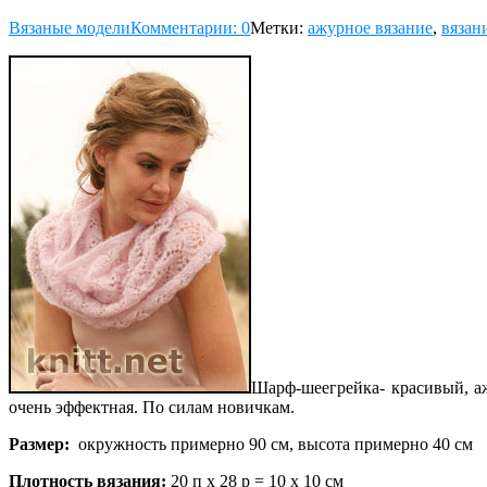
Вязаные модели
Комментарии: 0
Метки:
ажурное вязание
,
вязан
Шарф-шеегрейка- красивый, аж
очень эффектная. По силам новичкам.
Размер:
окружность примерно 90 см, высота примерно 40 см
Плотность вязания:
20 п х 28 р = 10 х 10 см