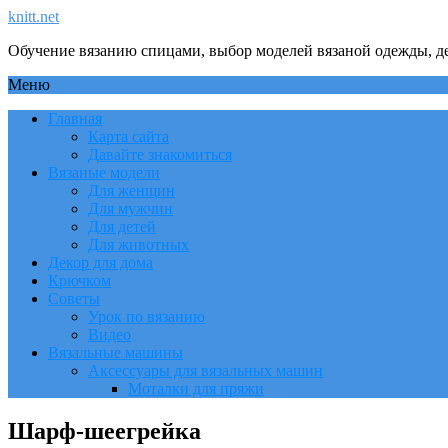
knitt.net
Обучение вязанию спицами, выбор моделей вязаной одежды, де
Меню
Главная
Карта сайта
Давайте знакомиться
Вязаные модели
Для женщин
Для мужчин
Для детей
Для животных
Декор для дома
Крючком
Советы
Урок по вязанию
Видео
Вязальные машины
Аксессуары для вязальных машин
Моталки для пряжи
Шарф-шеегрейка