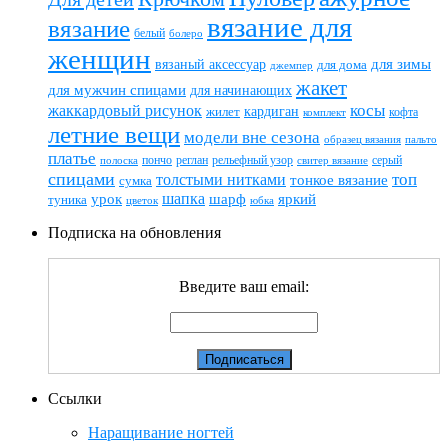
вязание для
вязание
белый
болеро
женщин
вязаный аксессуар
для зимы
для дома
джемпер
жакет
для мужчин спицами
для начинающих
жаккардовый рисунок
косы
кардиган
жилет
комплект
кофта
летние вещи
модели вне сезона
пальто
образец вязания
платье
пончо
реглан
рельефный узор
серый
полоска
свитер вязание
спицами
топ
толстыми нитками
тонкое вязание
сумка
шапка
шарф
яркий
урок
туника
цветок
юбка
Подписка на обновления
Введите ваш email:
Ссылки
Наращивание ногтей