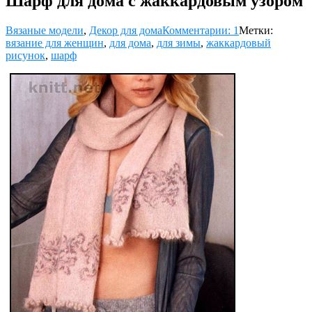
Шарф для дома с жаккардовым узором
Вязаные модели
,
Декор для дома
Комментарии: 1
Метки:
вязание для женщин
,
для дома
,
для зимы
,
жаккардовый
рисунок
,
шарф