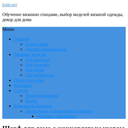
knitt.net
Обучение вязанию спицами, выбор моделей вязаной одежды,
декор для дома
Меню
Главная
Карта сайта
Давайте знакомиться
Вязаные модели
Для женщин
Для мужчин
Для детей
Для животных
Декор для дома
Крючком
Советы
Урок по вязанию
Видео
Вязальные машины
Аксессуары для вязальных машин
Моталки для пряжи