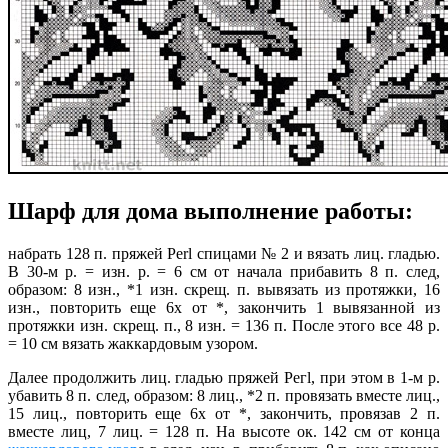
Шарф для дома выполнение работы:
набрать 128 п. пряжей Perl спицами № 2 и вязать лиц. гладью.
В 30-м р. = изн. р. = 6 см от начала прибавить 8 п. след,
образом: 8 изн., *1 изн. скрещ. п. вывязать из протяжки, 16
изн., повторить еще 6х от *, закончить 1 вывязанной из
протяжки изн. скрещ. п., 8 изн. = 136 п. После этого все 48 р.
= 10 см вязать жаккардовым узором.
Далее продолжить лиц. гладью пряжей Регl, при этом в 1-м р.
убавить 8 п. след, образом: 8 лиц., *2 п. провязать вместе лиц.,
15 лиц., повторить еще 6х от *, закончить, провязав 2 п.
вместе лиц, 7 лиц. = 128 п. На высоте ок. 142 см от конца