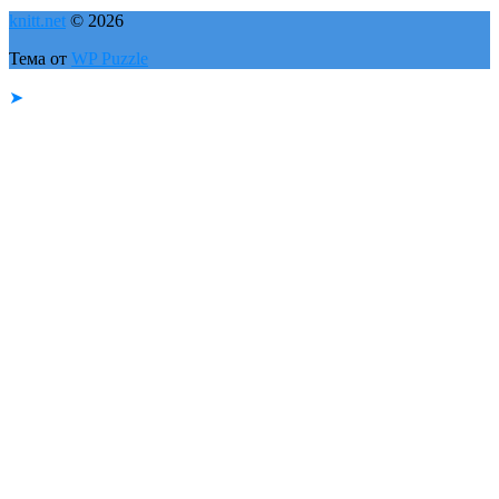
knitt.net
© 2026
Тема от
WP Puzzle
➤