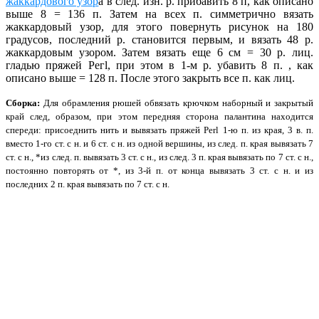
жаккардового узор
а в след. изн. р. прибавить 8 п, как описано
выше 8 = 136 п. Затем на всех п. симметрично вязать
жаккардовый узор, для этого повернуть рисунок на 180
градусов, последний р. становится первым, и вязать 48 р.
жаккардовым узором. Затем вязать еще 6 см = 30 р. лиц.
гладью пряжей Регl, при этом в 1-м р. убавить 8 п. , как
описано выше = 128 п. После этого закрыть все п. как лиц.
Сборка:
Для обрамления рюшей обвязать крючком наборный и закрытый
край след, образом, при этом передняя сторона палантина находится
спереди: присоеднить нить и вывязать пряжей Реrl 1-ю п. из края, 3 в. п.
вместо 1-го ст. с н. и 6 ст. с н. из одной вершины, из след. п. края вывязать 7
ст. с н., *из след. п. вывязать 3 ст. с н., из след. 3 п. края вывязать по 7 ст. с н.,
постоянно повторять от *, из 3-й п. от конца вывязать 3 ст. с н. и из
последних 2 п. края вывязать по 7 ст. с н.