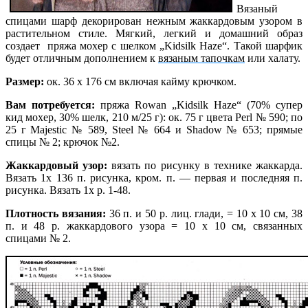
Вязаный
спицами шарф декорирован нежным жаккардовым узором в
растительном стиле. Мягкий, легкий и домашний образ
создает пряжа мохер с шелком „Kidsilk Haze“. Такой шарфик
будет отличным дополнением к
вязаным тапочкам
или халату.
Размер:
ок. 36 х 176 см включая кайму крючком.
Вам потребуется:
пряжа Rowan „Kidsilk Haze“ (70% супер
кид мохер, 30% шелк, 210 м/25 г): ок. 75 г цвета Perl № 590; по
25 г Majestic № 589, Steel № 664 и Shadow № 653; прямые
спицы № 2; крючок №2.
Жаккардовый узор:
вязать по рисунку в технике жаккарда.
Вязать 1х 136 п. рисунка, кром. п. — первая и последняя п.
рисунка. Вязать 1х р. 1-48.
Плотность вязания:
36 п. и 50 р. лиц. глади, = 10 х 10 см, 38
п. и 48 р. жаккардового узора = 10 х 10 см, связанных
спицами № 2.