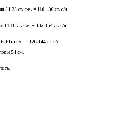
24-28 ст. с\н. = 118-136 ст. с/н.
4-18 ст. с\н. = 132-154 ст. с/н.
10 ст.с/н. = 126-144 ст. с/н.
ловы 54 см.
пить.