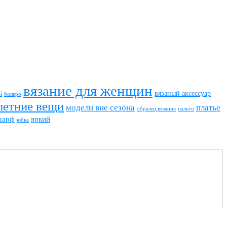
вязание для женщин
вязаный аксессуар
й
болеро
летние вещи
модели вне сезона
платье
пальто
образец вязания
шарф
яркий
юбка