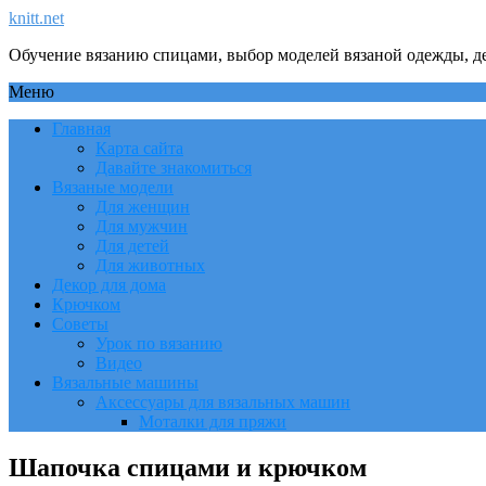
knitt.net
Обучение вязанию спицами, выбор моделей вязаной одежды, де
Меню
Главная
Карта сайта
Давайте знакомиться
Вязаные модели
Для женщин
Для мужчин
Для детей
Для животных
Декор для дома
Крючком
Советы
Урок по вязанию
Видео
Вязальные машины
Аксессуары для вязальных машин
Моталки для пряжи
Шапочка спицами и крючком