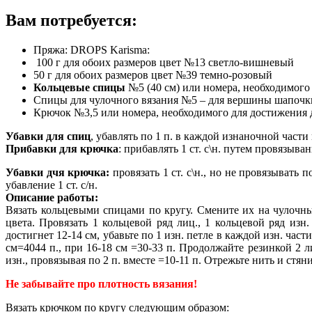
Вам потребуется:
Пряжа: DROPS Karisma:
100 г для обоих размеров цвет №13 светло-вишневый
50 г для обоих размеров цвет №39 темно-розовый
Кольцевые спицы
№5 (40 см) или номера, необходимого 
Спицы для чулочного вязания №5 – для вершины шапоч
Крючок №3,5 или номера, необходимого для достижения д
Убавки для спиц
, убавлять по 1 п. в каждой изнаночной части
Прибавки для крючка
: прибавлять 1 ст. с\н. путем провязыва
Убавки дчя крючка:
провязать 1 ст. с\н., но не провязывать 
убавление 1 ст. с/н.
Описание работы:
Вязать кольцевыми спицами по кругу. Смените их на чулочны
цвета. Провязать 1 кольцевой ряд лиц., 1 кольцевой ряд изн
достигнет 12-14 см, убавьте по 1 изн. петле в каждой изн. част
см=4044 п., при 16-18 см =30-33 п. Продолжайте резинкой 2 лиц
изн., провязывая по 2 п. вместе =10-11 п. Отрежьте нить и ст
Не забывайте про плотность вязания!
Вязать крючком по кругу следующим образом: