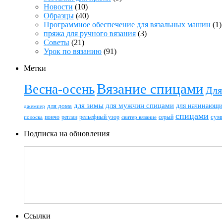
Новости
(10)
Образцы
(40)
Программное обеспечение для вязальных машин
(1)
пряжа для ручного вязания
(3)
Советы
(21)
Урок по вязанию
(91)
Метки
Вязание спицами
Весна-осень
Для
для зимы
для мужчин спицами
для начинающ
для дома
джемпер
спицами
пончо
реглан
рельефный узор
серый
сум
полоска
свитер вязание
Подписка на обновления
Ссылки