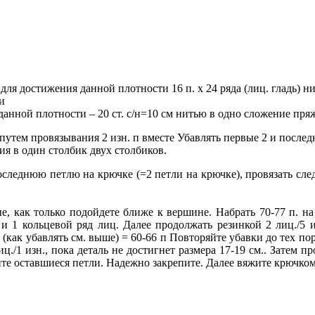
для достижения данной плотности 16 п. х 24 ряда (лиц. гладь) н
ки
анной плотности – 20 ст. с/н=10 см нитью в одно сложение пряж
 путем провязывания 2 изн. п вместе Убавлять первые 2 и послед
ния в один столбик двух столбиков.
последнюю петлю на крючке (=2 петли на крючке), провязать след. 
е, как только подойдете ближе к вершине. Набрать 70-77 п. 
. и 1 кольцевой ряд лиц. Далее продолжать резинкой 2 лиц./5 
и (как убавлять см. выше) = 60-66 п Повторяйте убавки до тех пор
./1 изн., пока деталь не достигнет размера 17-19 см.. Затем пр
яните оставшиеся петли. Надежно закрепите. Далее вяжите крючк