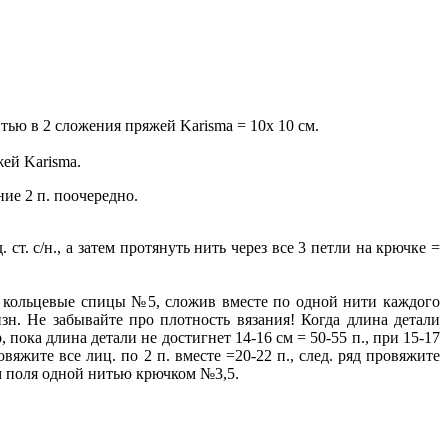
итью в 2 сложения пряжей Karisma = 10х 10 см.
ей Karisma.
ние 2 п. поочередно.
ст. с/н., а затем протянуть нить через все 3 петли на крючке =
на кольцевые спицы №5, сложив вместе по одной нити каждого
изн. Не забывайте про плотность вязания! Когда длина детали
, пока длина детали не достигнет 14-16 см = 50-55 п., при 15-17
овяжите все лиц. по 2 п. вместе =20-22 п., след. ряд провяжите
ом поля одной нитью крючком №3,5.