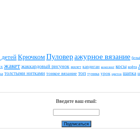
ажурное вязание
Пуловер
Крючком
 детей
белы
жакет
жаккардовый рисунок
косы
их
кардиган
жилет
комплект
кофта
топ
толстыми нитками
шапка
тонкое вязание
урок
туника
ка
цветок
Введите ваш email: