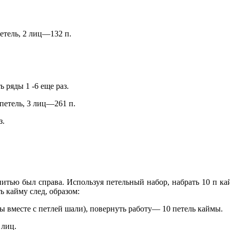
петель, 2 лиц—132 п.
ть ряды 1 -6 еще раз.
 петель, 3 лиц—261 п.
з.
нитью был справа. Используя петельный набор, набрать 10 п к
ь кайму след, образом:
мы вместе с петлей шали), повернуть работу— 10 петель каймы.
 лиц.