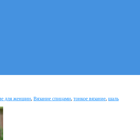
ие для женщин
,
Вязание спицами
,
тонкое вязание
,
шаль