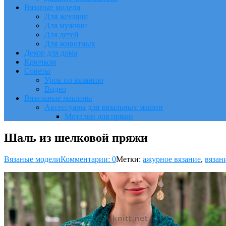
Вязаные модели
Для женщин
Для мужчин
Для детей
Для животных
Декор для дома
Крючком
Советы
Урок по вязанию
Видео
Вязальные машины
Аксессуары для вязальных машин
Моталки для пряжи
Шаль из шелковой пряжи
Вязаные модели
Комментарии: 0
Метки:
ажурное вязание
,
вязан