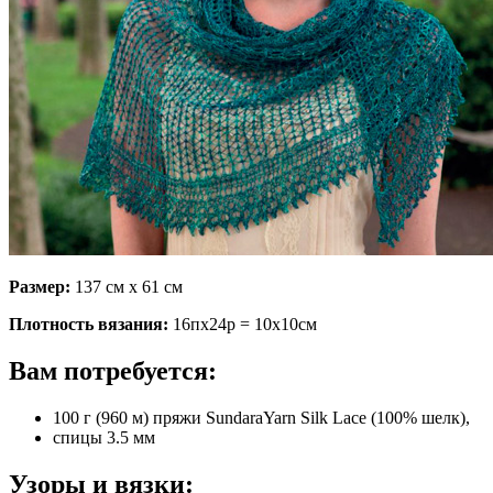
Размер:
137 см х 61 см
Плотность вязания:
16пх24р = 10х10см
Вам потребуется:
100 г (960 м) пряжи SundaraYarn Silk Lace (100% шелк),
спицы 3.5 мм
Узоры и вязки: