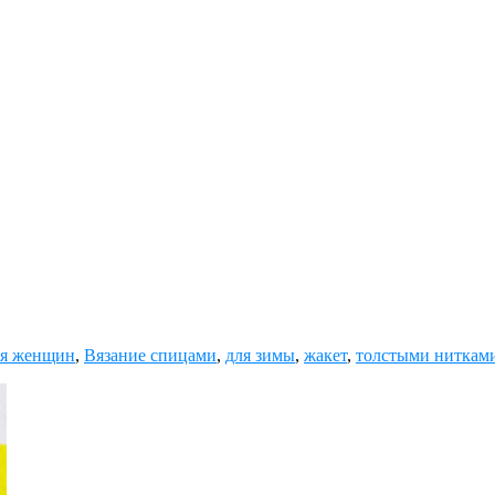
ля женщин
,
Вязание спицами
,
для зимы
,
жакет
,
толстыми ниткам