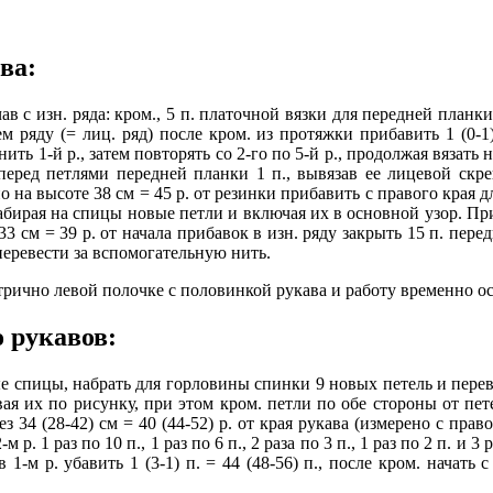
ва:
чав с изн. ряда: кром., 5 п. платочной вязки для передней планки
ем ряду (= лиц. ряд) после кром. из протяжки прибавить 1 (0-1
ь 1-й р., затем повторять со 2-го по 5-й р., продолжая вязать н
 перед петлями передней планки 1 п., вывязав ее лицевой скр
а высоте 38 см = 45 р. от резинки прибавить с правого края для р
 раз набирая на спицы новые петли и включая их в основной узор. 
3 см = 39 р. от начала прибавок в изн. ряду закрыть 15 п. передне
перевести за вспомогательную нить.
трично левой полочке с половинкой рукава и работу временно ос
 рукавов:
е спицы, набрать для горловины спинки 9 новых петель и пере
ывая их по рисунку, при этом кром. петли по обе стороны от п
з 34 (28-42) см = 40 (44-52) р. от края рукава (измерено с пра
р. 1 раз по 10 п., 1 раз по 6 п., 2 раза по 3 п., 1 раз по 2 п. и 3 р
-м р. убавить 1 (3-1) п. = 44 (48-56) п., после кром. начать с 