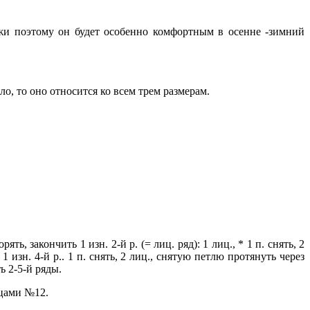
жи поэтому он будет особенно комфортным в осенне -зимний
о, то оно относится ко всем трем размерам.
ять, закончить 1 изн. 2-й р. (= лиц. ряд): 1 лиц., * 1 п. снять, 2
1 изн. 4-й р.. 1 п. снять, 2 лиц., снятую петлю протянуть через
ть 2-5-й ряды.
пицами №12.