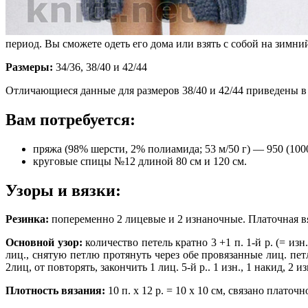
период. Вы сможете одеть его дома или взять с собой на зимни
Размеры:
34/36, 38/40 и 42/44
Отличающиеся данные для размеров 38/40 и 42/44 приведены в с
Вам потребуется:
пряжа (98% шерсти, 2% полиамида; 53 м/50 г) — 950 (1000
круговые спицы №12 длиной 80 см и 120 см.
Узоры и вязки:
Резинка:
попеременно 2 лицевые и 2 изнаночные. Платочная в
Основной узор:
количество петель кратно 3 +1 п. 1-й р. (= изн. 
лиц., снятую петлю протянуть через обе провязанные лиц. петли,
2лиц, от повторять, закончить 1 лиц. 5-й р.. 1 изн., 1 накид, 2 
Плотность вязания:
10 п. х 12 р. = 10 х 10 см, связано платоч