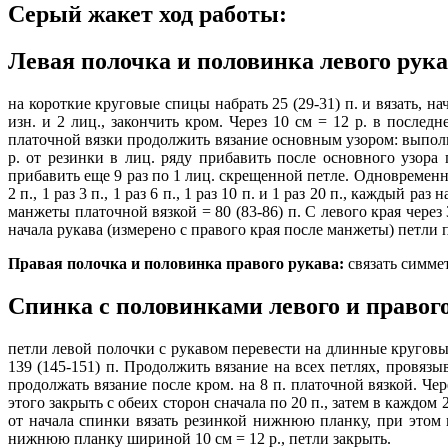
Серый жакет ход работы:
Левая полочка и половинка левого рука
на короткие круговые спицы набрать 25 (29-31) п. и вязать, на
изн. и 2 лиц., закончить кром. Через 10 см = 12 р. в последн
платочной вязки продолжить вязание основным узором: выполнит
р. от резинки в лиц. ряду прибавить после основного узора
прибавить еще 9 раз по 1 лиц. скрещенной петле. Одновременно н
2 п., 1 раз 3 п., 1 раз 6 п., 1 раз 10 п. и 1 раз 20 п., каждый
манжеты платочной вязкой = 80 (83-86) п. С левого края через 3
начала рукава (измерено с правого края после манжеты) петли 
Правая полочка и половинка правого рукава:
связать симме
Спинка с половинками левого и правого
петли левой полочки с рукавом перевести на длинные круговы
139 (145-151) п. Продолжить вязание на всех петлях, провяз
продолжать вязание после кром. на 8 п. платочной вязкой. Чере
этого закрыть с обеих сторон сначала по 20 п., затем в каждом 2-м 
от начала спинки вязать резинкой нижнюю планку, при этом в 1
нижнюю планку шириной 10 см = 12 р., петли закрыть.