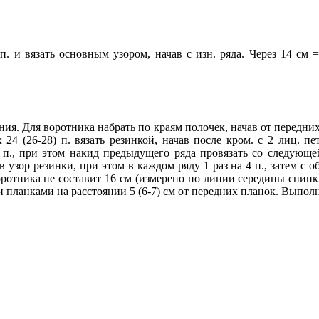
. и вязать основным узором, начав с изн. ряда. Через 14 см 
ия. Для воротника набрать по краям полочек, начав от передних 
 24 (26-28) п. вязать резинкой, начав после кром. с 2 лиц. пе
 п., при этом накид предыдущего ряда провязать со следующей
 узор резинки, при этом в каждом ряду 1 раз на 4 п., затем с об
воротника не составит 16 см (измерено по линии середины спин
планками на расстоянии 5 (6-7) см от передних планок. Выпол