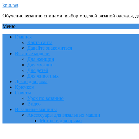
knitt.net
Обучение вязанию спицами, выбор моделей вязаной одежды, де
Меню
Главная
Карта сайта
Давайте знакомиться
Вязаные модели
Для женщин
Для мужчин
Для детей
Для животных
Декор для дома
Крючком
Советы
Урок по вязанию
Видео
Вязальные машины
Аксессуары для вязальных машин
Моталки для пряжи