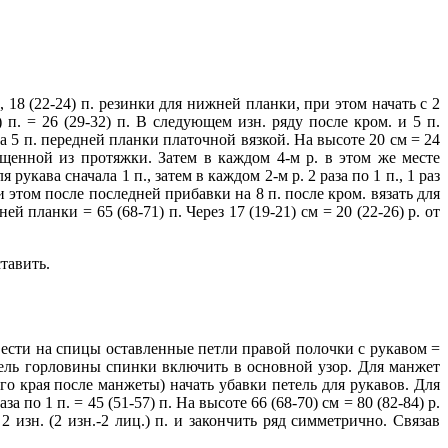
, 18 (22-24) п. резинки для нижней планки, при этом начать с 2
) п. = 26 (29-32) п. В следующем изн. ряду после кром. и 5 п.
а 5 п. передней планки платочной вязкой. На высоте 20 см = 24
ещенной из протяжки. Затем в каждом 4-м р. в этом же месте
укава сначала 1 п., затем в каждом 2-м р. 2 раза по 1 п., 1 раз
При этом после последней прибавки на 8 п. после кром. вязать для
й планки = 65 (68-71) п. Через 17 (19-21) см = 20 (22-26) р. от
тавить.
вести на спицы оставленные петли правой полочки с рукавом =
етель горловины спинки включить в основной узор. Для манжет
вого края после манжеты) начать убавки петель для рукавов. Для
аза по 1 п. = 45 (51-57) п. На высоте 66 (68-70) см = 80 (82-84) р.
2 изн. (2 изн.-2 лиц.) п. и закончить ряд симметрично. Связав