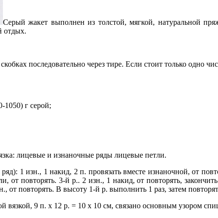
Серый жакет выполнен из толстой, мягкой, натуральной пря
й отдых.
кобках последовательно через тире. Если стоит только одно числ
-1050) г серой;
язка: лицевые и изнаночные ряды лицевые петли.
ряд): 1 изн., 1 накид, 2 п. провязать вместе изнаночной, от повтор
 от повторять. 3-й р.. 2 изн., 1 накид, от повторять, закончить 
изн., от повторять. В высоту 1-й р. выполнить 1 раз, затем повторя
ной вязкой, 9 п. х 12 р. = 10 х 10 см, связано основным узором с