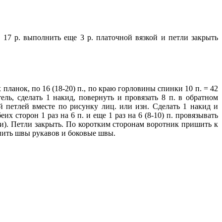
= 17 р. выполнить еще 3 р. платочной вязкой и петли закрыть
планок, по 16 (18-20) п., по краю горловины спинки 10 п. = 42
тель, сделать 1 накид, повернуть и провязать 8 п. в обратном
 петлей вместе по рисунку лиц. или изн. Сделать 1 накид и
еих сторон 1 раз на 6 п. и еще 1 раз на 6 (8-10) п. провязывать
ки). Петли закрыть. По коротким сторонам воротник пришить к
нить швы рукавов и боковые швы.