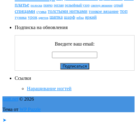
платье
пончо
реглан
рельефный узор
серый
полоска
свитер вязание
спицами
топ
толстыми нитками
тонкое вязание
сумка
шапка
шарф
яркий
урок
туника
цветок
юбка
Подписка на обновления
Введите ваш email:
Ссылки
Наращивание ногтей
knitt.net
© 2026
Тема от
WP Puzzle
➤