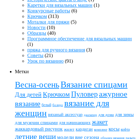
Каретки для вязальных машин
(1)
Конкурсные работы
(6)
Крючком
(313)
Моталки для пряжи
(5)
Новости
(10)
Образцы
(40)
Программное обеспечение для вязальных машин
(1)
пряжа для ручного вязания
(3)
Советы
(21)
Урок по вязанию
(91)
Метки
Вязание спицами
Весна-осень
ажурное
Пуловер
Крючком
Для детей
вязание для
вязание
белый
болеро
женщин
вязаный аксессуар
для зимы
для дома
джемпер
жакет
для мужчин спицами
для начинающих
жаккардовый рисунок
косы
кардиган
жилет
комплект
кофта
летние вещи
модели вне сезона
пальто
образец вязания