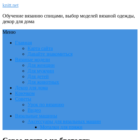
knitt.net
Обучение вязанию спицами, выбор моделей вязаной одежды,
декор для дома
Меню
Главная
Карта сайта
Давайте знакомиться
Вязаные модели
Для женщин
Для мужчин
Для детей
Для животных
Декор для дома
Крючком
Советы
Урок по вязанию
Видео
Вязальные машины
Аксессуары для вязальных машин
Моталки для пряжи