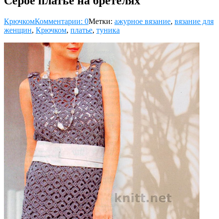
Серое платье на бретелях
Крючком
Комментарии: 0
Метки:
ажурное вязание
,
вязание для
женщин
,
Крючком
,
платье
,
туника