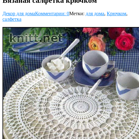
Вязаная салфетка крючком
Декор для дома
Комментарии: 0
Метки:
для дома
,
Крючком
,
салфетка