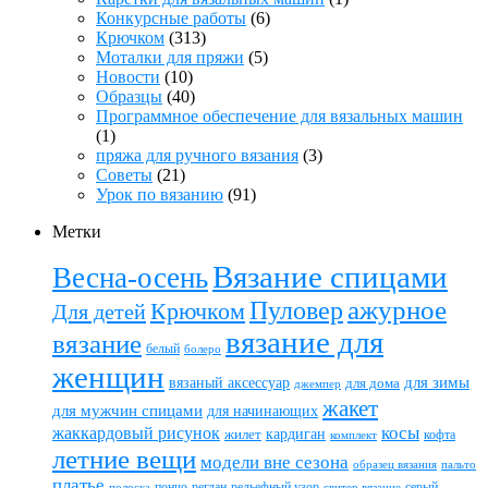
Конкурсные работы
(6)
Крючком
(313)
Моталки для пряжи
(5)
Новости
(10)
Образцы
(40)
Программное обеспечение для вязальных машин
(1)
пряжа для ручного вязания
(3)
Советы
(21)
Урок по вязанию
(91)
Метки
Вязание спицами
Весна-осень
ажурное
Пуловер
Крючком
Для детей
вязание для
вязание
белый
болеро
женщин
вязаный аксессуар
для зимы
для дома
джемпер
жакет
для мужчин спицами
для начинающих
жаккардовый рисунок
косы
кардиган
жилет
комплект
кофта
летние вещи
модели вне сезона
пальто
образец вязания
платье
пончо
реглан
рельефный узор
серый
полоска
свитер вязание