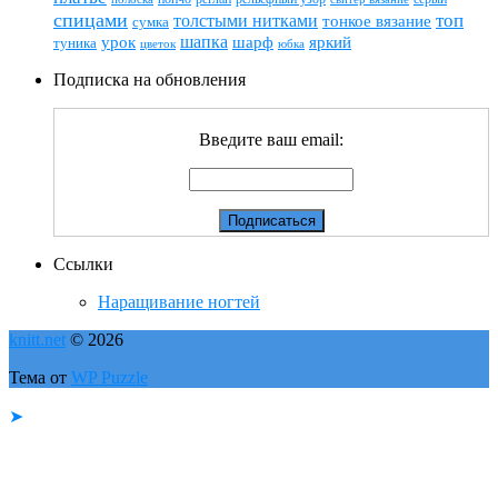
спицами
топ
толстыми нитками
тонкое вязание
сумка
шапка
шарф
яркий
урок
туника
цветок
юбка
Подписка на обновления
Введите ваш email:
Ссылки
Наращивание ногтей
knitt.net
© 2026
Тема от
WP Puzzle
➤