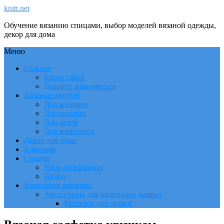
knitt.net
Обучение вязанию спицами, выбор моделей вязаной одежды,
декор для дома
Меню
Главная
Карта сайта
Давайте знакомиться
Вязаные модели
Для женщин
Для мужчин
Для детей
Для животных
Декор для дома
Крючком
Советы
Урок по вязанию
Видео
Вязальные машины
Аксессуары для вязальных машин
Моталки для пряжи