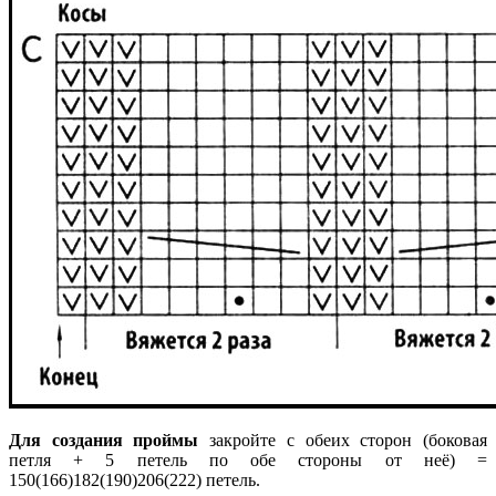
Для создания проймы
закройте с обеих сторон (боковая
петля + 5 петель по обе стороны от неё) =
150(166)182(190)206(222) петель.