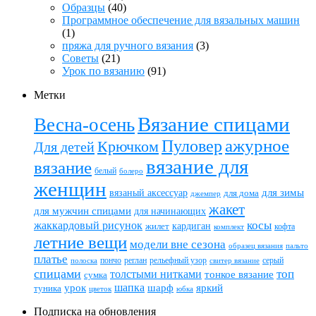
Образцы
(40)
Программное обеспечение для вязальных машин
(1)
пряжа для ручного вязания
(3)
Советы
(21)
Урок по вязанию
(91)
Метки
Вязание спицами
Весна-осень
ажурное
Пуловер
Крючком
Для детей
вязание для
вязание
белый
болеро
женщин
вязаный аксессуар
для зимы
для дома
джемпер
жакет
для мужчин спицами
для начинающих
жаккардовый рисунок
косы
кардиган
жилет
комплект
кофта
летние вещи
модели вне сезона
пальто
образец вязания
платье
пончо
реглан
рельефный узор
серый
полоска
свитер вязание
спицами
топ
толстыми нитками
тонкое вязание
сумка
шапка
шарф
яркий
урок
туника
цветок
юбка
Подписка на обновления