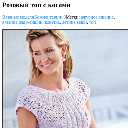
Розовый топ с косами
Вязаные модели
Комментарии: 0
Метки:
ажурное вязание
,
вязание для женщин
,
кокетка
,
летние вещи
,
топ