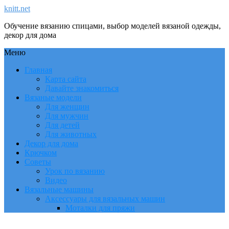
knitt.net
Обучение вязанию спицами, выбор моделей вязаной одежды,
декор для дома
Меню
Главная
Карта сайта
Давайте знакомиться
Вязаные модели
Для женщин
Для мужчин
Для детей
Для животных
Декор для дома
Крючком
Советы
Урок по вязанию
Видео
Вязальные машины
Аксессуары для вязальных машин
Моталки для пряжи