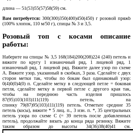
длина — 51(53)55(57)58(59) см.
Вам потребуется:
300(300)350(400)450(450) г розовой пряжb
(100% хлопок, 110 м/50 г), спицы № 3 и 3,5.
Розовый топ с косами описание
работы:
Наберите на спицы № 3,5 168(184)200(208)224 (240) петель и
вяжите по кругу 1 изнаночный ряд, 1 лицевой ряд, 1
изнаночный ряд, 1 лицевой ряд. Вяжите далее узор по схеме
А. Вяжите узор, указанный в скобках, 3 раза. Сделайте с двух
сторон метки так, чтобы по бокам был одинаковый узор:
0(4)0(0)4(0) п. Сделайте метку в следующей петле = боковая
петля, сделайте метку в первой петле с другого края так,
чтобы на переднюю часть изделия пришлось
87(95)103(103)111(119) петель, на
спинку
79(87)95(103)111(119) петель. Отметьте средние 35
петель (косы), вяжите * 5 лиц. п., 3 изн. п. *, 35 центральных
петель узора по схеме С (= 39 петель после добавленных
петель), продолжайте вязать до конца ряда резинку. Вяжите
таким образом до высоты 34(36)38(40)41 см.