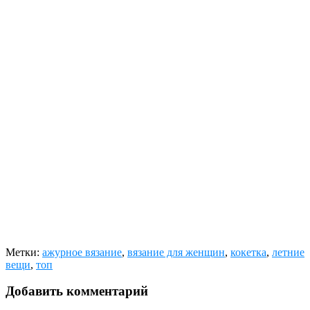
Метки:
ажурное вязание
,
вязание для женщин
,
кокетка
,
летние
вещи
,
топ
Добавить комментарий