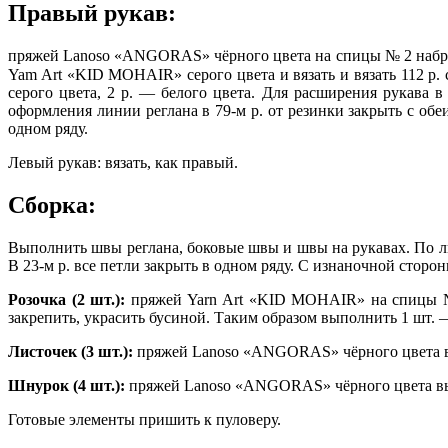
Правый рукав:
пряжей Lanoso «ANGORAS» чёрного цвета на спицы № 2 набрать 
Yam Art «KID MOHAIR» серого цвета и вязать и вязать 112 р. 
серого цвета, 2 р. — белого цвета. Для расширения рукава в
оформления линии реглана в 79-м р. от резинки закрыть с обеих
одном ряду.
Левый рукав: вязать, как правый.
Сборка:
Выполнить швы реглана, боковые швы и швы на рукавах. По 
В 23-м р. все петли закрыть в одном ряду. С изнаночной сторон
Розочка (2 шт.):
пряжей Yarn Art «KID MOHAIR» на спицы № 2 
закрепить, украсить бусиной. Таким образом выполнить 1 шт. —
Листочек (3 шт.):
пряжей Lanoso «ANGORAS» чёрного цвета вы
Шнурок (4 шт.):
пряжей Lanoso «ANGORAS» чёрного цвета вып
Готовые элементы пришить к пуловеру.