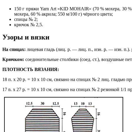
150 г пряжи Yarn Art «KID MOHAIR» (70 % мохера, 30 % по
мохера, 60 % акрила; 550 м/100 г) чёрного цвета;
спицы № 2;
крючок № 2,5.
Узоры и вязки
На спицах:
лицевая гладь (лиц. р. — лиц. п., изн. р. — изн. п.). 
Крючком:
соединительные столбики (соед. ст.), воздушные петли
ПЛОТНОСТЬ ВЯЗАНИЯ:
18 п. х 20 р. = 10 х 10 см, связано на спицах № 2 лиц. гладью
17 n. x 27 p. = 10 x 10 см, связано на спицах № 2 резинкой 1