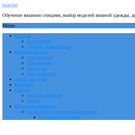
knitt.net
Обучение вязанию спицами, выбор моделей вязаной одежды, де
Меню
Главная
Карта сайта
Давайте знакомиться
Вязаные модели
Для женщин
Для мужчин
Для детей
Для животных
Декор для дома
Крючком
Советы
Урок по вязанию
Видео
Вязальные машины
Аксессуары для вязальных машин
Моталки для пряжи