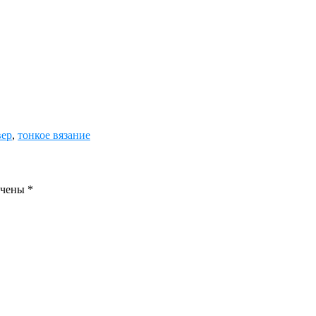
вер
,
тонкое вязание
ечены
*