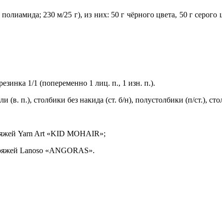
лиамида; 230 м/25 г), из них: 50 г чёрного цвета, 50 г серого ц
резинка 1/1 (попеременно 1 лиц. п., 1 изн. п.).
 (в. п.), столбики без накида (ст. б/н), полустолбики (п/ст.), ст
 пряжей Yarn Art «KID MOHAIR»;
/1 пряжей Lanoso «ANGORAS».