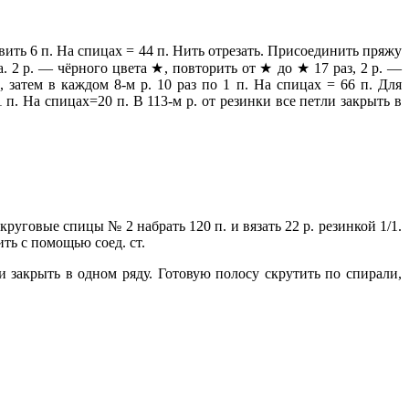
ить 6 п. На спицах = 44 п. Нить отрезать. Присоединить пряжу
. 2 р. — чёрного цвета ★, повторить от ★ до ★ 17 раз, 2 р. —
 затем в каждом 8-м р. 10 раз по 1 п. На спицах = 66 п. Для
1 п. На спицах=20 п. В 113-м р. от резинки все петли закрыть в
круговые спицы № 2 набрать 120 п.
и вязать 22 р. резинкой 1/1.
ить с помощью соед. ст.
и закрыть в одном ряду. Готовую полосу скрутить по спирали,