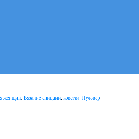
ля женщин
,
Вязание спицами
,
кокетка
,
Пуловер