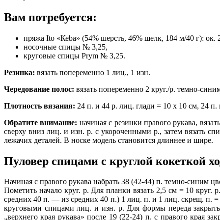
Вам потребуется:
пряжа Ito «Кеbа» (54% шерсть, 46% шелк, 184 м/40 г): ок.
носочные спицы № 3,25,
круговые спицы Prym № 3,25.
Резинка:
вязать попеременно 1 лиц., 1 изн.
Чередование полос:
вязать попеременно 2 круг./р. темно-синим
Плотность вязания:
24 п. и 44 р. лиц. глади = 10 х 10 см, 24 
Обратите внимание:
начиная с резинки правого рукава, вязать
сверху вниз лиц. и изн. р. с укороченными р., затем вязать 
лежачих деталей. В носке модель становится длиннее и шире.
Пуловер спицами с круглой кокеткой хо
Начиная с правого рукава набрать 38 (42-44) п. темно-синим цв
Пометить начало круг. р. Для планки вязать 2,5 см = 10 круг. 
средних 40 п. — из средних 40 п.) 1 лиц. п. и 1 лиц. скрещ. п. =
круговыми спицами лиц. и изн. р. Для формы переда закрыть с 
„верхнего края рукава» после 19 (22-24) п. с правого края за