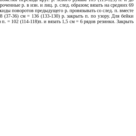
роченные р. в изн. и лиц. р. след. образом; вязать на средних 69
 накиды поворотов предыдущего р. провязывать со след. п. вместе
 (37-36) см = 136 (133-130) р. закрыть п. по узору. Для бейки
 = 102 (114-118)п. и вязать 1,5 см = 6 рядов резинки. Закрыть