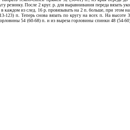
угу резинку. После 2 круг. р. для выравнивания переда вязать уко
 п. в каждом из след. 16 р. провязывать на 2 п. больше, при этом
3-123) п. Теперь снова вязать по кругу на всех п. На высоте 38
овины 54 (60-68) п. и из выреза горловины спинки 48 (54-60) п.