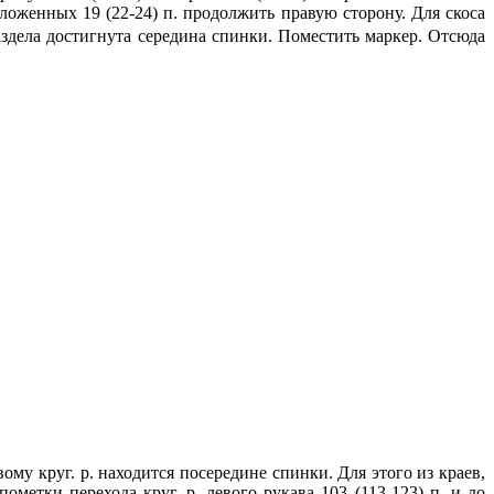
отложенных 19 (22-24) п. продолжить правую сторону. Для скоса
раздела достигнута середина спинки. Поместить маркер. Отсюда
ому круг. р. находится посередине спинки. Для этого из краев,
ометки перехода круг. р. левого рукава 103 (113-123) п. и до