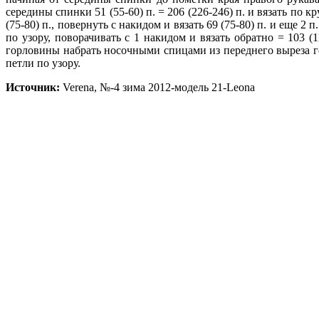
середины спинки 51 (55-60) п. = 206 (226-246) п. и вязать по кр
(75-80) п., повернуть с накидом и вязать 69 (75-80) п. и еще 2
по узору,
поворачивать с 1 накидом и вязать обратно = 103 (11
горловины набрать носочными спицами из переднего выреза горл
петли по узору.
Источник:
Verena, №-4 зима 2012-модель 21-Leona