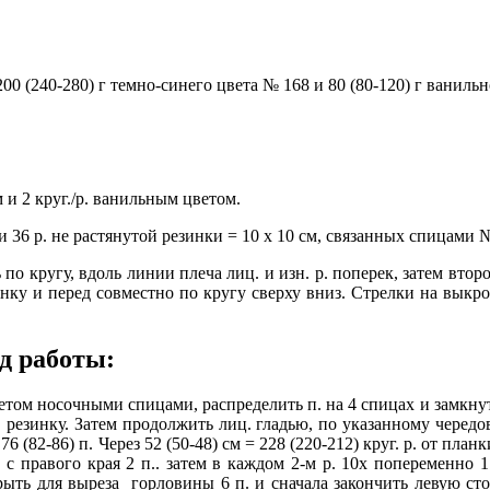
 200 (240-280) г темно-синего цвета № 168 и 80 (80-120) г ваниль
 и 2 круг./р. ванильным цветом.
п. и 36 р. не растянутой резинки = 10 х 10 см, связанных спицами №
 по кругу, вдоль линии плеча лиц. и изн. р. поперек, затем второ
спинку и перед совместно по кругу сверху вниз. Стрелки на вык
д работы:
етом носочными спицами, распределить п. на 4 спицах и замкнуть
р. резинку. Затем продолжить лиц. гладью, по указанному чередо
 76 (82-86) п. Через 52 (50-48) см = 228 (220-212) круг. р. от пл
правого края 2 п.. затем в каждом 2-м р. 10х попеременно 1 п. 
крыть для выреза горловины 6 п. и сначала закончить левую сто