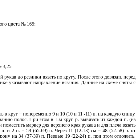
ного цвета № 165;
 3,25.
й рукав до резинки вязать по кругу. После зтого довязать перед
ройке указывают направление вязания. Данные на схеме сняты с
 в круг = попеременно 9 и 10 (10 и 11 -11) п. на каждую спицу.
ванию полос. При этом в 1-м круг. р. вывязать из каждой п. (из
анки поместить маркер для верхнего края рукава и для плеча вязать
и 2 п. = 59 (65-69) п. Через 11 (12-13) см = 48 (52-58) р. от
рону на 34 (37-39) п. Первые 19 (22-24) п. при зтом отложить.