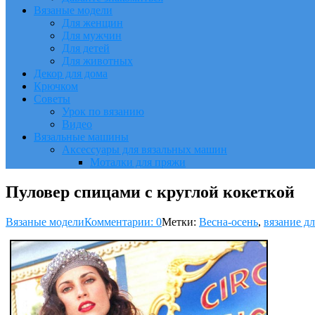
Вязаные модели
Для женщин
Для мужчин
Для детей
Для животных
Декор для дома
Крючком
Советы
Урок по вязанию
Видео
Вязальные машины
Аксессуары для вязальных машин
Моталки для пряжи
Пуловер спицами с круглой кокеткой
Вязаные модели
Комментарии: 0
Метки:
Весна-осень
,
вязание д