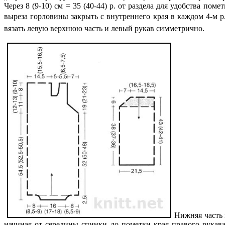
Через 8 (9-10) см = 35 (40-44) р. от раздела для удобства по
выреза горловины закрыть с внутреннего края в каждом 4-м р. 6
вязать левую верхнюю часть и левый рукав симметрично.
Нижняя часть 
начиная от середины спинки до пометки края правого рукава н