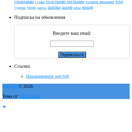
спицами
топ
толстыми нитками
тонкое вязание
сумка
шапка
шарф
яркий
урок
туника
цветок
юбка
Подписка на обновления
Введите ваш email:
Ссылки
Наращивание ногтей
knitt.net
© 2026
Тема от
WP Puzzle
➤