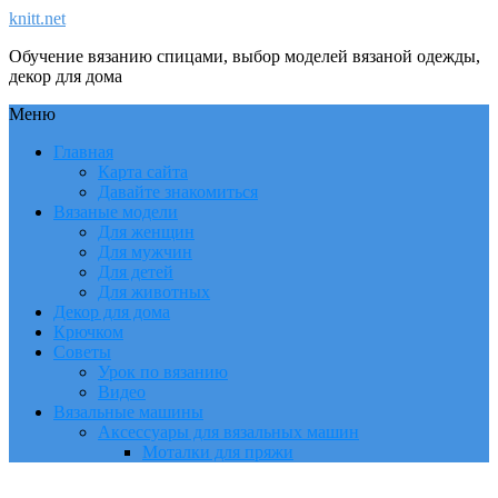
knitt.net
Обучение вязанию спицами, выбор моделей вязаной одежды,
декор для дома
Меню
Главная
Карта сайта
Давайте знакомиться
Вязаные модели
Для женщин
Для мужчин
Для детей
Для животных
Декор для дома
Крючком
Советы
Урок по вязанию
Видео
Вязальные машины
Аксессуары для вязальных машин
Моталки для пряжи