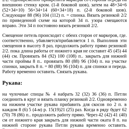
внешнюю стенку кром. (1-й боковой шов), затем на 48+34+6
(52+34+10) 56+34+14 (60+34+18) п. (2-й боковой шов).
Следующие 88 (96) 104 (112) п. = спинка. Вязать резинкой 2/2
по приведенной схеме на которой 34 п. узора смещаются
вправо. Эти 34 п постоянно вязать резинкой 2/2.
Смещение петель происходит с обеих сторон от маркеров, где.
соответственно, убавляется/прибавляется 1 п. Выполнив эти
смещения в высоту 8 раз, продолжить работу прямо резинкой
2/2. пока длина работы от нижнего края не составит 45 (45) 44
(44) см. Провязать 84 (92) 100 (108) п.. закрыть для нижней
части проймы 8 п.. провязать 80 (88) 96 (104) п. на участке
спинки, закрыть 8 п. = 80 (88) 96 (104) п. для спинки и переда.
Работу временно оставить. Связать рукава.
Рукава:
на чулочные спицы № 4 набрать 32 (32) 36 (36) п. Петли
соединить в круг и вязать планку резинкой 2/2. Одновременно
на нижнем участке рукава прибавить для скосов по 2 п. в
каждом 8 (6) 5 (4-м) р. 15(19)21 (25) раз. Когда в ряду будет 62
(70) 78 (86) п.. продолжить работу прямо. Через 42 (42) 41 (40)
см от нижнего края закрыть для нижней части оката 8 п. на
нижней стороне рукава Петли рукава временно оставить.