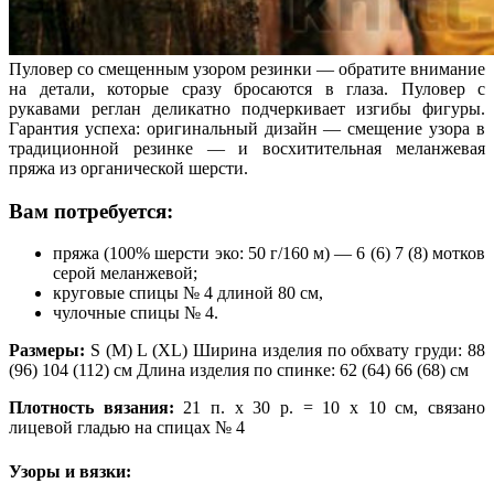
Пуловер со смещенным узором резинки — обратите внимание
на детали, которые сразу бросаются в глаза. Пуловер с
рукавами реглан деликатно подчеркивает изгибы фигуры.
Гарантия успеха: оригинальный дизайн — смещение узора в
традиционной резинке — и восхитительная меланжевая
пряжа из органической шерсти.
Вам потребуется:
пряжа (100% шерсти эко: 50 г/160 м) — 6 (6) 7 (8) мотков
серой меланжевой;
круговые спицы № 4 длиной 80 см,
чулочные спицы № 4.
Размеры:
S (М) L (XL) Ширина изделия по обхвату груди: 88
(96) 104 (112) см Длина изделия по спинке: 62 (64) 66 (68) см
Плотность вязания:
21 п. х 30 р. = 10 х 10 см, связано
лицевой гладью на спицах № 4
Узоры и вязки: