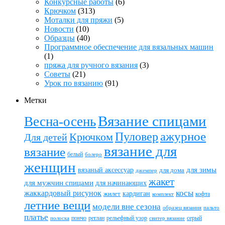
Конкурсные работы
(6)
Крючком
(313)
Моталки для пряжи
(5)
Новости
(10)
Образцы
(40)
Программное обеспечение для вязальных машин
(1)
пряжа для ручного вязания
(3)
Советы
(21)
Урок по вязанию
(91)
Метки
Вязание спицами
Весна-осень
ажурное
Пуловер
Крючком
Для детей
вязание для
вязание
белый
болеро
женщин
вязаный аксессуар
для зимы
для дома
джемпер
жакет
для мужчин спицами
для начинающих
жаккардовый рисунок
косы
кардиган
жилет
комплект
кофта
летние вещи
модели вне сезона
пальто
образец вязания
платье
пончо
реглан
рельефный узор
серый
полоска
свитер вязание