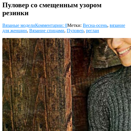
Пуловер со смещенным узором
резинки
Вязаные модели
Комментарии: 0
Метки:
Весна-осень
,
вязание
для женщин
,
Вязание спицами
,
Пуловер
,
реглан