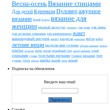
Вязание спицами
Весна-осень
ажурное
Пуловер
Крючком
Для детей
вязание для
вязание
белый
болеро
женщин
вязаный аксессуар
для зимы
для дома
джемпер
жакет
для мужчин спицами
для начинающих
жаккардовый рисунок
косы
кардиган
жилет
комплект
кофта
летние вещи
модели вне сезона
пальто
образец вязания
платье
пончо
реглан
рельефный узор
серый
полоска
свитер вязание
спицами
топ
толстыми нитками
тонкое вязание
сумка
шапка
шарф
яркий
урок
туника
цветок
юбка
Подписка на обновления
Введите ваш email:
Ссылки