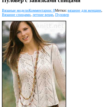
Пуловер с завязками спицами
Вязаные модели
Комментарии: 0
Метки:
вязание для женщин
,
Вязание спицами
,
летние вещи
,
Пуловер