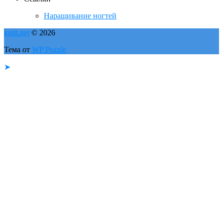
Наращивание ногтей
knitt.net
© 2026
Тема от
WP Puzzle
➤