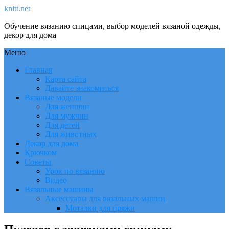
knitt.net
Обучение вязанию спицами, выбор моделей вязаной одежды,
декор для дома
Меню
Главная
Карта сайта
Давайте знакомиться
Вязаные модели
Для женщин
Для мужчин
Для детей
Для животных
Декор для дома
Крючком
Советы
Урок по вязанию
Видео
Вязальные машины
Аксессуары для вязальных машин
Моталки для пряжи