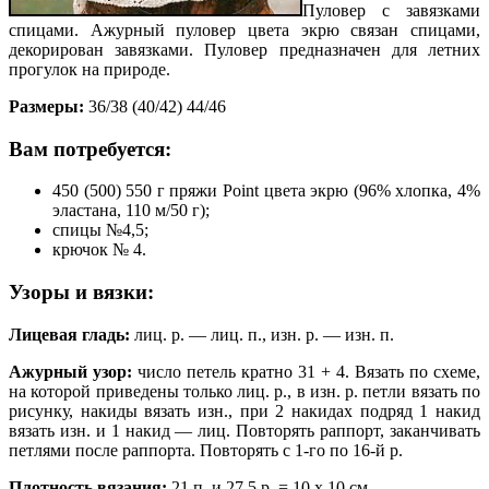
Пуловер с завязками
спицами. Ажурный пуловер цвета экрю связан спицами,
декорирован завязками. Пуловер предназначен для летних
прогулок на природе.
Размеры:
36/38 (40/42) 44/46
Вам потребуется:
450 (500) 550 г пряжи Point цвета экрю (96% хлопка, 4%
эластана, 110 м/50 г);
спицы №4,5;
крючок № 4.
Узоры и вязки:
Лицевая гладь:
лиц. р. — лиц. п., изн. р. — изн. п.
Ажурный узор:
число петель кратно 31 + 4. Вязать по схеме,
на которой приведены только лиц. р., в изн. р. петли вязать по
рисунку, накиды вязать изн., при 2 накидах подряд 1 накид
вязать изн. и 1 накид — лиц. Повторять раппорт, заканчивать
петлями после раппорта. Повторять с 1-го по 16-й р.
Плотность вязания:
21 п. и 27,5 р. = 10 х 10 см.