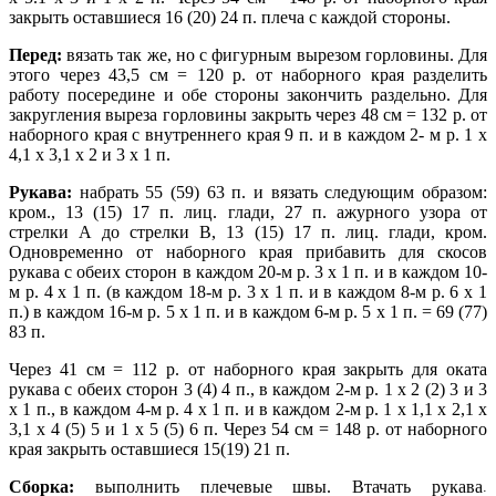
закрыть оставшиеся 16 (20) 24 п. плеча с каждой стороны.
Перед:
вязать так же, но с фигурным вырезом горловины. Для
этого через 43,5 см = 120 р. от наборного края разделить
работу посередине и обе стороны закончить раздельно. Для
закругления выреза горловины закрыть через 48 см = 132 р. от
наборного края с внутреннего края 9 п. и в каждом 2- м р. 1 х
4,1 х 3,1 х 2 и 3 х 1 п.
Рукава:
набрать 55 (59) 63 п. и вязать следующим образом:
кром., 13 (15) 17 п. лиц. глади, 27 п. ажурного узора от
стрелки А до стрелки В, 13 (15) 17 п. лиц. глади, кром.
Одновременно от наборного края прибавить для скосов
рукава с обеих сторон в каждом 20-м р. 3 х 1 п. и в каждом 10-
м р. 4 х 1 п. (в каждом 18-м р. 3 х 1 п. и в каждом 8-м р. 6 х 1
п.) в каждом 16-м р. 5 х 1 п. и в каждом 6-м р. 5 х 1 п. = 69 (77)
83 п.
Через 41 см = 112 р. от наборного края закрыть для оката
рукава с обеих сторон 3 (4) 4 п., в каждом 2-м р. 1 х 2 (2) 3 и 3
х 1 п., в каждом 4-м р. 4 х 1 п. и в каждом 2-м р. 1 х 1,1 х 2,1 х
3,1 х 4 (5) 5 и 1 х 5 (5) 6 п. Через 54 см = 148 р. от наборного
края закрыть оставшиеся 15(19) 21 п.
Сборка:
выполнить плечевые швы. Втачать рукава
;