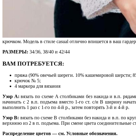
крючком. Модель в стиле casual отлично впишется в ваш гардер
РАЗМЕРЫ:
34/36, 38/40 и 42/44
ВАМ ПОТРЕБУЕТСЯ:
пряжа (90% овечьей шереги. 10% кашемировой шерсти; 85 м
крючок № 5;
4 маркера для вязания
Узор А:
вязать по схеме А столбиками без накида и в.п. ряд
начинать с 2 в.п. подъема вместо 1-го ст. с/н В ширину начат
выполнить 1 раз с 1-го по 4-й р., затем повторять 3-й и 4-й р.
Узор В:
вязать по схеме В столбиками без накида и в.п. по круг
верхнюю из 2 в п. подъема. При смене цвета соединительные с
Распределение цветов — см. Условные обозначения.