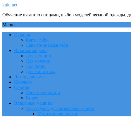
knitt.net
Обучение вязанию спицами, выбор моделей вязаной одежды, де
Меню
Главная
Карта сайта
Давайте знакомиться
Вязаные модели
Для женщин
Для мужчин
Для детей
Для животных
Декор для дома
Крючком
Советы
Урок по вязанию
Видео
Вязальные машины
Аксессуары для вязальных машин
Моталки для пряжи