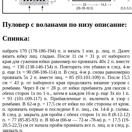
Пуловер с воланами по низу описание:
Спинка:
набрать 170 (178-186-194) п. и вязать 1 изн. р. лиц. п. Далее
вязать юбку лиц. гладью. После 11 см = 31 р. от наборного
края для сужения юбки равномер но провязать 40х 2 п. вместе
лиц. = 130 (138-146-154) п. Повторить эти убавки в след. 4-м
р. еще 1х = 90 (98-106-114) п. В след. 4-м р. снова равномерно
провязать 5х 2 п. вместе лиц. = 85 (93-101-109) п. После 15,5
см = 43 р. от наборного края продолжить вязание узором с
ромбами. Через 8 см = 28 р. от юбки прибавить для скосов с
обеих сторон 1х по 1 п., затем в каждом 10-м р. еще Зх по 1 п.
= 93 (101-109-117) п. Прибавленные п. включить в узор с
ромбами. В 62-м р. = 17,5 см от юбки по обе стороны от кром.
п. провязать первые и последние 8 п. лиц., см. 14-й р. схемы.
В след. р. закрыть для пройм с обеих сторон 1х по 8 (8-12-12)
п. = 77 (85-85-93) п. В 60-м (66-м — 72-м -78-м) р. = 17,5 (19-
20,5-22,5) см от начала пройм провязать все п. лиц. и в след. р.
закрыть п.