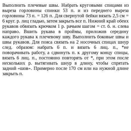
Выполнить плечевые швы. Набрать круговыми спицами из
выреза горловины спинки 53 п. и из переднего выреза
горловины 73 п. = 126 п. Для свернутой бейки вязать 2,5 см =
6 круг. р. лиц гладью, затем закрыть все п. Нижний край обеих
рукавов обвязать крючком 1 р. рачьим шагом = ст. б. н. слева
направо. Вшить рукава в проймы, приложив середину
каждого рукава к плечевому шву. Выполнить боковые швы и
швы рукавов. Для пояса связать на 2 носочных спицах шнур
след. образом: набрать 6 п. и вязать 6 лиц. п., *не
поворачивать работу, а сдвинуть п. к другому концу спицы,
вязать 6 лиц. п., постоянно повторять от *, при этом после
нескольких р. вытягивать шнур в длину, чтобы спрятать
задний «шов». Примерно после 170 см или на нужной длине
закрыть п.