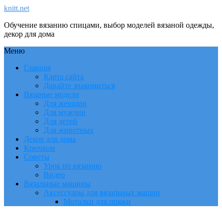
knitt.net
Обучение вязанию спицами, выбор моделей вязаной одежды,
декор для дома
Меню
Главная
Карта сайта
Давайте знакомиться
Вязаные модели
Для женщин
Для мужчин
Для детей
Для животных
Декор для дома
Крючком
Советы
Урок по вязанию
Видео
Вязальные машины
Аксессуары для вязальных машин
Моталки для пряжи