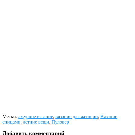
Метки:
ажурное вязание
,
вязание для женщин
,
Вязание
спицами
,
летние вещи
,
Пуловер
Добавить комментарий