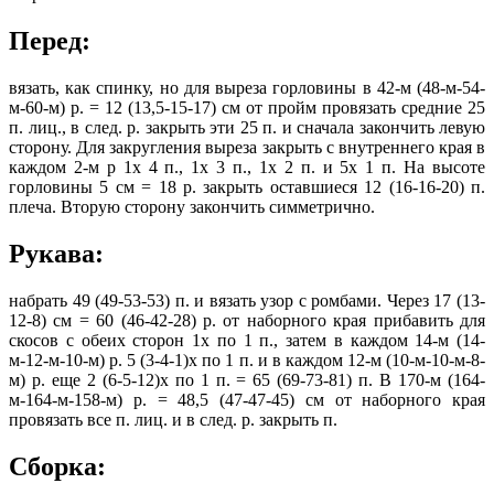
Перед:
вязать, как спинку, но для выреза горловины в 42-м (48-м-54-
м-60-м) р. = 12 (13,5-15-17) см от пройм провязать средние 25
п. лиц., в след. р. закрыть эти 25 п. и сначала закончить левую
сторону.
Для закругления выреза закрыть с внутреннего края в
каждом 2-м р 1х 4 п., 1х 3 п., 1х 2 п. и 5х 1 п. На высоте
горловины 5 см = 18 р. закрыть оставшиеся 12 (16-16-20) п.
плеча. Вторую сторону закончить симметрично.
Рукава:
набрать 49 (49-53-53) п. и вязать узор с ромбами. Через 17 (13-
12-8) см = 60 (46-42-28) р. от наборного края прибавить для
скосов с обеих сторон 1х по 1 п., затем в каждом 14-м (14-
м-12-м-10-м) р. 5 (3-4-1)х по 1 п. и в каждом 12-м (10-м-10-м-8-
м) р. еще 2 (6-5-12)х по 1 п. = 65 (69-73-81) п. В 170-м (164-
м-164-м-158-м) р. = 48,5 (47-47-45) см от наборного края
провязать все п. лиц. и в след. р. закрыть п.
Сборка: