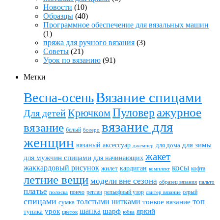
Новости
(10)
Образцы
(40)
Программное обеспечение для вязальных машин
(1)
пряжа для ручного вязания
(3)
Советы
(21)
Урок по вязанию
(91)
Метки
Вязание спицами
Весна-осень
ажурное
Пуловер
Крючком
Для детей
вязание для
вязание
белый
болеро
женщин
вязаный аксессуар
для зимы
для дома
джемпер
жакет
для мужчин спицами
для начинающих
жаккардовый рисунок
косы
кардиган
жилет
комплект
кофта
летние вещи
модели вне сезона
пальто
образец вязания
платье
пончо
реглан
рельефный узор
серый
полоска
свитер вязание
спицами
топ
толстыми нитками
тонкое вязание
сумка
шапка
шарф
яркий
урок
туника
цветок
юбка