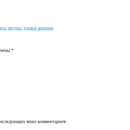
вер
,
реглан
,
тонкое вязание
ечены
*
я последующих моих комментариев