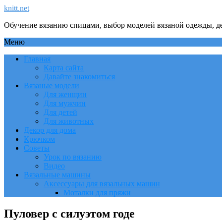
knitt.net
Обучение вязанию спицами, выбор моделей вязаной одежды, де
Меню
Главная
Карта сайта
Давайте знакомиться
Вязаные модели
Для женщин
Для мужчин
Для детей
Для животных
Декор для дома
Крючком
Советы
Урок по вязанию
Видео
Вязальные машины
Аксессуары для вязальных машин
Моталки для пряжи
Пуловер с силуэтом годе