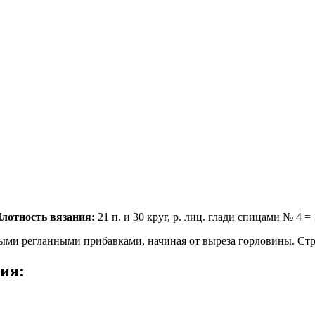
лотность вязания:
21 п. и 30 круг, р. лиц. глади спицами № 4 = 
ными регланными прибавками, начиная от выреза горловины. Ст
ния: