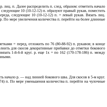
 р. лиц. п. Далее распределить п. след, образом: отметить начало
, следующие 10 (10-12-12) п. образуют правый рукав, поместить
ереда, следующие 10 (10-12-12) п. = левый рукав. Вязать лиц.
 р. По мере увеличения количества п. перейти на более длинные
метками = перед, отложить по 76 (80-88-92) п. рукавов; в конце
ыполнить для скосов декоративные прибавки до отметки бокового
язать 1-й-6-й круг. р. еще 1х = по 162 (170-178-186) п. между
очными.
ть начало р. — над линией бокового шва. Для скосов в 5-м круг.
0-74) п. По мере уменьшения количества п. перейти на чулочные