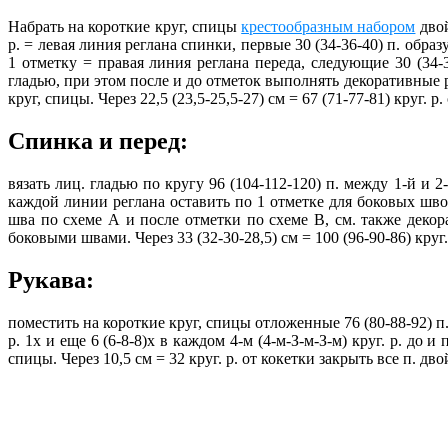
Набрать на короткие круг, спицы
крестообразным набором
двой
р. = левая линия реглана спинки, первые 30 (34-36-40) п. обр
1 отметку = правая линия реглана переда, следующие 30 (34-3
гладью, при этом после и до отметок выполнять декоративные р
круг, спицы. Через 22,5 (23,5-25,5-27) см = 67 (71-77-81) круг. р
Спинка и перед:
вязать лиц. гладью по кругу 96 (104-112-120) п. между 1-й и 2
каждой линии реглана оставить по 1 отметке для боковых швов.
шва по схеме А и после отметки по схеме В, см. также декорат
боковыми швами. Через 33 (32-30-28,5) см = 100 (96-90-86) кру
Рукава:
поместить на короткие круг, спицы отложенные 76 (80-88-92) п.
р. 1х и еще 6 (6-8-8)х в каждом 4-м (4-м-З-м-З-м) круг. р. д
спицы. Через 10,5 см = 32 круг. р. от кокетки закрыть все п. 