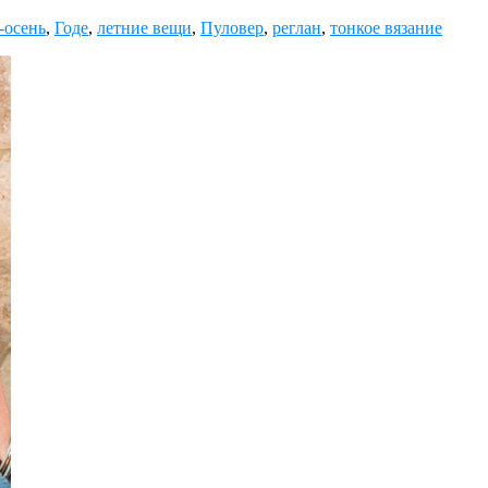
-осень
,
Годе
,
летние вещи
,
Пуловер
,
реглан
,
тонкое вязание