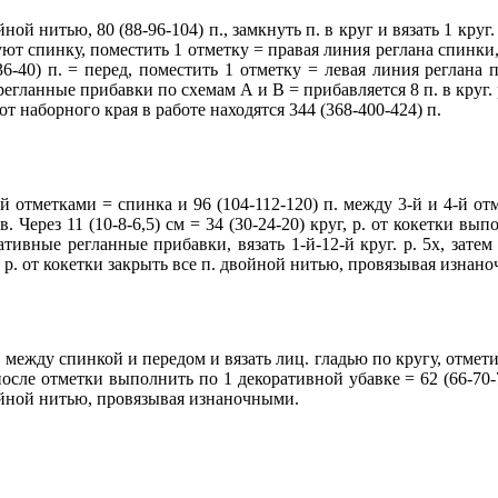
ной нитью, 80 (88-96-104) п., замкнуть п. в круг и вязать 1 круг.
азуют спинку, поместить 1 отметку = правая линия реглана спинки
6-40) п. = перед, поместить 1 отметку = левая линия реглана п
егланные прибавки по схемам А и В = прибавляется 8 п. в круг.
. от наборного края в работе находятся 344 (368-400-424) п.
-й отметками = спинка и 96 (104-112-120) п. между 3-й и 4-й от
 Через 11 (10-8-6,5) см = 34 (30-24-20) круг, р. от кокетки в
ивные регланные прибавки, вязать 1-й-12-й круг. р. 5х, затем в
г. р. от кокетки закрыть все п. двойной нитью, провязывая изнан
 между спинкой и передом и вязать лиц. гладью по кругу, отмети
о и после отметки выполнить по 1 декоративной убавке = 62 (66-7
двойной нитью, провязывая изнаночными.