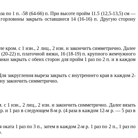
за по 1 п. -58 (64-66) п. При высоте пройм 11.5 (12,5-13,5) см —
а горловины закрыть оставшиеся 14 (16-16) п. Другую сторону
ле кром. с 1 изн., 2 лиц., 2 изн. и закончитъ симметрично. Далее
8 (20-22) п, платочной вязки, 16 (18-19) п. крупного жемчужного
ланки закрыть с обеих сторон для пройм 1 раз по 2 п. и в каждом
 Для закругления выреза закрыть с внутреннего края в каждом 2-
орону закончить симметрично.
. с 1 изн., 2 лиц., 2 изн. и закончить симметрично. Далее вязать
р. и 1 раз в следующем 8-м р. (4 раза в каждом 12-м р. — 5 раз в
ата 1 раз по 3 п., затем в каждом 2-м р. 1 раз по 2 п., 1 раз по
.