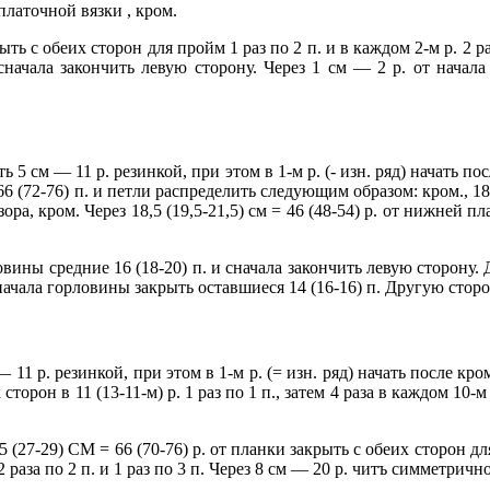
 платочной вязки , кром.
ыть с обеих сторон для пройм 1 раз по 2 п. и в каждом 2-м р. 2 ра
и сначала закончить левую сторону. Через 1 см — 2 р. от начал
 5 см — 11 р. резинкой, при этом в 1-м р. (- изн. ряд) начать пос
 66 (72-76) п. и петли распределить следующим образом: кром., 1
зора, кром. Через 18,5 (19,5-21,5) см = 46 (48-54) р. от нижней п
овины средние 16 (18-20) п. и сначала закончить левую сторону.
. от начала горловины закрыть оставшиеся 14 (16-16) п. Другую ст
 11 р. резинкой, при этом в 1-м р. (= изн. ряд) начать после кром
орон в 11 (13-11-м) р. 1 раз по 1 п., затем 4 раза в каждом 10-м 
7-29) СМ = 66 (70-76) р. от планки закрыть с обеих сторон для ок
 2 раза по 2 п. и 1 раз по 3 п. Через 8 см — 20 р. читъ симметрично