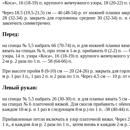
«Коса», 16 (18-19) п. крупного жемчужного узора, 18 (20-22) п.
Через 18.5 (19,5-21,5) см — 46 (48-54) р. от нижней планки закр
28 (32-34) р. закрыть для горловины средние 30 (32-34) п. 
закончить симметрично.
Перед:
на спицы № 5,5 набрать 66 (70-74) п, и для нижней планки вязать
вязать на спицах № 6, при этом в 1-м р. прибавить 0 (2-2) п. —
узора, 14 п. узора «Коса», 16 (18-19) п. крупного жемчужного у
2-м р. 2 раза по 1 п. — 58 (64-66) п.
При высоте пройм 8 (9-10) см — 20 (24-26) р. закрыть для горл
м р. 1 раз 3 п„ 1 раз 2 п. и 2 раза по 1 п. Через 4,5 см — 10 р
Левый рукав:
на спицы № 5,5 набрать 26 (30-30) п. и для планки вязать 5 см —
на спицах № 6 платочной вязкой. Для скосов прибавить с обеих ст
каждом 10-м р. и 1 раз в следующем 8-м р.) по 1 п. -38 (40-44) п.
Прибавленные петли включать в узор платочной вязки. Через 25 (2
1 п„ в каждом 4-м р. 2 раза по 1 п., затем вновь в каждом 2-м р.