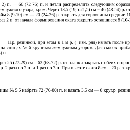
-2) п. — 66 (72-76) п. и петли распределить следующим образом:
емчужного узора, кром. Через 18,5 (19,5-21,5) см = 46 (48-54) р. 
ойм 8 (9-10) см — 20 (24-26) р. закрыть для горловины средние 1
 раз 2 п. от начала формирования оката закрыть оставшиеся 8 (10-1
 — 11р. резинкой, при этом в 1-м р. (- изн. ряд) начать после кр
ь на спицах № 6 крупным жемчужным узором. Для скосов прибавит
) п.
 (27-29) см = 62 (68-72) р. от планки закрыть с обеих сторон для
р. 2 раза по 2 п. и 1 раз по 3 п. При высоте оката 8 см = 20 р. за
 № 5,5 набрать 72 (76-80) п. и вязать 3,5 см — 8 круг.р. резин