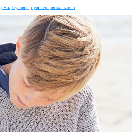
цами
,
Пуловер
,
пуловер для мальчика