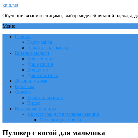
knitt.net
Обучение вязанию спицами, выбор моделей вязаной одежды, де
Меню
Главная
Карта сайта
Давайте знакомиться
Вязаные модели
Для женщин
Для мужчин
Для детей
Для животных
Декор для дома
Крючком
Советы
Урок по вязанию
Видео
Вязальные машины
Аксессуары для вязальных машин
Моталки для пряжи
Пуловер с косой для мальчика