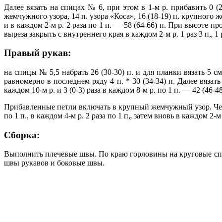
Далее вязать на спицах № 6, при этом в 1-м р. прибавить 0 (2
жемчужного узора, 14 п. узора «Коса», 16 (18-19) п. крупного ж
и в каждом 2-м р. 2 раза по 1 п. — 58 (64-66) п. При высоте пр
выреза закрыть с внутреннего края в каждом 2-м р. 1 раз 3 п„ 1
Правый рукав:
на спицы № 5,5 набрать 26 (30-30) п. и для планки вязать 5 см
равномерно в последнем ряду 4 п. * 30 (34-34) п. Далее вязат
каждом 10-м р. и 3 (0-3) раза в каждом 8-м р. по 1 п. — 42 (46-48
Прибавленные петли включать в крупный жемчужный узор. Через 25
по 1 п., в каждом 4-м р. 2 раза по 1 п„ затем вновь в каждом 2-м 
Сборка:
Выполнить плечевые швы. По краю горловины на круговые спицы
швы рукавов и боковые швы.