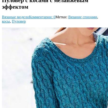
Пуловер с косами с меланжевым
эффектом
Вязаные модели
Комментарии: 0
Метки:
Вязание спицами
,
косы
,
Пуловер