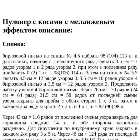
Пуловер с косами с меланжевым
эффектом описание:
Спинка:
бирюзовой нитью на спицы № 4.5 набрать 98 (104) 113 п. и
для планки, начиная с 1 изнаночного ряда, связать 3.5 см = 7
рядов узором 1 и 2 ряда узором 2. при этом в последнем ряду
прибавить 0 (2) 1 п. = 98(106) 114 п. Затем на спицах № 5.5
связать 3.5 см = 12 рядов узором 3. 3.5 см = 10 рядов узором 4
бирюзовой нитью и 3.5 см = 12 рядов узором 3. Продолжить
работу узором 4 бирюзовой нитью. Через 26 см = 70 рядов (24
см = 64 ряда) 21.5 см = 58 рядов от последней смены
узора закрыть для пройм с обеих сторон 1 х 3 п.. затем в
каждом 2-м ряду закрыть 2 х 2 п. и 1 х 1 п. = 82 (90) 98 п.
Через 43 см = 116 рядов от последней смены узора закрыть для
горловины средние 14 п. и обе стороны закончить
раздельно. Для скругления по внутреннему краю закрыть в
каждом 2-м ряду 3 х 5 п. Через 46 см = 124 ряда от последней
смены узора закрыть оставшиеся по 19 (23) 27 п. плеч.