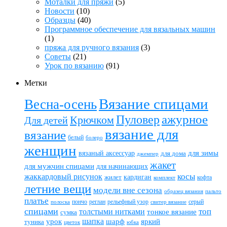
Моталки для пряжи
(5)
Новости
(10)
Образцы
(40)
Программное обеспечение для вязальных машин
(1)
пряжа для ручного вязания
(3)
Советы
(21)
Урок по вязанию
(91)
Метки
Вязание спицами
Весна-осень
ажурное
Пуловер
Крючком
Для детей
вязание для
вязание
белый
болеро
женщин
вязаный аксессуар
для зимы
для дома
джемпер
жакет
для мужчин спицами
для начинающих
жаккардовый рисунок
косы
кардиган
жилет
комплект
кофта
летние вещи
модели вне сезона
пальто
образец вязания
платье
пончо
реглан
рельефный узор
серый
полоска
свитер вязание
спицами
топ
толстыми нитками
тонкое вязание
сумка
шапка
шарф
яркий
урок
туника
цветок
юбка