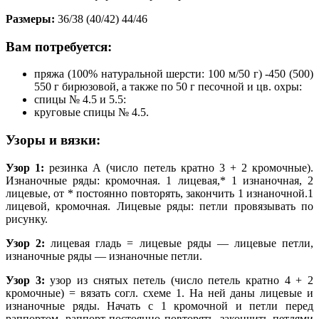
Размеры:
36/38 (40/42) 44/46
Вам потребуется:
пряжа (100% натуральной шерсти: 100 м/50 г) -450 (500)
550 г бирюзовой, а также по 50 г песочной и цв. охры:
спицы № 4.5 и 5.5:
круговые спицы № 4.5.
Узоры и вязки:
Узор 1:
резинка А (число петель кратно 3 + 2 кромочные).
Изнаночные ряды: кромочная. 1 лицевая,* 1 изнаночная, 2
лицевые, от * постоянно повторять, закончить 1 изнаночной.1
лицевой, кромочная. Лицевые ряды: петли провязывать по
рисунку.
Узор 2:
лицевая гладь = лицевые ряды — лицевые петли,
изнаночные ряды — изнаночные петли.
Узор 3:
узор из снятых петель (число петель кратно 4 + 2
кромочные) = вязать согл. схеме 1. На ней даны лицевые и
изнаночные ряды. Начать с 1 кромочной и петли перед
раппортом, раппорт постоянно повторять, закончить петлями