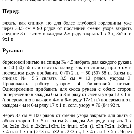
Перед:
вязать, как спинку, но для более глубокой горловины уже
через 33.5 см = 90 рядов от последней смены узора закрыть
средние 8 п.. затем в каждом 2-м ряду закрыть 1 х Зп„ Зх2п. и
9х1 п.
Рукава:
бирюзовой нитью на спицы № 4.5 набрать для каждого рукава
по 50 (50) 56 п. и связать планку, как на спинке, при этом в
последнем ряду прибавить 0 (0) 2 п. = 50 (50) 58 п. Затем на
спицах № 5.5 связать 3.5 см = 12 рядов узором 3.
Продолжить работу узором 4 бирюзовой нитью.
Одновременно прибавить для скоса рукава с обеих сторон
попеременно в каждом 6-м и 8-м ряду от смены узора 13 х 1 п.
(попеременно в каждом 4-м и 6-м ряду 17×1 п.) попеременно в
каждом 4-м и 6-м ряду 17 х 1 п. согл. узору = 76 (84) 92 п.
Через 37 см = 100 рядов от смены узора закрыть для оката с
обеих сторон 1 х 5 п.. затем 8 каждом 2-м ряду закрыть 1 х
3л..2х2п.,3х1 п..2х2п.,1хЗп..1х 4п.и1 х5п. (1 хЗп.7х2п. 1хЗп.,1
х 4 п. и 1 х5 п.) 2×3 п.. 5×2 п.. 2×3 п., 1 х 4 п. и 1 х 5 п. Через