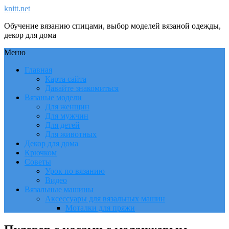
knitt.net
Обучение вязанию спицами, выбор моделей вязаной одежды,
декор для дома
Меню
Главная
Карта сайта
Давайте знакомиться
Вязаные модели
Для женщин
Для мужчин
Для детей
Для животных
Декор для дома
Крючком
Советы
Урок по вязанию
Видео
Вязальные машины
Аксессуары для вязальных машин
Моталки для пряжи