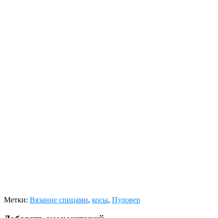
Метки:
Вязание спицами
,
косы
,
Пуловер