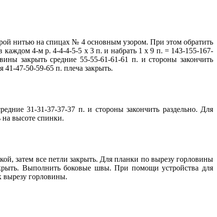
ь серой нитью на спицах № 4 основным узором. При этом обратить
каждом 4-м р. 4-4-4-5-5 х 3 п. и набрать 1 х 9 п. = 143-155-167-
вины закрыть средние 55-55-61-61-61 п. и стороны закончить
 41-47-50-59-65 п. плеча закрыть.
редние 31-31-37-37-37 п. и стороны закончить раздельно. Для
ь на высоте спинки.
зкой, затем все петли закрыть. Для планки по вырезу горловины
 закрыть. Выполнить боковые швы. При помощи устройства для
к вырезу горловины.