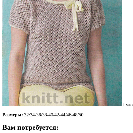
Пуло
Размеры:
32/34-36/38-40/42-44/46-48/50
Вам потребуется: