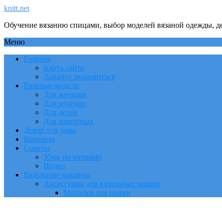
knitt.net
Обучение вязанию спицами, выбор моделей вязаной одежды, де
Меню
Главная
Карта сайта
Давайте знакомиться
Вязаные модели
Для женщин
Для мужчин
Для детей
Для животных
Декор для дома
Крючком
Советы
Урок по вязанию
Видео
Вязальные машины
Аксессуары для вязальных машин
Моталки для пряжи