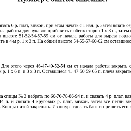
зать 6 р. плат, вязкой, при этом начать с 1 изн. р. Затем вязат
ла работы для рукавов прибавить с обеих сторон 1 х 3 п., затем в 
 высоте 51-52-54-57-59 см от начала работы для выреза горло
 в 4-м р. 1 х 3 п. На общей высоте 54-55-57-60-62 см оставшиеся
 Для этого через 46-47-49-52-54 cм от начала работы закрыть с
. 1 х 6 п. и 3 х 3 п. Оставшиеся 41-47-50-59-65 п. плеча закрыт
пицы № 3 набрать по 66-70-78-86-94 п. и связать 4 р. плат, вя
4 п. и связать 4 круговых р. плат, вязкой, затем все петли
 Концы нитей закрепить. Из шнура сделать бант и пришить его 