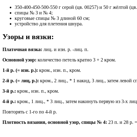
350-400-450-500-550 г серой (цв. 00257) и 50 г жёлтой (ц
спицы № 3 и № 4;
круговые спицы № 3 длиной 60 см;
устройство для плетения шнура.
Узоры и вязки:
Платочная вязка:
лиц. и изн. р. -лиц. п.
Основной узор:
количество петель кратно 3 + 2 кром.
1-й р. (= изн. р.):
кром., изн. п., кром.
2-й р. (= лиц, р.):
кром., 2 лиц., * 1 накид, 3 лиц., затем левой 
3-й р.:
кром., изн. п., кром.
4-й р.:
кром., 1 лиц., * 3 лиц., затем накинуть первую из 3-х лиц
Повторять с 1-го по 4-й р.
Плотность вязания, основной узор, спицы № 4:
23 п. и 28 р. =