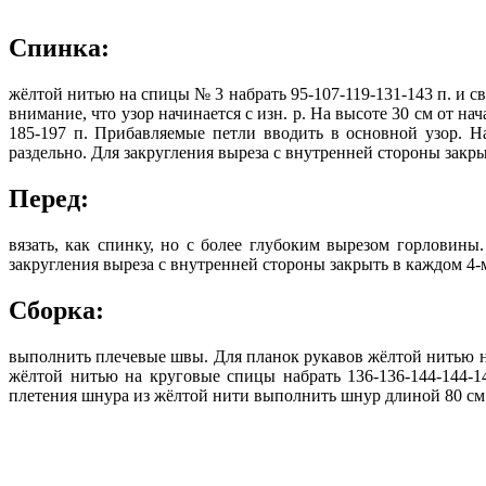
Спинка:
жёлтой нитью на спицы № 3 набрать 95-107-119-131-143 п. и свя
внимание, что узор начинается с изн. р. На высоте 30 см от нача
185-197 п. Прибавляемые петли вводить в основной узор. На
раздельно. Для закругления выреза с внутренней стороны закрыть
Перед:
вязать, как спинку, но с более глубоким вырезом горловины.
закругления выреза с внутренней стороны закрыть в каждом 4-м р
Сборка:
выполнить плечевые швы. Для планок рукавов жёлтой нитью на с
жёлтой нитью на круговые спицы набрать 136-136-144-144-14
плетения шнура из жёлтой нити выполнить шнур длиной 80 см.