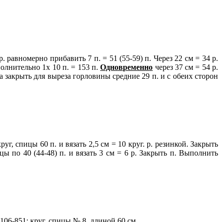
 равномерно прибавить 7 п. = 51 (55-59) п. Через 22 см = 34 р.
ополнительно 1х 10 п. = 153 п.
Одновременно
через 37 см = 54 р.
а закрыть для выреза горловины средние 29 п. и с обеих сторон
уг, спицы 60 п. и вязать 2,5 см = 10 круг. р. резинкой. Закрыть
ы по 40 (44-48) п. и вязать 3 см = 6 р. Закрыть п. Выполнить
106-851; круг, спицы № 8, длиной 60 см.