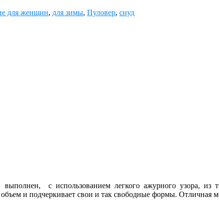
ие для женщин
,
для зимы
,
Пуловер
,
снуд
 выполнен, с использованием легкого ажурного узора, из т
объем и подчеркивает свои и так свободные формы. Отличная мо