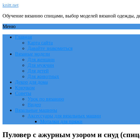
knitt.net
Обучение вязанию спицами, выбор моделей вязаной одежды, де
Меню
Главная
Карта сайта
Давайте знакомиться
Вязаные модели
Для женщин
Для мужчин
Для детей
Для животных
Декор для дома
Крючком
Советы
Урок по вязанию
Видео
Вязальные машины
Аксессуары для вязальных машин
Моталки для пряжи
Пуловер с ажурным узором и снуд (спи