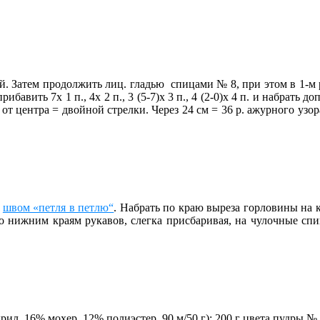
кой. Затем продолжить лиц. гладью спицами № 8, при этом в 1-м р.
ибавить 7х 1 п., 4х 2 п., 3 (5-7)х 3 п., 4 (2-0)х 4 п. и набрать д
 от центра = двойной стрелки. Через 24 см = 36 р. ажурного узор
.
швом «петля в петлю“
. Набрать по краю выреза горловины на кр
о нижним краям рукавов, слегка присбаривая, на
чулочные спиц
ил, 16% мохер, 12% полиэстер, 90 м/50 г): 200 г цвета пудры № 