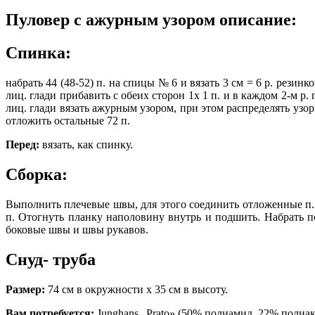
Пуловер с ажурным узором описание:
Спинка:
набрать 44 (48-52) п. на спицы № 6 и вязать 3 см = 6 р. резин
лиц. глади прибавить с обеих сторон 1х 1 п. и в каждом 2-м р. пр
лиц. глади вязать ажурным узором, при этом распределять узор
отложить остальные 72 п.
Перед:
вязать, как спинку.
Сборка:
Выполнить плечевые швы, для этого соединить отложенные п
п. Отогнуть планку наполовину внутрь и подшить. Набрать п
боковые швы и швы рукавов.
Снуд- труба
Размер:
74 см в окружно­
сти х 35 см в высоту.
Вам потребуется:
Junghans „Prato» (50% полиамид, 22% полиакр