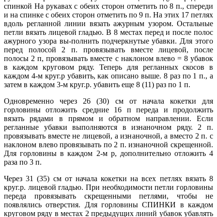
спинкой На рукавах с обеих сторон отметить по 8 п., спереди
и на спинке с обеих сторон отметить по 9 п. На этих 17 петлях
вдоль регланной линии вязать ажурным узором. Остальные
петли вязать лицевой гладью. В 8 местах перед и после полос
ажурного узора вы-полнить подчеркнутые убавки. Для этого
перед полосой 2 п. провязывать вместе лицевой, после
полосы 2 п, провязывать вместе с наклоном влево = 8 убавок
в каждом круговом ряду. Теперь для регланных скосов в
каждом 4-м круг.р убавить, как описано выше. 8 раз по 1 п., а
затем в каждом 3-м круг.р. убавить еще 8 (11) раз по 1 п.
Одновременно через 26 (30) см от начала кокетки для
горловины отложить средние 16 п переда и продолжить
вязать рядами в прямом и обратном направлении. Если
регланные убавки выполняются в изнаночном ряду. 2 п.
провязывать вместе не лицевой, а изнаночной, а вместо 2 п. с
наклоном влево провязывать по 2 п. изнаночной скрещенной.
Для горловины в каждом 2-м р, дополнительно отложить 4
раза по 3 п.
Через 31 (35) см от начала кокетки на всех петлях вязать 8
круг.р. лицевой гладью. При необходимости петли горловины
переда провязывать скрещенными петлями, чтобы не
появлялись отверстия. Для горловины СПИНКИ в каждом
круговом ряду в местах 2 предыдущих линий убавок убавлять