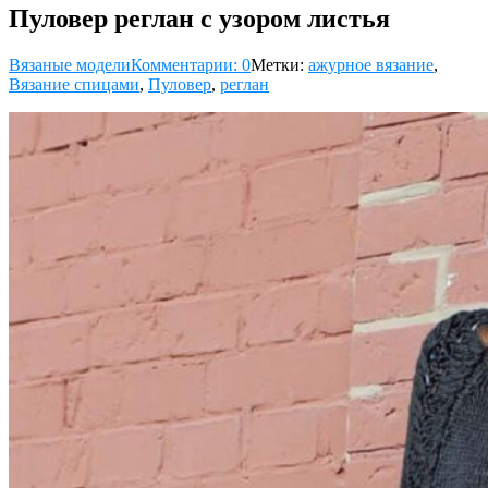
Пуловер реглан с узором листья
Вязаные модели
Комментарии: 0
Метки:
ажурное вязание
,
Вязание спицами
,
Пуловер
,
реглан