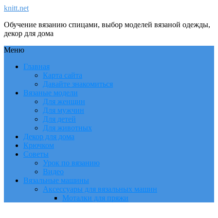
knitt.net
Обучение вязанию спицами, выбор моделей вязаной одежды,
декор для дома
Меню
Главная
Карта сайта
Давайте знакомиться
Вязаные модели
Для женщин
Для мужчин
Для детей
Для животных
Декор для дома
Крючком
Советы
Урок по вязанию
Видео
Вязальные машины
Аксессуары для вязальных машин
Моталки для пряжи