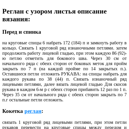
Реглан с узором листья описание
вязания:
Перед и спинка
на круговые спицы 6 набрать 172 (184) п и замкнуть работу в
кольцо. Связать 1 круговой ряд изнаночными петлями. затем
продолжить работу лицевой гладью, при этом каждую 86 (92)-
ю петлю отметить для бокового шва. Через 30 см от
начального ряда с обеих сторон от боковых меток для пройм
закрыть по 7 п (на каждой пройме по 14 закрытых п.).
Оставшиеся петли отложить РУКАВА: на спицы набрать для
каждого рукава по 38 (44) п. Связать изнаночный ряд
лицевыми петлями, далее вязать лицевой гладью Для скосов
рукава в каждом 6-м р с обеих сторон прибавить 12 раз по 1 п.
Через 35 см от начального ряда с обеих сторон закрыть по 7
п.г остальные петли отложить.
Кокетка
реглан
:
связать 1 круговой ряд лицевыми петлями, при этом петли
рукавов перевести на круговые спицы между передом и