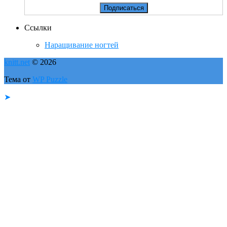
Ссылки
Наращивание ногтей
knitt.net
© 2026
Тема от
WP Puzzle
➤