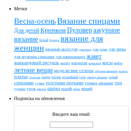
Метки
Вязание спицами
Весна-осень
ажурное
Пуловер
Крючком
Для детей
вязание для
вязание
белый
болеро
женщин
вязаный аксессуар
для зимы
для дома
джемпер
жакет
для мужчин спицами
для начинающих
жаккардовый рисунок
косы
кардиган
жилет
комплект
кофта
летние вещи
модели вне сезона
пальто
образец вязания
платье
пончо
реглан
рельефный узор
серый
полоска
свитер вязание
спицами
топ
толстыми нитками
тонкое вязание
сумка
шапка
шарф
яркий
урок
туника
цветок
юбка
Подписка на обновления
Введите ваш email: