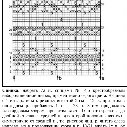
Спинка:
набрать 72 п. спицами № 4.5 крестообразным
набором двойной нитью, пряжей темно-серого цвета. Начиная
с 1 изн. р.. вязать резинку высотой 5 см = 15 р., при этом в
последнем р. прибавить 1 п. = 73 п. Затем продолжить
жаккардовым узором, при этом вязать 1х п. от стрелки а до
двойной стрелки = средней п.. для второй половины вязать п.
симметрично от средней п., т.е. рисунок лиц. р. читать слева
направо. но в продолжении узора в р. 18-21 вязать 1х п. от