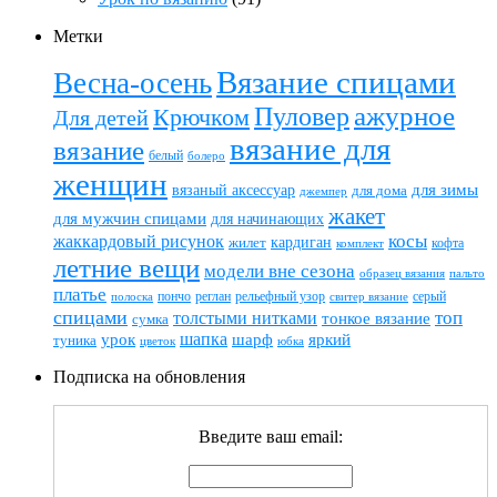
Метки
Вязание спицами
Весна-осень
ажурное
Пуловер
Крючком
Для детей
вязание для
вязание
белый
болеро
женщин
вязаный аксессуар
для зимы
для дома
джемпер
жакет
для мужчин спицами
для начинающих
жаккардовый рисунок
косы
кардиган
жилет
комплект
кофта
летние вещи
модели вне сезона
пальто
образец вязания
платье
пончо
реглан
рельефный узор
серый
полоска
свитер вязание
спицами
топ
толстыми нитками
тонкое вязание
сумка
шапка
шарф
яркий
урок
туника
цветок
юбка
Подписка на обновления
Введите ваш email: