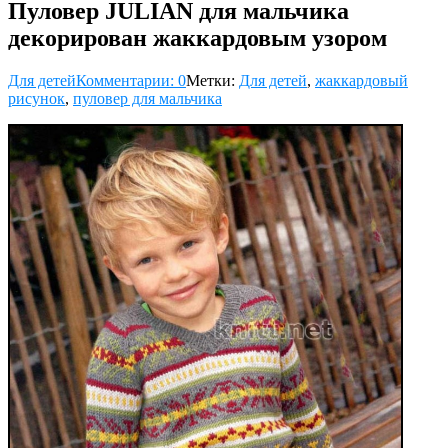
Пуловер JULIAN для мальчика
декорирован жаккардовым узором
Для детей
Комментарии: 0
Метки:
Для детей
,
жаккардовый
рисунок
,
пуловер для мальчика