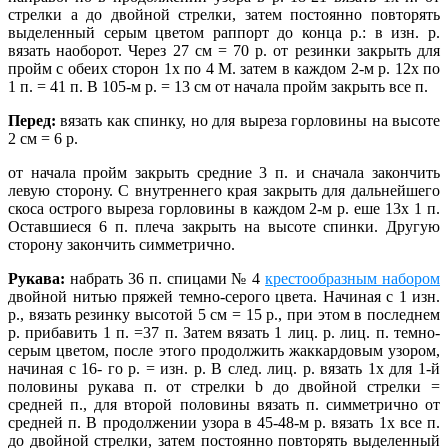
стрелки а до двойной стрелки, затем постоянно повторять
выделенный серым цветом раппорт до конца р.: в изн. р.
вязать наоборот. Через 27 см = 70 р. от резинки закрыть для
пройм с обеих сторон 1х по 4 М. затем в каждом 2-м р. 12х по
1 п. = 41 п. В 105-м р. = 13 см от начала пройм закрыть все п.
Перед:
вязать как спинку, но для выреза горловины на высоте
2 см = 6 р.
от начала пройм закрыть средние 3 п. и сначала закончить
левую сторону. С внутреннего края закрыть для дальнейшего
скоса острого выреза горловины в каждом 2-м р. еше 13х 1 п.
Оставшиеся 6 п. плеча закрыть на высоте спинки. Другую
сторону закончить симметрично.
Рукава:
набрать 36 п. спицами № 4
крестообразным набором
двойной нитью пряжей темно-серого цвета. Начиная с 1 изн.
р., вязать резинку высотой 5 см = 15 р., при этом в последнем
р. прибавить 1 п. =37 п. Затем вязать 1 лиц. р. лиц. п. темно-
серым цветом, после этого продолжить жаккардовым узором,
начиная с 16- го р. = изн. р. В след. лиц. р. вязать 1х для 1-й
половины рукава п. от стрелки b до двойной стрелки =
средней п., для второй половины вязать п. симметрично от
средней п. В продолжении узора в 45-48-м р. вязать 1х все п.
до двойной стрелки, затем постоянно повторять выделенный