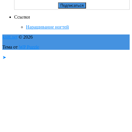
Ссылки
Наращивание ногтей
knitt.net
© 2026
Тема от
WP Puzzle
➤