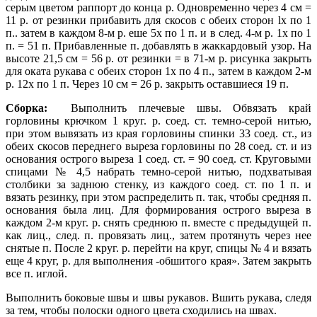
серым цветом раппорт до конца р. Одновременно через 4 см =
11 р. от резинки прибавить для скосов с обеих сторон lx по 1
п.. затем в каждом 8-м р. еше 5х по 1 п. и в след. 4-м p. 1x по 1
п. = 51 п. Прибавленные п. добавлять в жаккардовый узор. На
высоте 21,5 см = 56 р. от резинки = в 71-м р. рисунка закрыть
для оката рукава с обеих сторон 1х по 4 п., затем в каждом 2-м
р. 12х по 1 п. Через 10 см = 26 р. закрыть оставшиеся 19 п.
Сборка:
Выполнить плечевые швы. Обвязать край
горловины крючком 1 круг. р. соед. ст. темно-серой нитью,
при этом вывязать из края горловины спинки 33 соед. ст., из
обеих скосов переднего выреза горловины по 28 соед. ст. и из
основания острого выреза 1 соед. ст. = 90 соед. ст. Круговыми
спицами № 4,5 набрать темно-серой нитью, подхватывая
столбики за заднюю стенку, из каждого соед. ст. по 1 п. и
вязать резинку, при этом распределить п. так, чтобы средняя п.
основания была лиц. Для формирования острого выреза в
каждом 2-м круг. р. снять среднюю п. вместе с предыдущей п.
как лиц., след. п. провязать лиц., затем протянуть через нее
снятые п. После 2 круг. р. перейти на круг, спицы № 4 и вязать
еще 4 круг, р. для выполнения -обшитого края». Затем закрыть
все п. иглой.
Выполнить боковые швы и швы рука­вов. Вшить рукава, следя
за тем, что­бы полоски одного цвета сходились на швах.