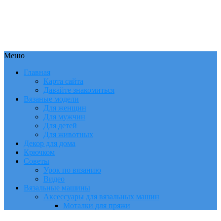
Меню
Главная
Карта сайта
Давайте знакомиться
Вязаные модели
Для женщин
Для мужчин
Для детей
Для животных
Декор для дома
Крючком
Советы
Урок по вязанию
Видео
Вязальные машины
Аксессуары для вязальных машин
Моталки для пряжи