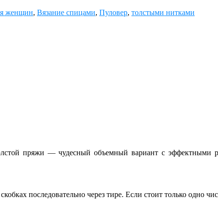
ля женщин
,
Вязание спицами
,
Пуловер
,
толстыми нитками
олстой пряжи — чудесный объемный вариант с эффектными 
кобках последовательно через тире. Если стоит только одно числ