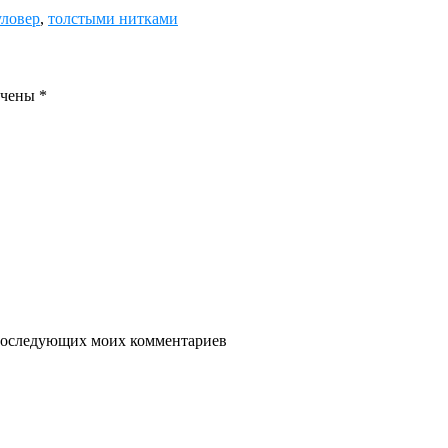
ловер
,
толстыми нитками
ечены
*
я последующих моих комментариев