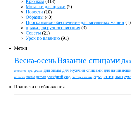
Крючком
(313)
Моталки для пряжи
(5)
Новости
(10)
Образцы
(40)
Программное обеспечение для вязальных машин
(1)
пряжа для ручного вязания
(3)
Советы
(21)
Урок по вязанию
(91)
Метки
Вязание спицами
Весна-осень
Для
для зимы
для мужчин спицами
для начинающ
для дома
джемпер
спицами
пончо
реглан
рельефный узор
серый
сум
полоска
свитер вязание
Подписка на обновления