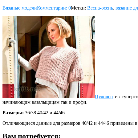
Вязаные модели
Комментарии: 0
Метки:
Весна-осень
,
вязание д
Пуловер
из суперт
начинающим вязальщицам так и профи.
Размеры:
36/38 40/42 и 44/46.
Отличающиеся данные для размеров 40/42 и 44/46 приведены в с
Вам потребуется: