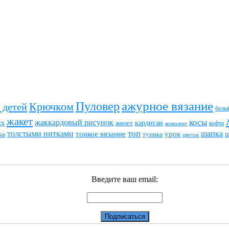
ажурное вязание
Пуловер
Крючком
 детей
белы
жакет
жаккардовый рисунок
косы
их
кардиган
жилет
комплект
кофта
топ
толстыми нитками
шапка
тонкое вязание
урок
туника
ка
цветок
Введите ваш email: