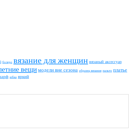
вязание для женщин
вязаный аксессуар
й
болеро
летние вещи
модели вне сезона
платье
пальто
образец вязания
шарф
яркий
юбка