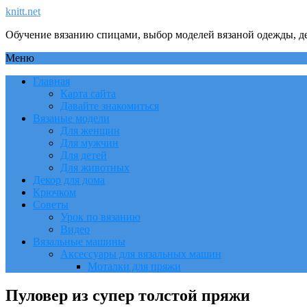
knitt.net
Обучение вязанию спицами, выбор моделей вязаной одежды, де
Меню
Главная
Карта сайта
Давайте знакомиться
Вязаные модели
Для женщин
Для мужчин
Для детей
Для животных
Декор для дома
Крючком
Советы
Урок по вязанию
Видео
Вязальные машины
Аксессуары для вязальных машин
Моталки для пряжи
Пуловер из супер толстой пряжи