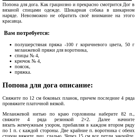
Попона для дога. Как грациозно и прекрасно смотрится Дог в
вязаной спицами одежде. Шикарная собака в шикарном
наряде. Невозможно не обратить своё внимание на этого
красавца.
Вам потребуется:
полушерстяная пряжа -100 г коричневого цвета, 50 г
меланжевой пряжи для воротника,
спицы № 4,
крючок № 4,
поясок,
пряжка.
Попона для дога описание:
Свяжите по 12 см боковых планок, причем последние 4 ряда
провяжите платочной вязкой.
Меланжевой нитью по краю горло­вины наберите 82 п.,
свяжите 4 ряда резинкой 2×2. Далее начните
вязать жемчужным узором, прибавляя в каждом втором ряду
по 1 п. с каждой стороны. Две крайние п. воротника с обеих
сто­рон вяжите лиц. гладью. Через 15 см все петли закройте,