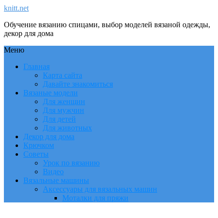
knitt.net
Обучение вязанию спицами, выбор моделей вязаной одежды,
декор для дома
Меню
Главная
Карта сайта
Давайте знакомиться
Вязаные модели
Для женщин
Для мужчин
Для детей
Для животных
Декор для дома
Крючком
Советы
Урок по вязанию
Видео
Вязальные машины
Аксессуары для вязальных машин
Моталки для пряжи