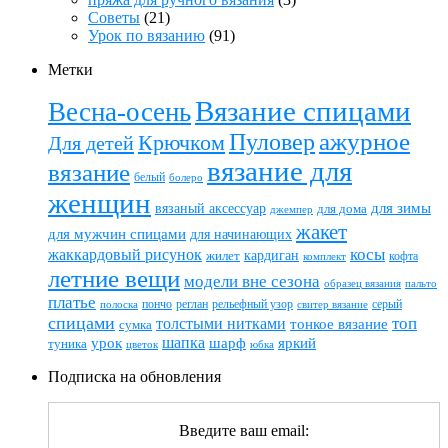
Советы
(21)
Урок по вязанию
(91)
Метки
Вязание спицами
Весна-осень
ажурное
Пуловер
Крючком
Для детей
вязание для
вязание
белый
болеро
женщин
вязаный аксессуар
для зимы
для дома
джемпер
жакет
для мужчин спицами
для начинающих
жаккардовый рисунок
косы
кардиган
жилет
комплект
кофта
летние вещи
модели вне сезона
пальто
образец вязания
платье
пончо
реглан
рельефный узор
серый
полоска
свитер вязание
спицами
топ
толстыми нитками
тонкое вязание
сумка
шапка
шарф
яркий
урок
туника
цветок
юбка
Подписка на обновления
Введите ваш email: