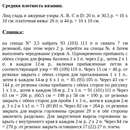
Средняя плотность вязания.
Лиц гладь и ажурные узоры А. В. С и D: 20 п. и 30,5 р. = 10 х
10 см: платочная вязка: 20 п. и 44 р. = 10 х 10 см.
Спинка:
на спицы N° 3,5 набрать 93 (103) 113 п и связать 7 см
резинкой, при этом через 2 р. перейти на спицы № 4 Затем
выполнять чередование узоров А. Одновременно прибавить с
обеих сторон для формы баллона 1 х 1 п. через 2 р., затем 2 х 1
п. в каждом 12-м р.. включая прибавленные петли в
соответствующий узор = 99 (109) 119 п. Через 15 см = 46 р. от
резинки закрыть с обеих сторон для приталивания 1 х 1 п..
затем в каждом 14-м р 6 х 1 п. = 85 (95) 105 п. Через 43 см =
144 р. от резинки снова прибавить с обеих сторон по рисунку
1 х 1 п., затем в каждом 18-м р. 2 х 1 п. = 91 (101) 111 п Через
63 см = 206 р. (60,5 см = 198 р.) 58 см = 190 р. от резинки
закрыть с обеих сторон для пройм 1 х 3 п., затем в каждом 2-м
р. 3 х 2 и 1 х1 п. = 71 (81)91 п. Через 82 см = 264 р. от резинки
закрыть для выреза горловины средние 29 п и обе стороны
закончить раздельно. Для закругления выреза горловины за­
крыть с внутреннего края в каждом 2-м р. 2 х 2 п. Через 84 см
= 270 р. от резинки закрыть оставшиеся 17 (22) 27 п. плеча.