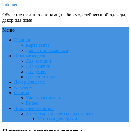
knitt.net
Обучение вязанию спицами, выбор моделей вязаной одежды,
декор для дома
Меню
Главная
Карта сайта
Давайте знакомиться
Вязаные модели
Для женщин
Для мужчин
Для детей
Для животных
Декор для дома
Крючком
Советы
Урок по вязанию
Видео
Вязальные машины
Аксессуары для вязальных машин
Моталки для пряжи