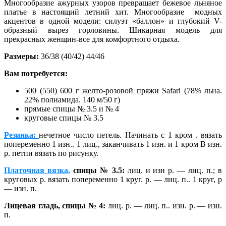
Многообразие ажурных узоров превращает бежевое льняное
платье в настоящий летний хит. Многообразие модных
акцентов в одной модели: силуэт «баллон» и глубокий V-
образный вырез горловины. Шикарная модель для
прекрасных женщин-все для комфортного отдыха.
Размеры:
36/38 (40/42) 44/46
Вам потребуется:
500 (550) 600 г желто-розовой пряжи Safari (78% льна.
22% полиамида. 140 м/50 г)
прямые спицы № 3.5 и № 4
круговые спицы № 3.5
Резинка:
нечетное число петель. Начинать с 1 кром . вязать
попеременно 1 изн.. 1 лиц., заканчивать 1 изн. и 1 кром В изн.
р. петпи вязать по рисунку.
Платочная вязка,
спицы № 3.5:
лиц. и изн р. — лиц. п.; в
круговых р. вязать попеременно 1 круг. р. — лиц. п.. 1 круг, р
— изн. п.
Лицевая гладь, спицы № 4:
лиц. р. — лиц. п.. изн. р. — изн.
п.