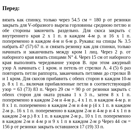
Перед:
вязать как спинку, только через 54.5 см = 180 р от резинки
закрыть для V-образного выреза горловины среднюю петлю и
обе стороны закончить раздельно. Для скоса закрыть с
внутреннего края 2 х 1 п. в каждом 4-м р. и 16 х 1 п.
попеременно в каждом 4-м и 6-м р. Рукава: на спицы № 3.5
набрать 47 (57) 67 п. и связать резинку как для спинки, только
начинать и заканчивать между кром 1 лиц. Через 2 р. от
наборного края вязать спицами N° 4. Через 15 см от наборного
края выполнять чередование узоров В. при этом ажурный
узор А начинать с 1 кром. и петель от стрелки А. 4 (5) 6 раз
повторить петли раппорта, заканчивать петлями до стрелки В
и 1 кром. Для скосов прибавить с обеих сторон в каждом 10-м
р. 8 х 1 п.. включая прибавленные петли в соответствующий
узор = 63 (73) 83 п. Через 29 см = 90 р от резинки закрыть с
обеих сторон для оката рукава 1 х 3 п., затем 8 х 1 п.
попеременно в каждом 2-м и 4-м р., 4 х 1 п. в каждом 4-м р. и
8 х 1 п. попеременно в каждом 2-м и 4-м р (4 х 1 п. в каждом
2-м р.. 16 х 1 п. попеременно в каждом 2-м и 4-м р и 4 х 1 п в
каждом 2-м р.) 8 х 1 п. в каждом 2-м р., 10 х 1 п. попеременно
в каждом 2-м и 4-м р и 9 х 1 п в каждом 2-м р Через 44 см =
156 р от резинки закрыть оставшиеся 17 (19) 33 п.