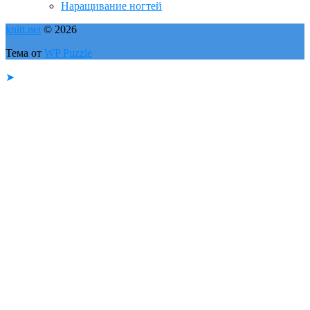
Наращивание ногтей
knitt.net
© 2026
Тема от
WP Puzzle
➤