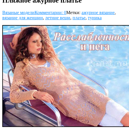
Пляжное ажурное платье
Вязаные модели
Комментарии: 0
Метки:
ажурное вязание
,
вязание для женщин
,
летние вещи
,
платье
,
туника