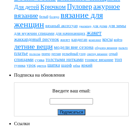
ажурное
Пуловер
Крючком
Для детей
вязание для
вязание
белый
болеро
женщин
вязаный аксессуар
для зимы
для дома
джемпер
жакет
для мужчин спицами
для начинающих
жаккардовый рисунок
косы
кардиган
жилет
комплект
кофта
летние вещи
модели вне сезона
пальто
образец вязания
платье
пончо
реглан
рельефный узор
серый
полоска
свитер вязание
спицами
топ
толстыми нитками
тонкое вязание
сумка
шапка
шарф
яркий
урок
туника
цветок
юбка
Подписка на обновления
Введите ваш email:
Ссылки