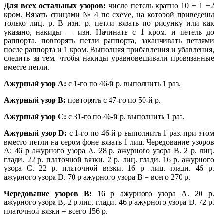
Для всех остальных узоров:
число петель кратно 10 + 1 +2
кром. Вязать спицами № 4 по схеме, на которой приведены
только лиц. р. В изн. р. петли вязать по рисунку или как
указано, накиды — изн. Начинать с 1 кром. и петель до
раппорта, повторять петли раппорта, заканчивать петлями
после раппорта и 1 кром. Выполняя прибавления и убавления,
следить за тем. чтобы накиды уравновешивали провязанные
вместе петли.
Ажурный узор А:
с 1-го по 46-й р. выполнить 1 раз.
Ажурный узор В:
повторять с 47-го по 50-й р.
Ажурный узор С:
с 31-го по 46-й р. выполнить 1 раз.
Ажурный узор D:
с 1-го по 46-й р выполнить 1 раз. при этом
вместо петли на сером фоне вязать 1 лиц. Чередование узоров
А: 46 р ажурного узора А. 28 р. ажурного узора В. 2 р. лиц.
глади. 22 р. платочной вязки. 2 р. лиц. глади. 16 р. ажурного
узора С. 22 р. платочной вязки. 16 р. лиц. глади. 46 р.
ажурного узора D. 70 р ажурного узора В = всего 270 р.
Чередование узоров В:
16 р ажурного узора А. 20 р.
ажурного узора В, 2 р лиц. глади. 46 р ажурного узора D. 72 р.
платочной вязки = всего 156 р.