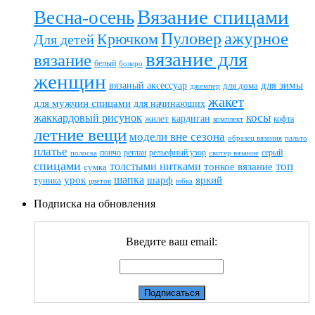
Вязание спицами
Весна-осень
ажурное
Пуловер
Крючком
Для детей
вязание для
вязание
белый
болеро
женщин
вязаный аксессуар
для зимы
для дома
джемпер
жакет
для мужчин спицами
для начинающих
жаккардовый рисунок
косы
кардиган
жилет
комплект
кофта
летние вещи
модели вне сезона
пальто
образец вязания
платье
пончо
реглан
рельефный узор
серый
полоска
свитер вязание
спицами
топ
толстыми нитками
тонкое вязание
сумка
шапка
шарф
яркий
урок
туника
цветок
юбка
Подписка на обновления
Введите ваш email: