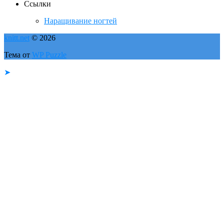
Ссылки
Наращивание ногтей
knitt.net
© 2026
Тема от
WP Puzzle
➤