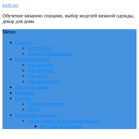
knitt.net
Обучение вязанию спицами, выбор моделей вязаной одежды,
декор для дома
Меню
Главная
Карта сайта
Давайте знакомиться
Вязаные модели
Для женщин
Для мужчин
Для детей
Для животных
Декор для дома
Крючком
Советы
Урок по вязанию
Видео
Вязальные машины
Аксессуары для вязальных машин
Моталки для пряжи