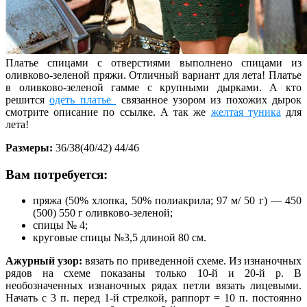
Платье спицами с отверстиями выполнено спицами из
оливково-зеленой пряжи. Отличный вариант для лета! Платье
в оливково-зеленой гамме с крупными дырками. А кто
решится
одеть платье
связанное узором из похожих дырок
смотрите описание по ссылке. А так же
желтая туника
для
лета!
Размеры:
36/38(40/42) 44/46
Вам потребуется:
пряжа (50% хлопка, 50% полиакрила; 97 м/ 50 г) — 450
(500) 550 г оливково-зеленой;
спицы № 4;
круговые спицы №3,5 длиной 80 см.
Ажурный узор:
вязать по приведенной схеме. Из изнаночных
рядов на схеме показаны только 10-й и 20-й р. В
необозначенных изнаночных рядах петли вязать лицевыми.
Начать с 3 п. перед 1-й стрелкой, раппорт = 10 п. постоянно