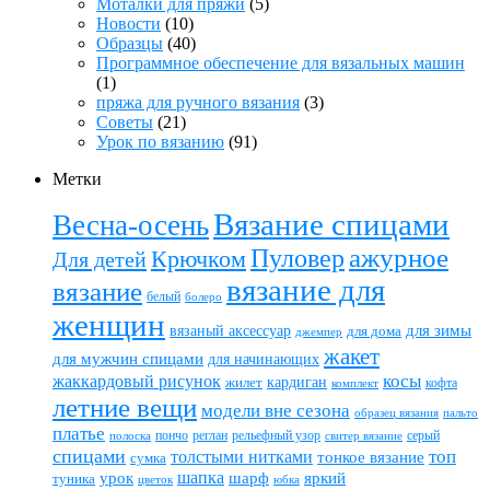
Моталки для пряжи
(5)
Новости
(10)
Образцы
(40)
Программное обеспечение для вязальных машин
(1)
пряжа для ручного вязания
(3)
Советы
(21)
Урок по вязанию
(91)
Метки
Вязание спицами
Весна-осень
ажурное
Пуловер
Крючком
Для детей
вязание для
вязание
белый
болеро
женщин
вязаный аксессуар
для зимы
для дома
джемпер
жакет
для мужчин спицами
для начинающих
жаккардовый рисунок
косы
кардиган
жилет
комплект
кофта
летние вещи
модели вне сезона
пальто
образец вязания
платье
пончо
реглан
рельефный узор
серый
полоска
свитер вязание
спицами
топ
толстыми нитками
тонкое вязание
сумка
шапка
шарф
яркий
урок
туника
цветок
юбка