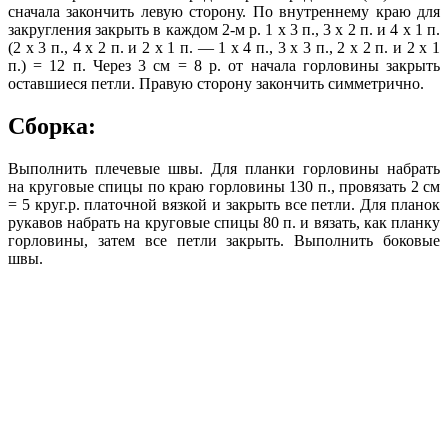
сначала закончить левую сторону. По внутреннему краю для
закругления закрыть в каждом 2-м р. 1 х 3 п., 3 х 2 п. и 4 х 1 п.
(2 х 3 п., 4 х 2 п. и 2 х 1 п. — 1 х 4 п., 3 х 3 п., 2 х 2 п. и 2 х 1
п.) = 12 п. Через 3 см = 8 р. от начала горловины закрыть
оставшиеся петли. Правую сторону закончить симметрично.
Сборка:
Выполнить плечевые швы. Для планки горловины набрать
на круговые спицы по краю горловины 130 п., провязать 2 см
= 5 круг.р. платочной вязкой и закрыть все петли. Для планок
рукавов набрать на круговые спицы 80 п. и вязать, как планку
горловины, затем все петли закрыть. Выполнить боковые
швы.