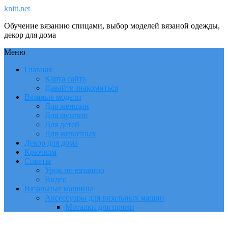
knitt.net
Обучение вязанию спицами, выбор моделей вязаной одежды,
декор для дома
Меню
Главная
Карта сайта
Давайте знакомиться
Вязаные модели
Для женщин
Для мужчин
Для детей
Для животных
Декор для дома
Крючком
Советы
Урок по вязанию
Видео
Вязальные машины
Аксессуары для вязальных машин
Моталки для пряжи