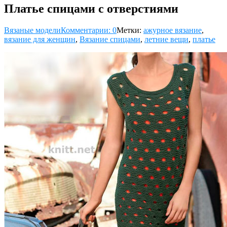
Платье спицами с отверстиями
Вязаные модели
Комментарии: 0
Метки:
ажурное вязание
,
вязание для женщин
,
Вязание спицами
,
летние вещи
,
платье