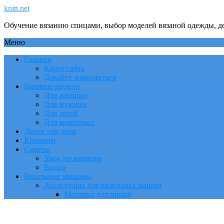
knitt.net
Обучение вязанию спицами, выбор моделей вязаной одежды, де
Меню
Главная
Карта сайта
Давайте знакомиться
Вязаные модели
Для женщин
Для мужчин
Для детей
Для животных
Декор для дома
Крючком
Советы
Урок по вязанию
Видео
Вязальные машины
Аксессуары для вязальных машин
Моталки для пряжи