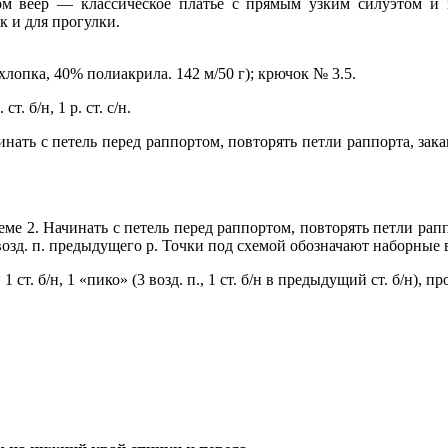
ом веер — классическое платье с прямым узким силуэтом и
к и для прогулки.
хлопка, 40% полиакрила. 142 м/50 г); крючок № 3.5.
. б/н, 1 р. ст. с/н.
инать с петель перед раппортом, повторять петли раппорта, закан
еме 2. Начинать с петель перед раппортом, повторять петли рапп
 за возд. п. предыдущего р. Точки под схемой обозначают наборные 
* 1 ст. б/н, 1 «пико» (3 возд. п., 1 ст. б/н в предыдущий ст. б/н), пр