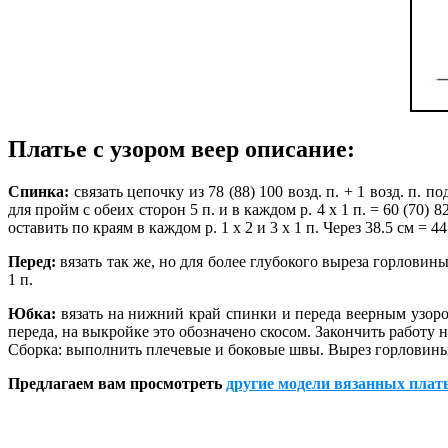
Платье с узором веер описание:
Спинка:
связать цепочку из 78 (88) 100 возд. п. + 1 возд. п. п
для пройм с обеих сторон 5 п. и в каждом р. 4 х 1 п. = 60 (70) 
оставить по краям в каждом р. 1 х 2 и 3 х 1 п. Через 38.5 см = 4
Перед:
вязать так же, но для более глубокого выреза горловины 
1 п.
Юбка:
вязать на нижний край спинки и переда веерным узором
переда, на выкройке это обозначено скосом. Закончить работу н
Сборка: выполнить плечевые и боковые швы. Вырез горловины
Предлагаем вам просмотреть
другие модели вязанных плат