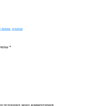
е вещи
,
платье
ечены
*
я последующих моих комментариев