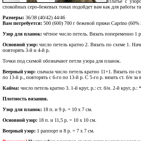
Платье с узор
спокойных серо-бежевых тонах подойдет вам как для работы та
Размеры:
36/38 (40/42) 44/46
Вам потребуется:
500 (600) 700 г бежевой пряжи Caprino (60% 
Узор для планок:
чётное число петель. Вязать попеременно 1 р. ст
Основной узор:
число петель кратно 2. Вязать по схеме 1. Нач
повторять 3-й и 4-й р.
Точки под схемой обозначают петли узора для планок.
Веерный узор:
сначала число петель кратно 11+1. Вязать по сх
по 13-й р., повторять с 6-го по 13-й р. С 5-го р. вязать ст. б/н
Кайма:
число петель кратно 3. 1-й круг, р.: ст. б/н. 2-й круг, р.: 
Плотность вязания.
Узор для планок:
18 п. и 9 р. = 10 х 7 см.
Основной узор:
18 п. и 11,5 р. = 10 х 10 см.
Веерный узор:
1 раппорт и 8 р. = 7 х 7 см.