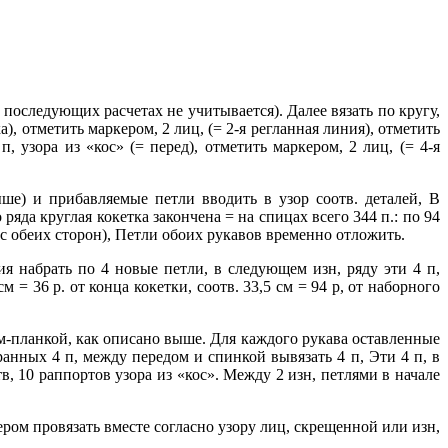
 последующих расчетах не учитывается). Далее вязать по кругу,
), отметить маркером, 2 лиц, (= 2-я регланная линия), отметить
п, узора из «кос» (= перед), отметить маркером, 2 лиц, (= 4-я
е) и прибавляемые петли вводить в узор соотв. деталей, В
о ряда круглая кокетка закончена = на спицах всего 344 п.: по 94
и с обеих сторон), Петли обоих рукавов временно отложить.
я набрать по 4 новые петли, в следующем изн, ряду эти 4 п,
 = 36 р. от конца кокетки, соотв. 33,5 см = 94 р, от наборного
м-планкой, как описано выше. Для каждого рукава оставленные
ранных 4 п, между передом и спинкой вывязать 4 п, Эти 4 п, в
, 10 раппортов узора из «кос». Между 2 изн, петлями в начале
кером провязать вместе согласно узору лиц, скрещенной или изн,