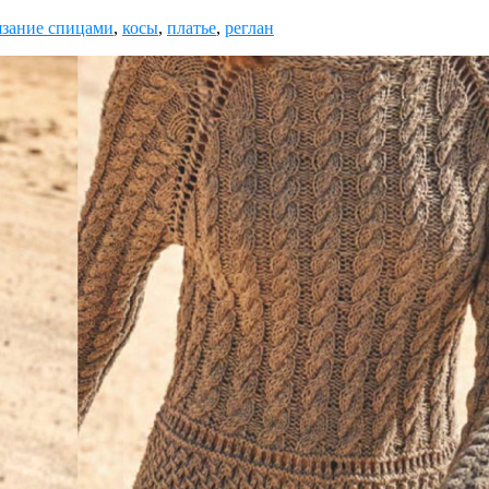
зание спицами
,
косы
,
платье
,
реглан