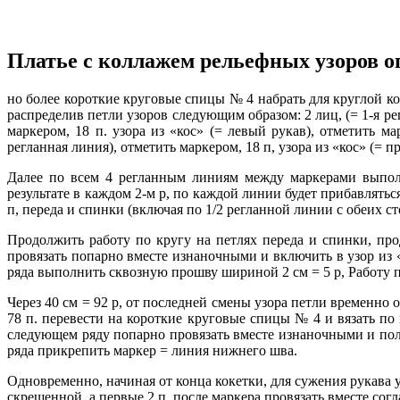
Платье с коллажем рельефных узоров о
но более короткие круговые спицы № 4 набрать для круглой кок
распределив петли узоров следующим образом: 2 лиц, (= 1-я рег
маркером, 18 п. узора из «кос» (= левый рукав), отметить мар
регланная линия), отметить маркером, 18 п, узора из «кос» (= 
Далее по всем 4 регланным линиям между маркерами выполн
результате в каждом 2-м р, по каждой линии будет прибавляться п
п, переда и спинки (включая по 1/2 регланной линии с обеих с
Продолжить работу по кругу на петлях переда и спинки, про
провязать попарно вместе изнаночными и включить в узор из «ко
ряда выполнить сквозную прошву шириной 2 см = 5 р, Работу
Через 40 см = 92 р, от последней смены узора петли временн
78 п. перевести на короткие круговые спицы № 4 и вязать по 
следующем ряду попарно провязать вместе изнаночными и получ
ряда прикрепить маркер = линия нижнего шва.
Одновременно, начиная от конца кокетки, для сужения рукава уб
скрещенной, а первые 2 п, после маркера провязать вместе сог