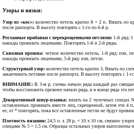
Узоры и вязки:
Узор из «кос»:
количество петель кратно 8 + 2 п. Вязать по 
после раппорта. В высоту повторять с 1-го по 6-й р.
Регланные прибавки с перекрещенными петлями:
1-й ряд: 1
накиды провязать лицевыми. Повторять 1-й и 2-й ряды.
Сквозная прошва:
четное количество петель, 1-й ряд: изн, пе
накиды провязать лицевыми, 5-й ряд: изн, петли.
Структурный узор:
количество петель кратно 3, Вязать по сх
заканчивать петлями после раппорта. В высоту повторять с 1-го
ВНИМАНИЕ:
В 3-м р, схемы начало ряда каждый раз смещает
чтобы восстановить прежнее начало ряда, и в конце ряда эта пе
Декоративный шнур-планка:
вязать на 2 чулочных спицах №
оставленных провязать вместе лиц, скрещенной, затем эти 4 
ее, от * повторять, пока все оставленные петли не будут пров
Плотность вязания:
24,5 п. х 28 р, = 10 х 10 см, связано узор
спицами № 5 = 1,5 см. Образцы остальных узоров выполнены н