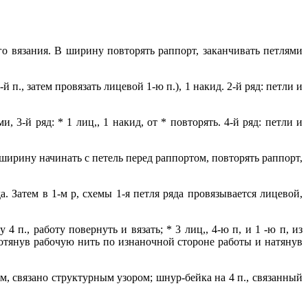
го вязания. В ширину повторять раппорт, заканчивать петлями
-й п., затем провязать лицевой 1-ю п.), 1 накид. 2-й ряд: петли и
, 3-й ряд: * 1 лиц,, 1 накид, от * повторять. 4-й ряд: петли и
 ширину начинать с петель перед раппортом, повторять раппорт,
. Затем в 1-м р, схемы 1-я петля ряда провязывается лицевой,
 п., работу повернуть и вязать; * 3 лиц,, 4-ю п, и 1 -ю п, из
ротянув рабочую нить по изнаночной стороне работы и натянув
0 см, связано структурным узором; шнур-бейка на 4 п., связанный