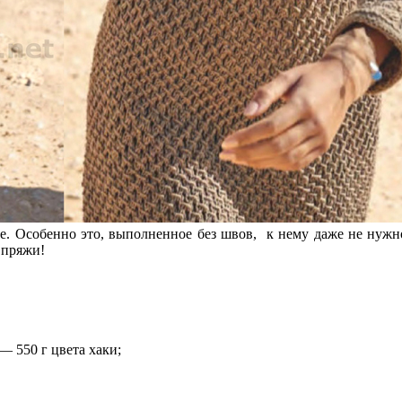
бе. Особенно это, выполненное без швов, к нему даже не нуж
 пряжи!
— 550 г цвета хаки;