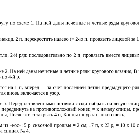
кругу по схеме 1. На ней даны нечетные и четные ряды кругово
 накид, 2 п, перекрестить налево (= 2-ю п, провязать лицевой за 1
тли, 2-й ряд: последовательно по 2 п, провязать вместе лицевыми
еме 2. На ней даны нечетные и четные ряды кругового вязания, В
 по 4-й р.
ся на 1 п, вперед — за счет последней петли предыдущего ряда
тля вновь включается в узор.
 5. Перед оставленными петлями сзади набрать на левую спицу 4
п, передвинуть на противоположный конец = к началу спицы, п
язаны, После этого закрыть 4 п, Концы шнура-планки сшить,
ом из «кос»: 5 р. сквозной прошвы = 2 см; 17 п, х 23 р, = 10 х 1
а спицах № 4,