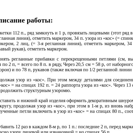
писание работы:
етки 112 п., ряд замкнуть и 1 р, провязать лицевыми (этот ряд в
ланная линия), отметить маркером, 34 п. узора из «кос» (= спинка
кером, 2 лиц, (= 3-я регланная линия), отметить маркером, 34 
правый рукав), отметить маркером.
ять регланные прибавки с перекрещенными петлями (см, выш
о 2 п, = всего по 8 п. в ряду, Через 20,5 см = 58 р, от наборног
торон) и по 78 п, рукавов (также включая по 1/2 регланной лини
должая узор из «кос». При этом между деталями для соединени
с» = на спицах 192 п. = 24 раппорта узора из «кос». Через 13 см
 продолжить структурным узоромю.
о оставить и нижний край изделия оформить декоративным шнуро
кругу, продолжая узор из «кос», при этом в 1-м р, из вновь наб
енные петли включить в узор из «кос» = на спицах 80 п., соотв
авить 12 раз в каждом 8-м р, по 1 п.: последние 2 п, перед мар
ласно узору лицевой или изнаночной = но спицах 56 п.