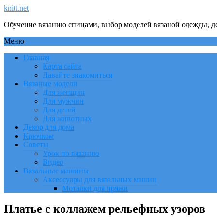
knitt.net
Обучение вязанию спицами, выбор моделей вязаной одежды, де
Меню
Главная
Карта сайта
Давайте знакомиться
Вязаные модели
Для женщин
Для мужчин
Для детей
Для животных
Декор для дома
Крючком
Советы
Урок по вязанию
Видео
Вязальные машины
Аксессуары для вязальных машин
Моталки для пряжи
Платье с коллажем рельефных узоров