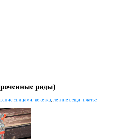
ороченные ряды)
зание спицами
,
кокетка
,
летние вещи
,
платье