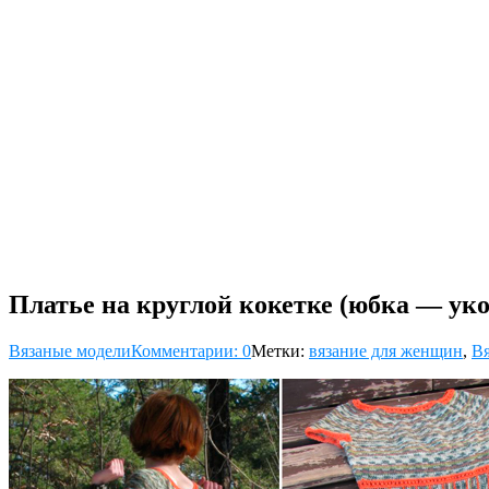
Платье на круглой кокетке (юбка — ук
Вязаные модели
Комментарии: 0
Метки:
вязание для женщин
,
Вя