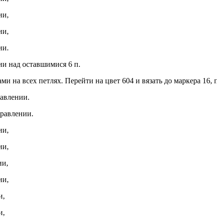
ии,
ии,
ии.
нии над оставшимися 6 п.
и на всех петлях. Перейти на цвет 604 и вязать до маркера 16, 
равлении.
правлении.
ии,
ии,
ии,
ии,
и,
и,