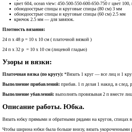
цвет 604, ocean view: 450-500-550-600-650-750 г цвет 100,
обоюдоострые спицы и круговые спицы (80 см) 3 мм
обоюдоострые спицы и круговые спицы (60 см) 2.5 мм
крючок 2.5 мм — для завязок.
Плотность вязания:
24 п x 48 p = 10 x 10 см ( платочной вязкой )
24 п х 32 р = 10 х 10 см (лицевой гладью)
Узоры и вязки:
Платочная вязка (по кругу):
*Вязать 1 круг — все лиц и 1 кру
Выполнение прибавлений:
прибав. 1 п делая 1 накид, в след, 
Выполнение убавлений:
выполнять провязывая 2 п вместе ли
Описание работы. Юбка.
Вязать юбку прямыми и обратными рядами на кругов, спицах 
Чтобы ширина юбки была больше внизу, вязать укороченными ря