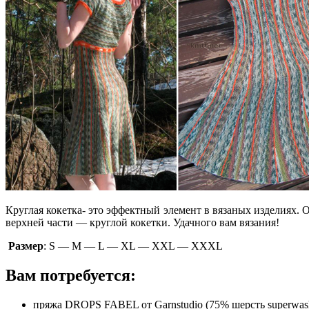
Круглая кокетка- это эффектный элемент в вязаных изделиях.
О
верхней части — круглой кокетки. Удачного вам вязания!
Размер
: S — М — L — XL — XXL — XXXL
Вам потребуется:
пряжа DROPS FABEL от Garnstudio (75% шерсть superwash