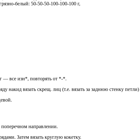
 грязно-белый: 50-50-50-100-100-100 г,
г — все изн*, повторять от *-*.
ряду накид вязать скрещ. лиц (т.е. вязать за заднюю стенку петли
цевой.
в поперечном направлении.
дами. Затем вязать круглую кокетку.