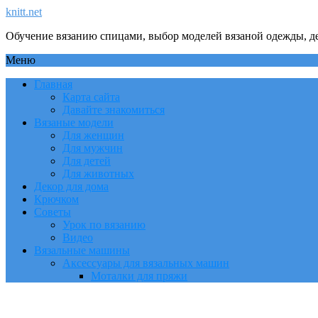
knitt.net
Обучение вязанию спицами, выбор моделей вязаной одежды, де
Меню
Главная
Карта сайта
Давайте знакомиться
Вязаные модели
Для женщин
Для мужчин
Для детей
Для животных
Декор для дома
Крючком
Советы
Урок по вязанию
Видео
Вязальные машины
Аксессуары для вязальных машин
Моталки для пряжи