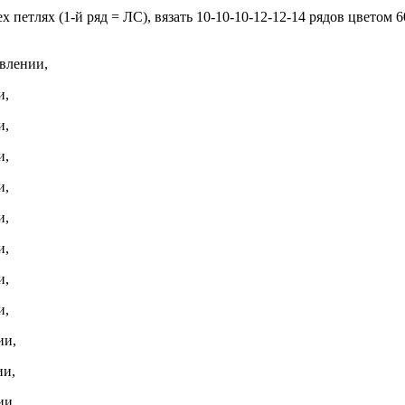
х петлях (1-й ряд = ЛС), вязать 10-10-10-12-12-14 рядов цветом 
авлении,
и,
и,
и,
и,
и,
и,
и,
и,
ии,
ии,
ии,