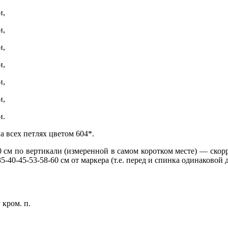
и,
и,
и,
и,
и,
и,
и.
а всех петлях цветом 604*.
0 см по вертикали (измеренной в самом коротком месте) — скорр
5-40-45-53-58-60 см от маркера (т.е. перед и спинка одинаковой 
кром. п.