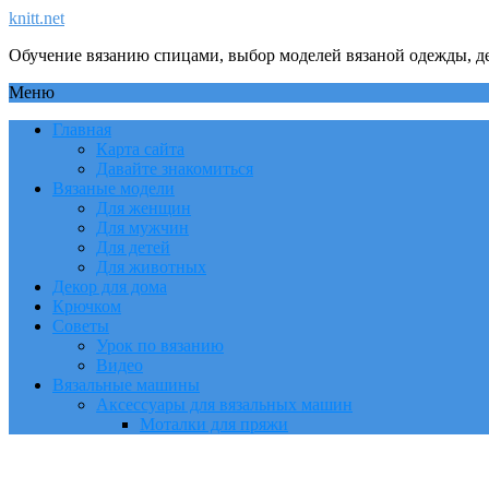
knitt.net
Обучение вязанию спицами, выбор моделей вязаной одежды, де
Меню
Главная
Карта сайта
Давайте знакомиться
Вязаные модели
Для женщин
Для мужчин
Для детей
Для животных
Декор для дома
Крючком
Советы
Урок по вязанию
Видео
Вязальные машины
Аксессуары для вязальных машин
Моталки для пряжи