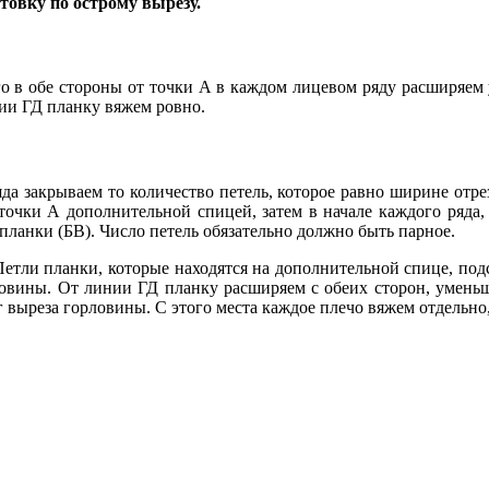
товку по острому вырезу.
о в обе стороны от точки А в каждом лицевом ряду расширяем 
нии ГД планку вяжем ровно.
да закрываем то количество петель, которое равно ширине отр
 точки А дополнительной спицей, затем в начале каждого ряда,
 планки (БВ). Число петель обязательно должно быть парное.
етли планки, которые находятся на дополнительной спице, подс
ловины. От линии ГД планку расширяем с обеих сторон, умень
выреза горловины. С этого места каждое плечо вяжем отдельно,