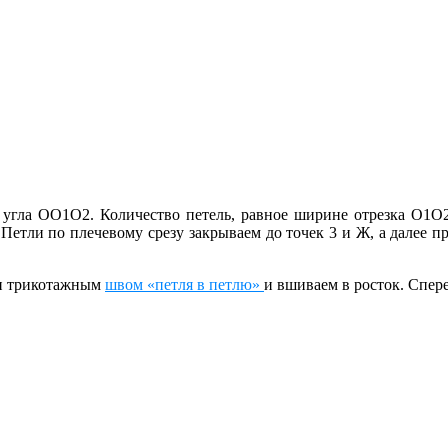
я угла ОО1О2. Количество петель, равное ширине отрезка О1О
 Петли по плечевому срезу закрываем до точек 3 и Ж, а далее 
ки трикотажным
швом «петля в петлю»
и вшиваем в росток. Спер