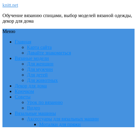
knitt.net
Обучение вязанию спицами, выбор моделей вязаной одежды,
декор для дома
Меню
Главная
Карта сайта
Давайте знакомиться
Вязаные модели
Для женщин
Для мужчин
Для детей
Для животных
Декор для дома
Крючком
Советы
Урок по вязанию
Видео
Вязальные машины
Аксессуары для вязальных машин
Моталки для пряжи