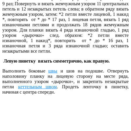
9 раз;
Повернуть и вязать жемчужным узором 11 центральных
петель и 12 незакрытых петель слева; в обратном ряду вязать
жемчужным узором, затем: *2 петли вместе лицевой, 1 накид
*, повторять от * до * 17 раз, 1 лицевая петля, вязать 1 ряд
изнаночными петлями и продолжать 18 рядов жемчужным
узором. Для планки вязать 4 ряда изнаночной гладью, 1 ряд
узором «дырочки» след. образом: *2 петли вместе
изнаночной, 1 накид*, повторить от * до * 16 раз, 1
изнаночная петля и 3 ряда изнаночной гладью; оставить
незакрытыми все петли.
Левую пинетку вязать симметрично, как правую.
Выполнить боковые
швы
и шов на подошве. Отвернуть
наполовину планку на лицевую сторону на месте ряда,
выполненного узором «дырочки», и закрепить незакрытые
петли
кеттельным швом
. Продеть ленточку в пинетку,
начиная с центра спереди.