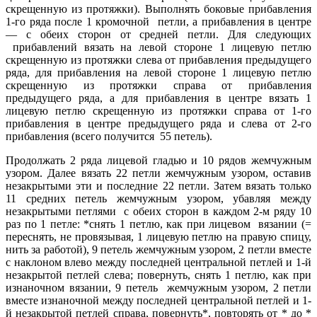
скрещенную из протяжки). Выполнять боковые прибавления
1-го ряда после 1 кромочной петли, а прибавления в центре
— с обеих сторон от средней петли. Для следующих
прибавлений вязать на левой стороне 1 лицевую петлю
скрещенную из протяжки слева от прибавления предыдущего
ряда, для прибавления на левой стороне 1 лицевую петлю
скрещенную из протяжки справа от прибавления
предыдущего ряда, а для прибавления в центре вязать 1
лицевую петлю скрещенную из протяжки справа от 1-го
прибавления в центре предыдущего ряда и слева от 2-го
прибавления (всего получится 55 петель).
Продолжать 2 ряда лицевой гладью и 10 рядов жемчужным
узором. Далее вязать 22 петли жемчужным узором, оставив
незакрытыми эти и последние 22 петли.
Затем вязать только
11 средних петель жемчужным узором, убавляя между
незакрытыми петлями с обеих сторон в каждом 2-м ряду 10
раз по 1 петле: *снять 1 петлю, как при лицевом вязании (=
переснять, не провязывая, 1 лицевую петлю на правую спицу,
нить за работой), 9 петель жемчужным узором, 2 петли вместе
с наклоном влево между последней центральной петлей и 1-й
незакрытой петлей слева; повернуть, снять 1 петлю, как при
изнаночном вязании, 9 петель жемчужным узором, 2 петли
вместе изнаночной между последней центральной петлей и 1-
й незакрытой петлей справа, повернуть*, повторять от * до *