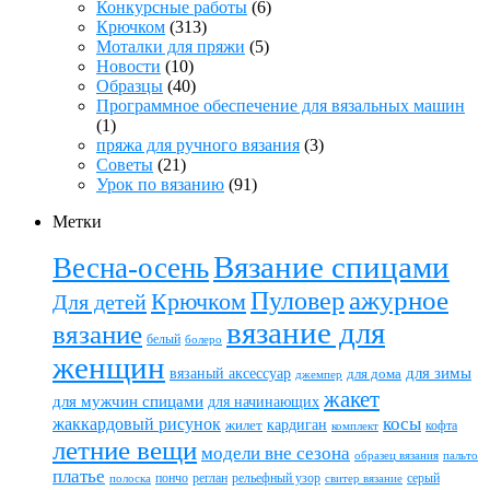
Конкурсные работы
(6)
Крючком
(313)
Моталки для пряжи
(5)
Новости
(10)
Образцы
(40)
Программное обеспечение для вязальных машин
(1)
пряжа для ручного вязания
(3)
Советы
(21)
Урок по вязанию
(91)
Метки
Вязание спицами
Весна-осень
ажурное
Пуловер
Крючком
Для детей
вязание для
вязание
белый
болеро
женщин
вязаный аксессуар
для зимы
для дома
джемпер
жакет
для мужчин спицами
для начинающих
жаккардовый рисунок
косы
кардиган
жилет
комплект
кофта
летние вещи
модели вне сезона
пальто
образец вязания
платье
пончо
реглан
рельефный узор
серый
полоска
свитер вязание