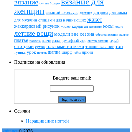
вязание для
вязание
белый
болеро
женщин
вязаный аксессуар
для зимы
для дома
джемпер
жакет
для мужчин спицами
для начинающих
жаккардовый рисунок
косы
кардиган
жилет
комплект
кофта
летние вещи
модели вне сезона
пальто
образец вязания
платье
пончо
реглан
рельефный узор
серый
полоска
свитер вязание
спицами
топ
толстыми нитками
тонкое вязание
сумка
шапка
шарф
яркий
урок
туника
цветок
юбка
Подписка на обновления
Введите ваш email:
Ссылки
Наращивание ногтей
knitt.net
© 2026