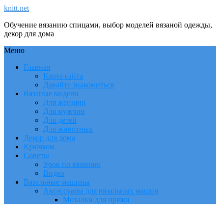
knitt.net
Обучение вязанию спицами, выбор моделей вязаной одежды,
декор для дома
Меню
Главная
Карта сайта
Давайте знакомиться
Вязаные модели
Для женщин
Для мужчин
Для детей
Для животных
Декор для дома
Крючком
Советы
Урок по вязанию
Видео
Вязальные машины
Аксессуары для вязальных машин
Моталки для пряжи