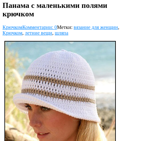
Панама с маленькими полями
крючком
Крючком
Комментарии: 0
Метки:
вязание для женщин
,
Крючком
,
летние вещи
,
шляпа