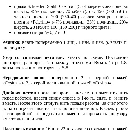
пряжа Schoeller+Stahl -Cosima» (55% мериносовая овечья
шерсть, 45% полиакрил, 70 м/50 г): ок. 450 (500-550) г
черного цвета и 300 (350-400) серого мелированного
цвета и «Pelerino» (47% полиакрил, 33% полиамид, 20%
шерсть, 28 м/50г); 100 (150-200) г черного цвета;
прямые спицы № 6, 7 и 10.
Резинка:
вязать попеременно 1 лиц., 1 изн. В изн. р. вязать п.
по рисунку.
Узор со снятыми петлями:
вязать по схеме. Постоянно
повторять раппорт = 5 п. между стрелками. Вязать 1х р. 1-8,
затем постоянно повторять р. 5-8.
Чередование полос:
попеременно 2 р. черной пряжей
«Cosima» и 2 р. серой мелированной пряжей «Cosima».
Двойная петля:
после поворота в начале р. поместить нить
перед работой, ввести спицу справа в 1-ю п., снять п. и нить
вместе. После этого стянуть нить позади работы. За счет этого
п. на спице стягивается и становится двойной. В след. р. обе
части двойной п. подхватить вместе и провязать по узору
вместе лиц. или изн.
Плотность вязания:
16 п. и 22 р. узора со снятыми п. пряжей