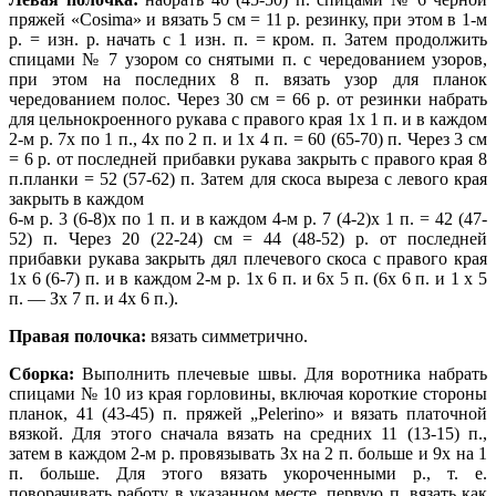
пряжей «Cosima» и вязать 5 см = 11 р. резинку, при этом в 1-м
р. = изн. р. начать с 1 изн. п. = кром. п. Затем продолжить
спицами № 7 узором со снятыми п. с чередованием узоров,
при этом на последних 8 п. вязать узор для планок
чередованием полос. Через 30 см = 66 р. от резинки набрать
для цельнокроенного рукава с правого края 1x 1 п. и в каждом
2-м р. 7х по 1 п., 4х по 2 п. и 1х 4 п. = 60 (65-70) п. Через 3 см
= 6 р. от последней прибавки рукава закрыть с правого края 8
п.планки = 52 (57-62) п. Затем для скоса выреза с левого края
закрыть в каждом
6-м р. 3 (6-8)х по 1 п. и в каждом 4-м р. 7 (4-2)х 1 п. = 42 (47-
52) п. Через 20 (22-24) см = 44 (48-52) р. от последней
прибавки рукава закрыть дял плечевого скоса с правого края
1х 6 (6-7) п. и в каждом 2-м р. 1х 6 п. и 6х 5 п. (6х 6 п. и 1 х 5
п. — Зх 7 п. и 4х 6 п.).
Правая полочка:
вязать симметрично.
Сборка:
Выполнить плечевые швы. Для воротника набрать
спицами № 10 из края горловины, включая короткие стороны
планок, 41 (43-45) п. пряжей „Pelerino» и вязать платочной
вязкой. Для этого сначала вязать на средних 11 (13-15) п.,
затем в каждом 2-м р. провязывать Зх на 2 п. больше и 9х на 1
п. больше. Для этого вязать укороченными р., т. е.
поворачивать работу в указанном месте, первую п. вязать как