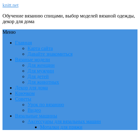
knitt.net
Обучение вязанию спицами, выбор моделей вязаной одежды,
декор для дома
Меню
Главная
Карта сайта
Давайте знакомиться
Вязаные модели
Для женщин
Для мужчин
Для детей
Для животных
Декор для дома
Крючком
Советы
Урок по вязанию
Видео
Вязальные машины
Аксессуары для вязальных машин
Моталки для пряжи