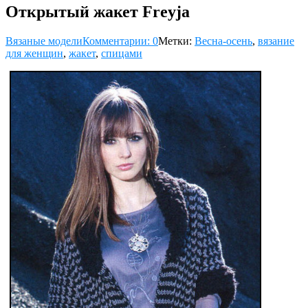
Открытый жакет Freyja
Вязаные модели
Комментарии: 0
Метки:
Весна-осень
,
вязание
для женщин
,
жакет
,
спицами