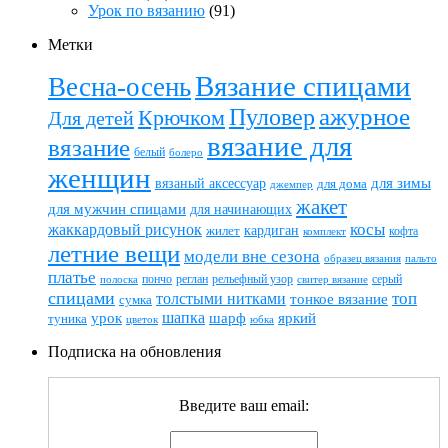
Урок по вязанию
(91)
Метки
Вязание спицами
Весна-осень
ажурное
Пуловер
Крючком
Для детей
вязание для
вязание
белый
болеро
женщин
вязаный аксессуар
для зимы
для дома
джемпер
жакет
для мужчин спицами
для начинающих
жаккардовый рисунок
косы
кардиган
жилет
комплект
кофта
летние вещи
модели вне сезона
пальто
образец вязания
платье
пончо
реглан
рельефный узор
серый
полоска
свитер вязание
спицами
топ
толстыми нитками
тонкое вязание
сумка
шапка
шарф
яркий
урок
туника
цветок
юбка
Подписка на обновления
Введите ваш email: