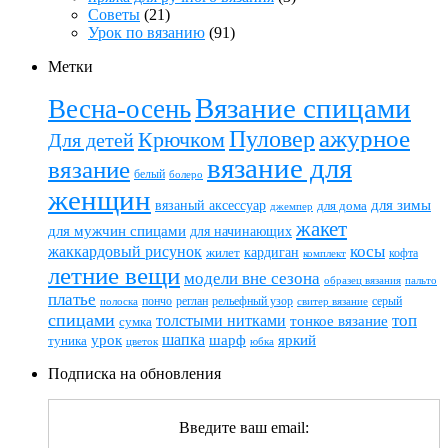
Советы
(21)
Урок по вязанию
(91)
Метки
Вязание спицами
Весна-осень
ажурное
Пуловер
Крючком
Для детей
вязание для
вязание
белый
болеро
женщин
вязаный аксессуар
для зимы
для дома
джемпер
жакет
для мужчин спицами
для начинающих
жаккардовый рисунок
косы
кардиган
жилет
комплект
кофта
летние вещи
модели вне сезона
пальто
образец вязания
платье
пончо
реглан
рельефный узор
серый
полоска
свитер вязание
спицами
топ
толстыми нитками
тонкое вязание
сумка
шапка
шарф
яркий
урок
туника
цветок
юбка
Подписка на обновления
Введите ваш email: