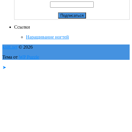
Ссылки
Наращивание ногтей
knitt.net
© 2026
Тема от
WP Puzzle
➤