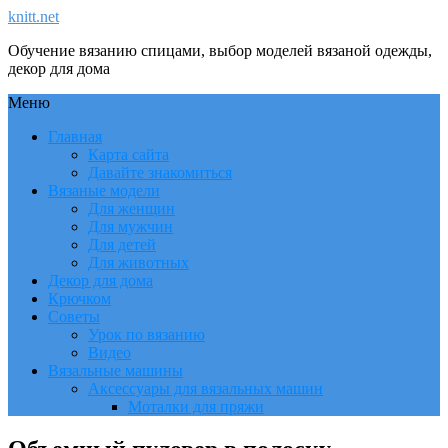
knitt.net
Обучение вязанию спицами, выбор моделей вязаной одежды,
декор для дома
Меню
Главная
Карта сайта
Давайте знакомиться
Вязаные модели
Для женщин
Для мужчин
Для детей
Для животных
Декор для дома
Крючком
Советы
Урок по вязанию
Видео
Вязальные машины
Аксессуары для вязальных машин
Моталки для пряжи