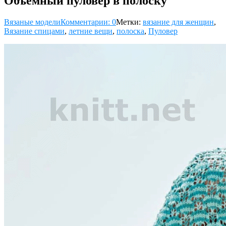
Объемный пуловер в полоску
Вязаные модели
Комментарии: 0
Метки:
вязание для женщин
,
Вязание спицами
,
летние вещи
,
полоска
,
Пуловер