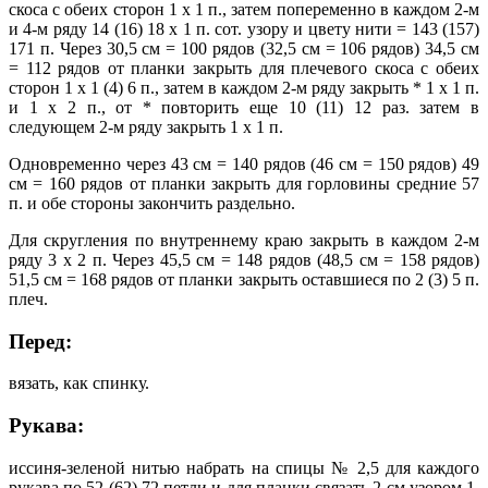
скоса с обеих сторон 1 х 1 п., затем попеременно в каждом 2-м
и 4-м ряду 14 (16) 18 х 1 п. сот. узору и цвету нити = 143 (157)
171 п. Через 30,5 см = 100 рядов (32,5 см = 106 рядов) 34,5 см
= 112 рядов от планки закрыть для плечевого скоса с обеих
сторон 1 х 1 (4) 6 п., затем в каждом 2-м ряду закрыть * 1 х 1 п.
и 1 х 2 п., от * повторить еще 10 (11) 12 раз. затем в
следующем 2-м ряду закрыть 1 х 1 п.
Одновременно через 43 см = 140 рядов (46 см = 150 рядов) 49
см = 160 рядов от планки закрыть для горловины средние 57
п. и обе стороны закончить раздельно.
Для скругления по внутреннему краю закрыть в каждом 2-м
ряду 3 х 2 п. Через 45,5 см = 148 рядов (48,5 см = 158 рядов)
51,5 см = 168 рядов от планки закрыть оставшиеся по 2 (3) 5 п.
плеч.
Перед:
вязать, как спинку.
Рукава:
иссиня-зеленой нитью набрать на спицы № 2,5 для каждого
рукава по 52 (62) 72 петли и для планки связать 2 см узором 1.