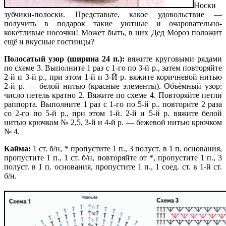
Носки
зубчики-полоски. Представьте, какое удовольствие —
получить в подарок такие уютные и очаровательно-
кокетливые носочки! Может быть, в них Дед Мороз положит
ещё и вкусные гостинцы?
Полосатый узор (ширина 24 п.):
вяжите круговыми рядами
по схеме 3. Выполните 1 раз с 1-го по 3-й р., затем повторяйте
2-й и 3-й р., при этом 1-й и 3-Й р. вяжите коричневой нитью
2-й р. — белой нитью (красные элементы). Объёмный узор:
число петель кратно 2. Вяжите по схеме 4. Повторяйте петли
раппорта. Выполните 1 раз с 1-го по 5-й р.. повторите 2 раза
со 2-го по 5-й р., при этом 1-й. 2-й и 5-й р. вяжите белой
нитью крючком № 2,5, 3-й и 4-й р. — бежевой нитью крючком
№ 4.
Кайма:
1 ст. б/н, * пропустите 1 п., 3 полуст. в 1 п. основания,
пропустите 1 п., 1 ст. б/н, повторяйте от *, пропустите 1 п., 3
полуст. в 1 п. основания, пропустите 1 п., 1 соед. ст. в 1-й ст.
б/н.