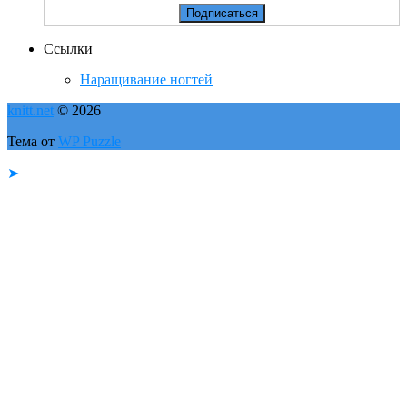
Ссылки
Наращивание ногтей
knitt.net
© 2026
Тема от
WP Puzzle
➤