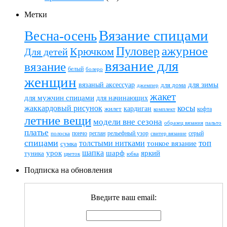
Метки
Вязание спицами
Весна-осень
ажурное
Пуловер
Крючком
Для детей
вязание для
вязание
белый
болеро
женщин
вязаный аксессуар
для зимы
для дома
джемпер
жакет
для мужчин спицами
для начинающих
жаккардовый рисунок
косы
кардиган
жилет
комплект
кофта
летние вещи
модели вне сезона
пальто
образец вязания
платье
пончо
реглан
рельефный узор
серый
полоска
свитер вязание
спицами
топ
толстыми нитками
тонкое вязание
сумка
шапка
шарф
яркий
урок
туника
цветок
юбка
Подписка на обновления
Введите ваш email: