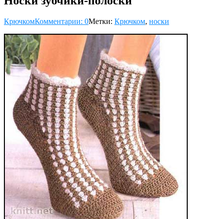
Носки зубчики-полоски
Крючком
Комментарии: 0
Метки:
Крючком
,
носки