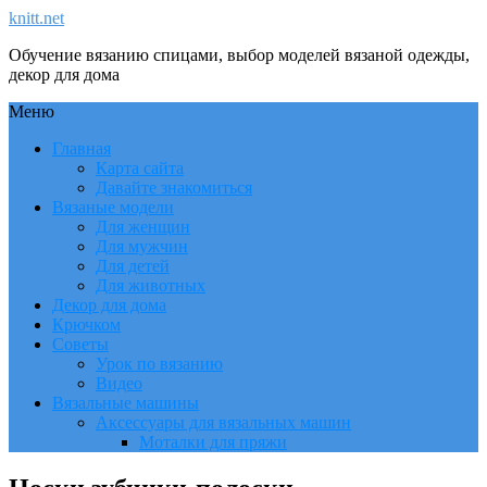
knitt.net
Обучение вязанию спицами, выбор моделей вязаной одежды,
декор для дома
Меню
Главная
Карта сайта
Давайте знакомиться
Вязаные модели
Для женщин
Для мужчин
Для детей
Для животных
Декор для дома
Крючком
Советы
Урок по вязанию
Видео
Вязальные машины
Аксессуары для вязальных машин
Моталки для пряжи