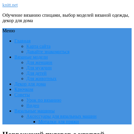
knitt.net
Обучение вязанию спицами, выбор моделей вязаной одежды,
декор для дома
Меню
Главная
Карта сайта
Давайте знакомиться
Вязаные модели
Для женщин
Для мужчин
Для детей
Для животных
Декор для дома
Крючком
Советы
Урок по вязанию
Видео
Вязальные машины
Аксессуары для вязальных машин
Моталки для пряжи