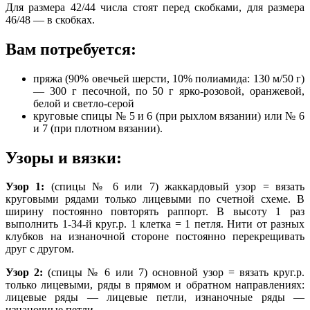
Для размера 42/44 числа стоят перед скобками, для размера
46/48 — в скобках.
Вам потребуется:
пряжа (90% овечьей шерсти, 10% полиамида: 130 м/50 г)
— 300 г песочной, по 50 г ярко-розовой, оранжевой,
белой и светло-серой
круговые спицы № 5 и 6 (при рыхлом вязании) или № 6
и 7 (при плотном вязании).
Узоры и вязки:
Узор 1:
(спицы № 6 или 7) жаккардовый узор = вязать
круговыми рядами только лицевыми по счетной схеме. В
ширину постоянно повторять раппорт. В высоту 1 раз
выполнить 1-34-й круг.р. 1 клетка = 1 петля. Нити от разных
клубков на изнаночной стороне постоянно перекрещивать
друг с другом.
Узор 2:
(спицы № 6 или 7) основной узор = вязать круг.р.
только лицевыми, ряды в прямом и обратном направлениях:
лицевые ряды — лицевые петли, изнаночные ряды —
изнаночные петли.