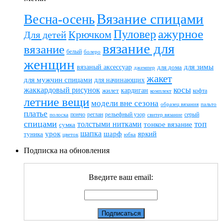
Вязание спицами
Весна-осень
ажурное
Пуловер
Крючком
Для детей
вязание для
вязание
белый
болеро
женщин
вязаный аксессуар
для зимы
для дома
джемпер
жакет
для мужчин спицами
для начинающих
жаккардовый рисунок
косы
кардиган
жилет
комплект
кофта
летние вещи
модели вне сезона
пальто
образец вязания
платье
пончо
реглан
рельефный узор
серый
полоска
свитер вязание
спицами
топ
толстыми нитками
тонкое вязание
сумка
шапка
шарф
яркий
урок
туника
цветок
юбка
Подписка на обновления
Введите ваш email: