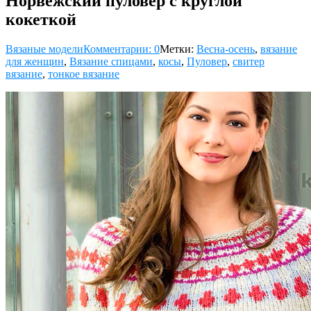
Норвежский пуловер с круглой
кокеткой
Вязаные модели
Комментарии: 0
Метки:
Весна-осень
,
вязание
для женщин
,
Вязание спицами
,
косы
,
Пуловер
,
свитер
вязание
,
тонкое вязание