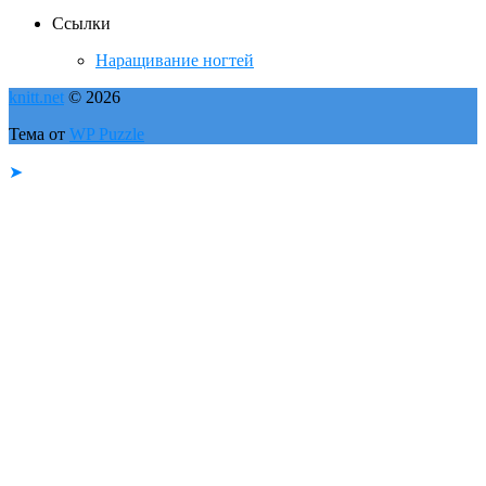
Ссылки
Наращивание ногтей
knitt.net
© 2026
Тема от
WP Puzzle
➤