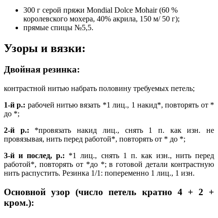
300 г серой пряжи Mondial Dolce Mohair (60 %
королевского мохера, 40% акрила, 150 м/ 50 г);
прямые спицы №5,5.
Узоры и вязки:
Двойная резинка:
контрастной нитью на­брать половину требуемых петель;
1-й р.:
рабочей нитью вязать *1 лиц., 1 накид*, повторять от *
до *;
2-й р.:
*провязать накид лиц., снять 1 п. как изн. не
провязывая, нить перед работой*, повторять от * до *;
3-й и послед, р.:
*1 лиц., снять 1 п. как изн., нить перед
работой*, повторять от *до *; в готовой детали контрастную
нить распустить. Резинка 1/1: попеременно 1 лиц., 1 изн.
Основной узор (число петель кратно 4 + 2 +
кром.):