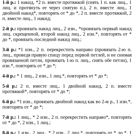
1-й р.:
1 накид, *2 п. вместе протяжкой (снять 1 п. как лиц., 1
лиц. и протянуть ее через снятую п.), 2 п. вместе лиц., 1
двойной накид*, повторять от * до *, 2 п. вместе протяжкой, 2
п. вместе лиц., 1 накид;
2-й р.:
провязать накид лиц., 2 изн., *провязать первый накид
лиц. скрещенной, второй накид лиц., 2 изн.*, повторять от *
до *, провязать последний накид лиц.;
3-й р.:
*1 изн., 2 п. перекрестить направо (провязать 2-ю п.
лиц., проведя правую спицу перед первой петлей, и не снимая
провязанной петли, провязать 1-ю п. лиц., снять обе петли), 1
изн.*, повторять от * до *;
4-й р.:
* 1 лиц., 2 изн., 1 лиц.*, повторять от * до *;
5-й р.:
2 п. вместе лиц., 1 двойной накид, 2 п. вместе
протяжкой*, повторять от * до *;
6-й р.:
*1 изн., провязать двойной накид как во 2-м р., 1 изн.*,
повторять от * до *;
7-й р.:
1 лиц., * 2 изн., 2 п. перекрестить направо*, повторять
от * до *, 2 изн., 1 лиц.;
8-й р.:
1 изн., 2 лиц., * 2 изн., 2 лиц.*, повторять от * до *, 1