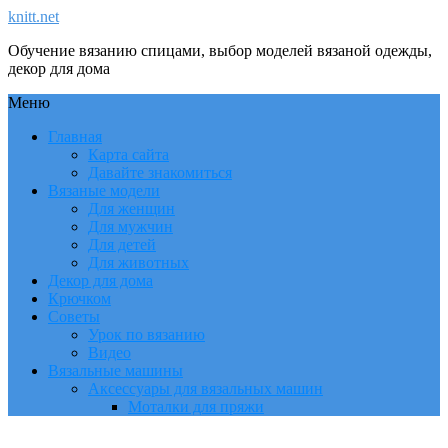
knitt.net
Обучение вязанию спицами, выбор моделей вязаной одежды,
декор для дома
Меню
Главная
Карта сайта
Давайте знакомиться
Вязаные модели
Для женщин
Для мужчин
Для детей
Для животных
Декор для дома
Крючком
Советы
Урок по вязанию
Видео
Вязальные машины
Аксессуары для вязальных машин
Моталки для пряжи