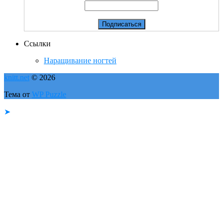
Ссылки
Наращивание ногтей
knitt.net
© 2026
Тема от
WP Puzzle
➤