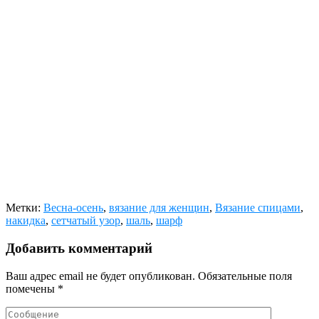
Метки:
Весна-осень
,
вязание для женщин
,
Вязание спицами
,
накидка
,
сетчатый узор
,
шаль
,
шарф
Добавить комментарий
Ваш адрес email не будет опубликован.
Обязательные поля
помечены
*