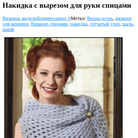
Накидка с вырезом для руки спицами
Вязаные модели
Комментарии: 0
Метки:
Весна-осень
,
вязание
для женщин
,
Вязание спицами
,
накидка
,
сетчатый узор
,
шаль
,
шарф