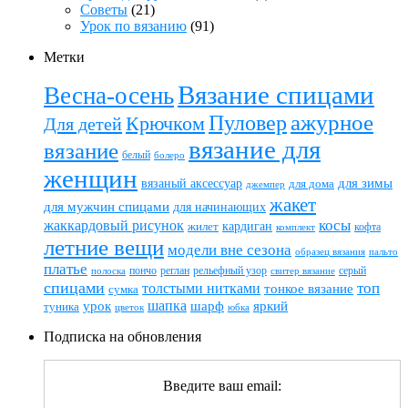
Советы
(21)
Урок по вязанию
(91)
Метки
Вязание спицами
Весна-осень
ажурное
Пуловер
Крючком
Для детей
вязание для
вязание
белый
болеро
женщин
вязаный аксессуар
для зимы
для дома
джемпер
жакет
для мужчин спицами
для начинающих
жаккардовый рисунок
косы
кардиган
жилет
комплект
кофта
летние вещи
модели вне сезона
пальто
образец вязания
платье
пончо
реглан
рельефный узор
серый
полоска
свитер вязание
спицами
топ
толстыми нитками
тонкое вязание
сумка
шапка
шарф
яркий
урок
туника
цветок
юбка
Подписка на обновления
Введите ваш email: