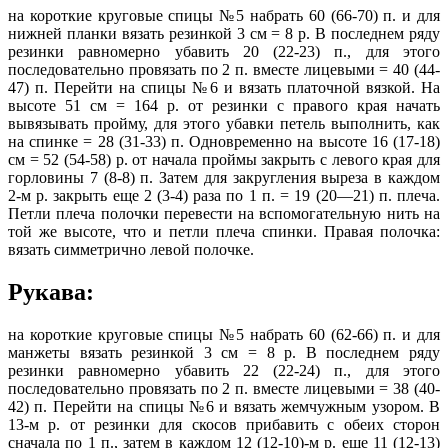
на короткие круговые спицы №5 набрать 60 (66-70) п. и для
нижней планки вязать резинкой 3 см = 8 р. В последнем ряду
резинки равномерно убавить 20 (22-23) п., для этого
последовательно провязать по 2 п. вместе лицевыми = 40 (44-
47) п. Перейти на спицы №6 и вязать платочной вязкой. На
высоте 51 см = 164 р. от резинки с правого края начать
вывязывать пройму, для этого убавки петель выполнить, как
на спинке = 28 (31-33) п. Одновременно на высоте 16 (17-18)
см = 52 (54-58) р. от начала проймы закрыть с левого края для
горловины 7 (8-8) п. Затем для закругления выреза в каждом
2-м р. закрыть еще 2 (3-4) раза по 1 п. = 19 (20—21) п. плеча.
Петли плеча полочки перевести на вспомогательную нить на
той же высоте, что и петли плеча спинки. Правая полочка:
вязать симметрично левой полочке.
Рукава:
на короткие круговые спицы №5 набрать 60 (62-66) п. и для
манжеты вязать резинкой 3 см = 8 р. В последнем ряду
резинки равномерно убавить 22 (22-24) п., для этого
последовательно провязать по 2 п. вместе лицевыми = 38 (40-
42) п. Перейти на спицы №6 и вязать жемчужным узором. В
13-м р. от резинки для скосов прибавить с обеих сторон
сначала по 1 п., затем в каждом 12 (12-10)-м р. еще 11 (12-13)