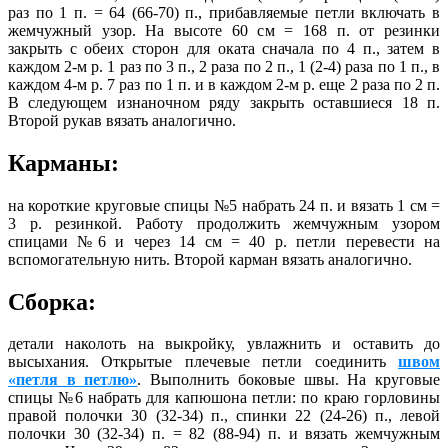
раз по 1 п. = 64 (66-70) п., прибавляемые петли включать в
жемчужный узор. На высоте 60 см = 168 п. от резинки
закрыть с обеих сторон для оката сначала по 4 п., затем в
каждом 2-м р. 1 раз по 3 п., 2 раза по 2 п., 1 (2-4) раза по 1 п., в
каждом 4-м р. 7 раз по 1 п. и в каждом 2-м р. еще 2 раза по 2 п.
В следующем изнаночном ряду закрыть оставшиеся 18 п.
Второй рукав вязать аналогично.
Карманы:
на короткие круговые спицы №5 набрать 24 п. и вязать 1 см =
3 р. резинкой. Работу продолжить жемчужным узором
спицами №6 и через 14 см = 40 р. петли перевести на
вспомогательную нить. Второй карман вязать аналогично.
Сборка:
детали наколоть на выкройку, увлажнить и оставить до
высыхания. Открытые плечевые петли соединить
швом
«петля в петлю»
. Выполнить боковые швы. На круговые
спицы №6 набрать для капюшона петли: по краю горловины
правой полочки 30 (32-34) п., спинки 22 (24-26) п., левой
полочки 30 (32-34) п. = 82 (88-94) п. и вязать жемчужным