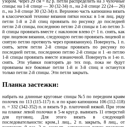
узором. Через 29 см = 82 р. петли распределить на 3 чулочные
спицы: на 1-й спице — 30 (32-34) п., на 2-й спице 22 (24— 26)
п., на 3-й спице 30 (32-34) п. Верхнюю часть капюшона вязать
в классической технике вязания пятки носка: в 1-м лиц. ряду
петли 1-й и 2-й спиц провязать по рисунку до последней
петли 2-й спицы, последнюю петлю 2-й спицы и 1-ю петлю 3-
й спицы провязать вместе с наклоном влево (= 1 п. снять, как
при лицевом вязании, следующую петлю провязать лицевой и
снятую петлю протянуть через провязанную). Повернуть, 1 п.
снять, затем петли 2-й спицы провязать по рисунку по
последней петли, последнюю петлю 2-й спицы и 1 -ю петлю
1-й спицы провязать вместе изнаночной. Повернуть и 1-ю п.
снять. Эти убавки повторять до тех пор, пока не будут
провязаны все боковые петли 1-й и 3-й спиц и останутся
только петли 2-й спицы. Эти петли закрыть.
Планка застежки:
набрать на длинные круговые спицы №5 по передним краям
полочек по 113 (115-117) п. и по краю капюшона 106 (112-118)
п. = 332 (342-352) п. и вязать 9 р. платочной вязкой. При этом
на планке левой полочки в 5-м круг.р. вывязать 11 отверстий
для пуговиц. Для этого вязать в следующей
последовательности: кром.,1 лиц., 2 п. закрыть, 8 лиц., от