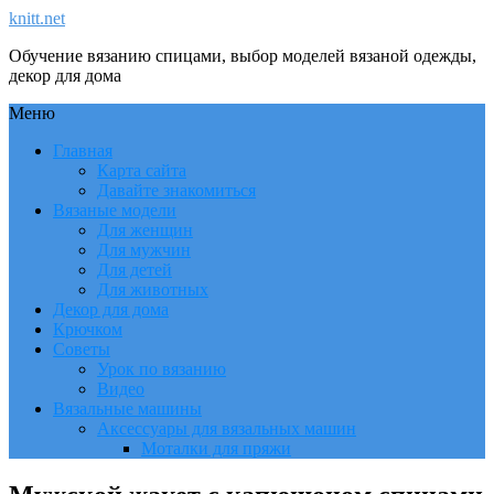
knitt.net
Обучение вязанию спицами, выбор моделей вязаной одежды,
декор для дома
Меню
Главная
Карта сайта
Давайте знакомиться
Вязаные модели
Для женщин
Для мужчин
Для детей
Для животных
Декор для дома
Крючком
Советы
Урок по вязанию
Видео
Вязальные машины
Аксессуары для вязальных машин
Моталки для пряжи