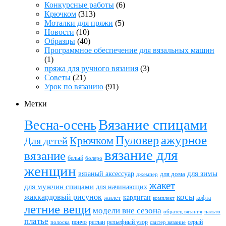
Конкурсные работы
(6)
Крючком
(313)
Моталки для пряжи
(5)
Новости
(10)
Образцы
(40)
Программное обеспечение для вязальных машин
(1)
пряжа для ручного вязания
(3)
Советы
(21)
Урок по вязанию
(91)
Метки
Вязание спицами
Весна-осень
ажурное
Пуловер
Крючком
Для детей
вязание для
вязание
белый
болеро
женщин
вязаный аксессуар
для зимы
для дома
джемпер
жакет
для мужчин спицами
для начинающих
жаккардовый рисунок
косы
кардиган
жилет
комплект
кофта
летние вещи
модели вне сезона
пальто
образец вязания
платье
пончо
реглан
рельефный узор
серый
полоска
свитер вязание