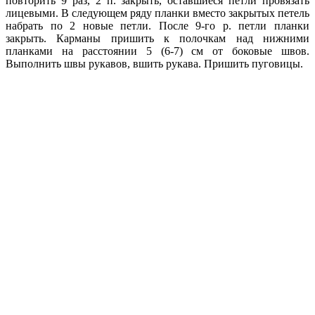
повторить 9 раз, 2 п. закрыть, оставшиеся петли провязать
лицевыми. В следующем ряду планки вместо закрытых петель
набрать по 2 новые петли. После 9-го р. петли планки
закрыть. Карманы пришить к полочкам над нижними
планками на расстоянии 5 (6-7) см от боковые швов.
Выполнить швы рукавов, вшить рукава. Пришить пуговицы.