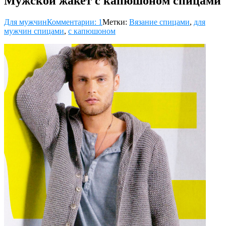
Мужской жакет с капюшоном спицами
Для мужчин
Комментарии: 1
Метки:
Вязание спицами
,
для
мужчин спицами
,
с капюшоном