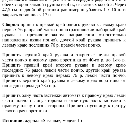
обеих сторон каждой группы из 4 п., связанных косой 2. Через
47,5 см от двойной резинки равномерно убавить 1 х 16 п. и
закрыть оставшиеся 17 п.
Сборка:
пришить правый край одного рукава к левому краю
первых 76 р. правой части пончо (расположив наборный край
рукава в противоположном направлении относительно
направления вязки пончо), другой край рукава пришить к
левому краю последних 76 р. правой части пончо.
Пришить верхний край рукава и закрытые петли правой
части пончо к левому краю воротника от 40-го р. до 1-го р.
Пришить правый край второго рукава к левому краю
последних 76 рядов левой части пончо, другой край рукава
пришить к левому краю первых 76 р. левой части пончо.
Пришить верхний край рукава к левому краю воротника от
последнего ряда до 73-го р.
Пришить одну часть застежки-автомата к правому краю левой
части пончо с лиц. стороны и ответную часть застежки к
правому плечу с изн. стороны. Пришить пуговицу к центру
левого края воротника.
Источник
: журнал «Susanna», модель 15