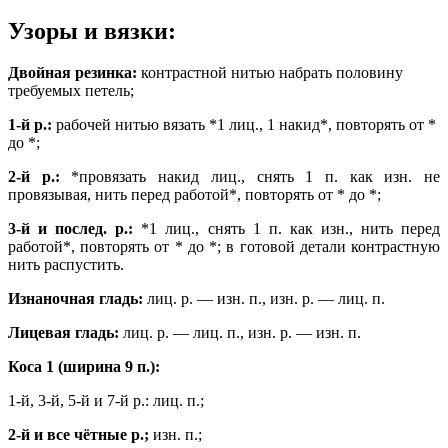
Узоры и вязки:
Двойная резинка:
контрастной нитью набрать половину
требуемых петель;
1-й р.:
рабочей нитью вязать *1 лиц., 1 накид*, повторять от *
до *;
2-й р.:
*провязать накид лиц., снять 1 п. как изн. не
провязывая, нить перед работой*, повторять от * до *;
3-й и послед. р.:
*1 лиц., снять 1 п. как изн., нить перед
работой*, повторять от * до *; в готовой детали контрастную
нить распустить.
Изнаночная гладь:
лиц. р. — изн. п., изн. р. — лиц. п.
Лицевая гладь:
лиц. р. — лиц. п., изн. р. — изн. п.
Коса 1 (ширина 9 п.):
1-й, 3-й, 5-й и 7-й р.: лиц. п.;
2-й и все чётные р.;
изн. п.;