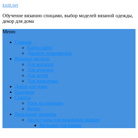
knitt.net
Обучение вязанию спицами, выбор моделей вязаной одежды,
декор для дома
Меню
Главная
Карта сайта
Давайте знакомиться
Вязаные модели
Для женщин
Для мужчин
Для детей
Для животных
Декор для дома
Крючком
Советы
Урок по вязанию
Видео
Вязальные машины
Аксессуары для вязальных машин
Моталки для пряжи