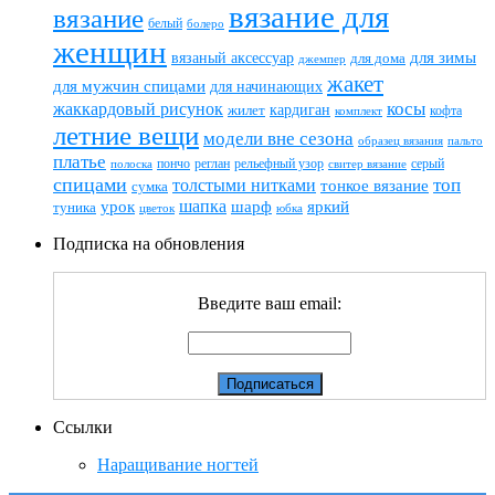
вязание для
вязание
белый
болеро
женщин
вязаный аксессуар
для зимы
для дома
джемпер
жакет
для мужчин спицами
для начинающих
жаккардовый рисунок
косы
кардиган
жилет
комплект
кофта
летние вещи
модели вне сезона
пальто
образец вязания
платье
пончо
реглан
рельефный узор
серый
полоска
свитер вязание
спицами
топ
толстыми нитками
тонкое вязание
сумка
шапка
шарф
яркий
урок
туника
цветок
юбка
Подписка на обновления
Введите ваш email:
Ссылки
Наращивание ногтей