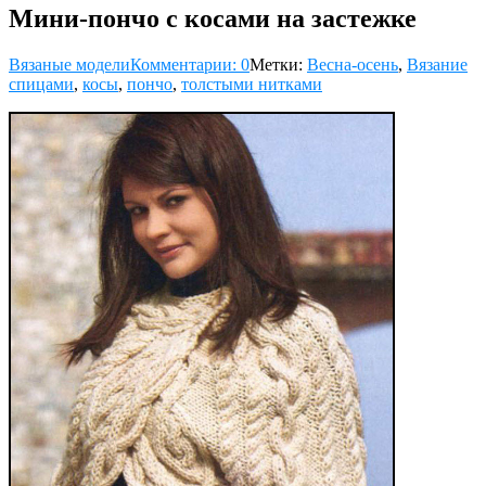
Мини-пончо с косами на застежке
Вязаные модели
Комментарии: 0
Метки:
Весна-осень
,
Вязание
спицами
,
косы
,
пончо
,
толстыми нитками