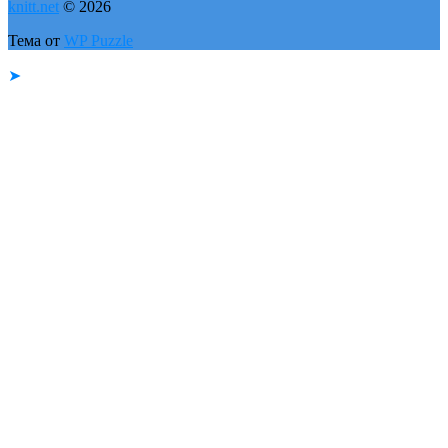
knitt.net
© 2026
Тема от
WP Puzzle
➤