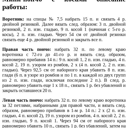
работы:
Воротник:
на спицы № 7,5 набрать 15 п. и связать 4 р.
двойной резинкой. Далее вязать след. образом: 3 п. двойной
резинкой, 2 п. изн. гладью, 9 п. косой 1 (начиная с 5-го р.
косы), 2 п. изн. гладью. Через 54 см от двойной резинки
связать еще 4 р. двойной резинкой и закрыть все п.
Правая часть пончо:
набрать 32 п. по левому краю
воротника с 72-го до 41-го р. и вязать след. образом,
равномерно прибавив 14 п.: 9 п. косой 1, 2 п. изн. гладью, 4 п.
косой 2, 19 п. узором из ромбов, 2 х (4 п. косой 2, 2 п. изн.
гладью). Через 92,5 см от наборного края убавить 8 п. изн.
глади (6 п. в узоре из ромбов и по 1 п. в каждой из двух групп
из 2 п. изн. глади, исключая последние 2 п.). В след. р.
равномерно убавить еще 1 х 18 п., связать 1 р. без убавлений и
закрыть оставшиеся 20 п.
Левая часть пончо:
набрать 32 п. по левому краю воротника
за 32 петлями, набранными для правой части, и вязать след.
образом, равномерно прибавив в 1-м р. 14 п.: 2 х (2 п. изн.
гладью, 4 п. косой 2), 19 п. узором из ромбов, 4 п. косой 2, 2 п.
изн. гладью, 9 п. косой 1. Через 94 см от наборного края
равномерно убавить 10 п., связать 1 р. без убавлений, затем на