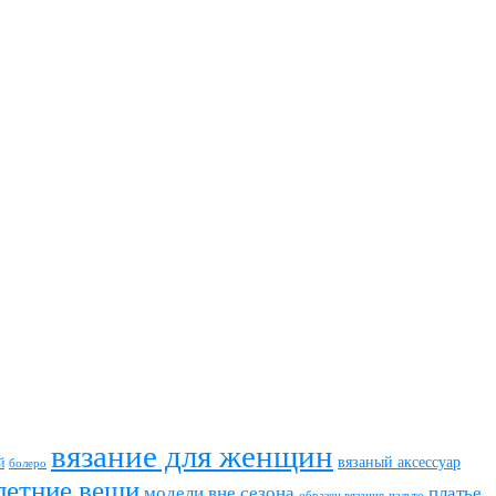
вязание для женщин
вязаный аксессуар
й
болеро
летние вещи
модели вне сезона
платье
пальто
образец вязания