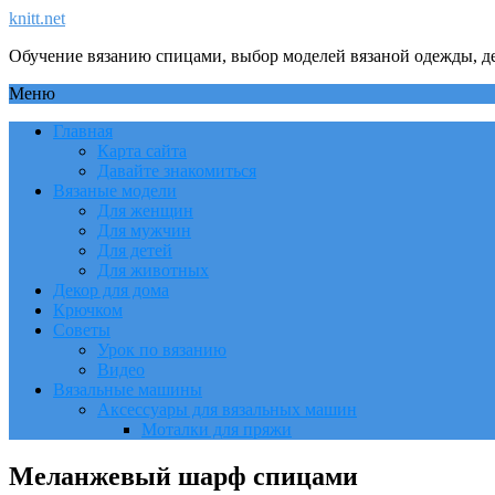
knitt.net
Обучение вязанию спицами, выбор моделей вязаной одежды, де
Меню
Главная
Карта сайта
Давайте знакомиться
Вязаные модели
Для женщин
Для мужчин
Для детей
Для животных
Декор для дома
Крючком
Советы
Урок по вязанию
Видео
Вязальные машины
Аксессуары для вязальных машин
Моталки для пряжи
Меланжевый шарф спицами