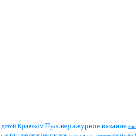
ажурное вязание
Пуловер
Крючком
 детей
белы
жакет
жаккардовый рисунок
косы
их
кардиган
жилет
комплект
кофта