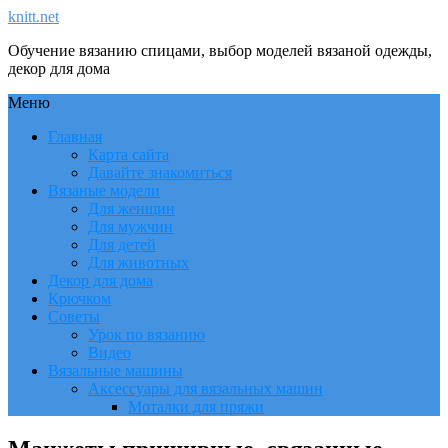
knitt.net
Обучение вязанию спицами, выбор моделей вязаной одежды,
декор для дома
Меню
Главная
Карта сайта
Давайте знакомиться
Вязаные модели
Для женщин
Для мужчин
Для детей
Для животных
Декор для дома
Крючком
Советы
Урок по вязанию
Видео
Вязальные машины
Аксессуары для вязальных машин
Моталки для пряжи