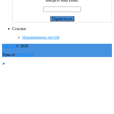
Введите ваш email:
Ссылки
Наращивание ногтей
knitt.net
© 2026
Тема от
WP Puzzle
➤