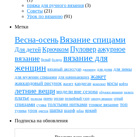
пряжа для ручного вязания
(3)
Советы
(21)
Урок по вязанию
(91)
Метки
Вязание спицами
Весна-осень
ажурное
Пуловер
Крючком
Для детей
вязание для
вязание
белый
болеро
женщин
вязаный аксессуар
для зимы
для дома
джемпер
жакет
для мужчин спицами
для начинающих
жаккардовый рисунок
косы
кардиган
жилет
комплект
кофта
летние вещи
модели вне сезона
пальто
образец вязания
платье
пончо
реглан
рельефный узор
серый
полоска
свитер вязание
спицами
топ
толстыми нитками
тонкое вязание
сумка
шапка
шарф
яркий
урок
туника
цветок
юбка
Подписка на обновления