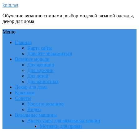
knitt.net
Обучение вязанию спицами, выбор моделей вязаной одежды,
декор для дома
Меню
Главная
Карта сайта
Давайте знакомиться
Вязаные модели
Для женщин
Для мужчин
Для детей
Для животных
Декор для дома
Крючком
Советы
Урок по вязанию
Видео
Вязальные машины
Аксессуары для вязальных машин
Моталки для пряжи