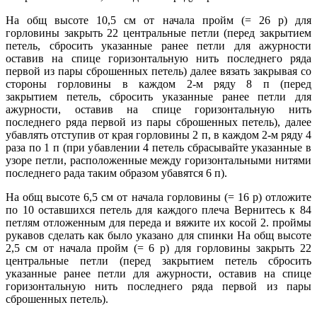
На общ высоте 10,5 см от начала пройм (= 26 р) для
горловины закрыть 22 центральные петли (перед закрытием
петель, сбросить указанные ранее петли для ажурности
оставив на спице горизонтальную нить последнего ряда
первой из пары сброшенных петель) далее вязать закрывая со
стороны горловины в каждом 2-м ряду 8 п (перед
закрытием петель, сбросить указанные ранее петли для
ажурности, оставив на спице горизонтальную нить
последнего ряда первой из пары сброшенных петель), далее
убавлять отступив от края горловины 2 п, в каждом 2-м ряду 4
раза по 1 п (при убавлении 4 петель сбрасывайте указанные в
узоре петли, расположенные между горизонтальными нитями
последнего рада таким образом убавятся 6 п).
На общ высоте 6,5 см от начала горловины (= 16 р) отложите
по 10 оставшихся петель для каждого плеча Вернитесь к 84
петлям отложенным для переда и вяжите их косой 2. проймы
рукавов сделать как было указано для спинки На общ высоте
2,5 см от начала пройм (= 6 р) для горловины закрыть 22
центральные петли (перед закрытием петель сбросить
указанные ранее петли для ажурности, оставив на спице
горизонтальную нить последнего ряда первой из пары
сброшенных петель).