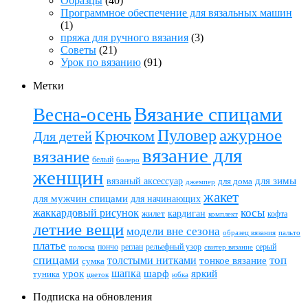
Образцы
(40)
Программное обеспечение для вязальных машин
(1)
пряжа для ручного вязания
(3)
Советы
(21)
Урок по вязанию
(91)
Метки
Вязание спицами
Весна-осень
ажурное
Пуловер
Крючком
Для детей
вязание для
вязание
белый
болеро
женщин
вязаный аксессуар
для зимы
для дома
джемпер
жакет
для мужчин спицами
для начинающих
жаккардовый рисунок
косы
кардиган
жилет
комплект
кофта
летние вещи
модели вне сезона
пальто
образец вязания
платье
пончо
реглан
рельефный узор
серый
полоска
свитер вязание
спицами
топ
толстыми нитками
тонкое вязание
сумка
шапка
шарф
яркий
урок
туника
цветок
юбка
Подписка на обновления