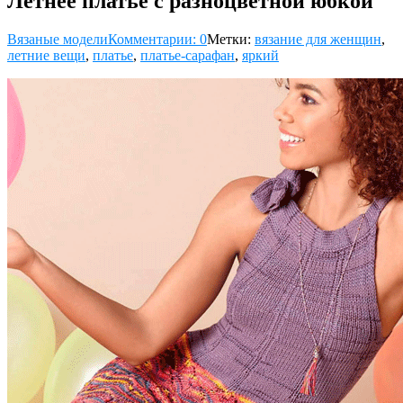
Летнее платье с разноцветной юбкой
Вязаные модели
Комментарии: 0
Метки:
вязание для женщин
,
летние вещи
,
платье
,
платье-сарафан
,
яркий