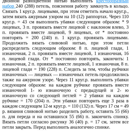
двойной разноцветной нитью выполнить
крестообразный
набор
240 (288) петель, пояснения работу замкнуть в кольцо.
Связать 1 круг.р. лицевыми, при этом отметить начало круг.р.,
затем вязать ажурным узором на 10 (12) раппортах. Через 110
круг.р. = 43 см выполнить убавки следующим образом: * 9
лицевых, 3 п. провязать вместе лицевой с наклоном влево, 3
п. провязать вместе лицевой, 9 лицевых, от * постоянно
повторять = 200 (240) п. 1 круг.р. провязать лицевыми.
Продолжить вязать сливовой нитью, при этом петли
распределить следующим образом: 8 п. лицевой глади, 1
изнаночная, 2 п. провязать вместе лицевой, 1 изнаночная, 16
п. лицевой глади. От * постоянно повторять, закончить: 1
изнаночная, 2 п. провязать вместе лицевой, 1 изнаночная, 8 п.
лицевой глади = 190 (228) п. Следить за тем, чтобы рубчики
изнаночных — лицевых — изнаночных петель продолжились
также на ажурном узоре. Через 11 круг.р. выполнить убавки
следующим образом: на каждом рубчике провязать вместе
изнаночной 1- ю изнаночную с предыдущей и 2- ю
изнаночную со следующей петлей = 2 убавки на каждом
рубчике = 170 (204) п. Эти убавки повторить еще 3 раза в
каждом следующем 12-м круг.р. = 110 (132) п. Через 17 см = 49
р. вязания сливовой нитью разделить работу, оставить 55 (66)
п. для переда и на оставшихся 55 (66) п. закончить спинку.
Вязать петли согласно рисунку 36 (40) р. = 17 см, затем все
петли закрыть. Перед выполнить аналогично спинке.