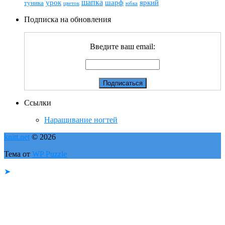
шапка
шарф
яркий
урок
туника
цветок
юбка
Подписка на обновления
Введите ваш email:
Ссылки
Наращивание ногтей
knitt.net
© 2026
Тема от
WP Puzzle
➤