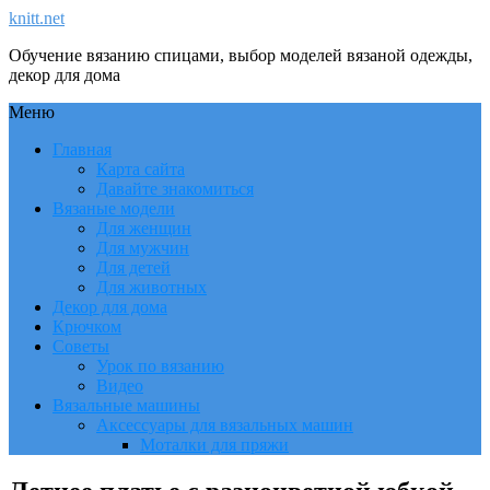
knitt.net
Обучение вязанию спицами, выбор моделей вязаной одежды,
декор для дома
Меню
Главная
Карта сайта
Давайте знакомиться
Вязаные модели
Для женщин
Для мужчин
Для детей
Для животных
Декор для дома
Крючком
Советы
Урок по вязанию
Видео
Вязальные машины
Аксессуары для вязальных машин
Моталки для пряжи