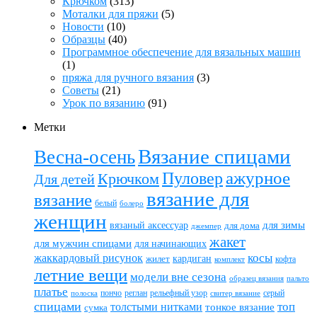
Крючком
(313)
Моталки для пряжи
(5)
Новости
(10)
Образцы
(40)
Программное обеспечение для вязальных машин
(1)
пряжа для ручного вязания
(3)
Советы
(21)
Урок по вязанию
(91)
Метки
Вязание спицами
Весна-осень
ажурное
Пуловер
Крючком
Для детей
вязание для
вязание
белый
болеро
женщин
вязаный аксессуар
для зимы
для дома
джемпер
жакет
для мужчин спицами
для начинающих
жаккардовый рисунок
косы
кардиган
жилет
комплект
кофта
летние вещи
модели вне сезона
пальто
образец вязания
платье
пончо
реглан
рельефный узор
серый
полоска
свитер вязание
спицами
топ
толстыми нитками
тонкое вязание
сумка