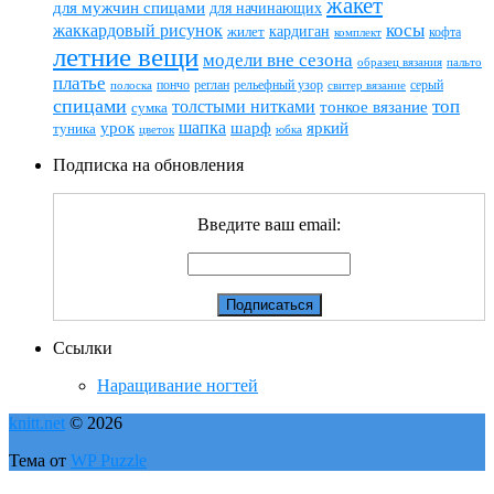
жакет
для мужчин спицами
для начинающих
жаккардовый рисунок
косы
кардиган
жилет
комплект
кофта
летние вещи
модели вне сезона
пальто
образец вязания
платье
пончо
реглан
рельефный узор
серый
полоска
свитер вязание
спицами
топ
толстыми нитками
тонкое вязание
сумка
шапка
шарф
яркий
урок
туника
цветок
юбка
Подписка на обновления
Введите ваш email:
Ссылки
Наращивание ногтей
knitt.net
© 2026
Тема от
WP Puzzle