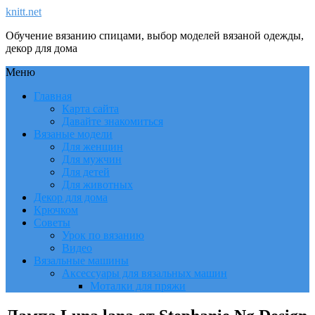
knitt.net
Обучение вязанию спицами, выбор моделей вязаной одежды,
декор для дома
Меню
Главная
Карта сайта
Давайте знакомиться
Вязаные модели
Для женщин
Для мужчин
Для детей
Для животных
Декор для дома
Крючком
Советы
Урок по вязанию
Видео
Вязальные машины
Аксессуары для вязальных машин
Моталки для пряжи