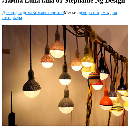
Лампа Luna lana от Stephanie Ng Design
Декор для дома
Комментарии: 0
Метки:
декор спицами
,
для
интерьера