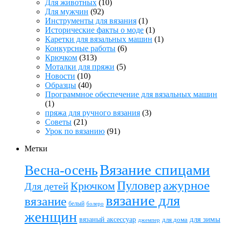
Для животных
(10)
Для мужчин
(92)
Инструменты для вязания
(1)
Исторические факты о моде
(1)
Каретки для вязальных машин
(1)
Конкурсные работы
(6)
Крючком
(313)
Моталки для пряжи
(5)
Новости
(10)
Образцы
(40)
Программное обеспечение для вязальных машин
(1)
пряжа для ручного вязания
(3)
Советы
(21)
Урок по вязанию
(91)
Метки
Вязание спицами
Весна-осень
ажурное
Пуловер
Крючком
Для детей
вязание для
вязание
белый
болеро
женщин
вязаный аксессуар
для зимы
для дома
джемпер