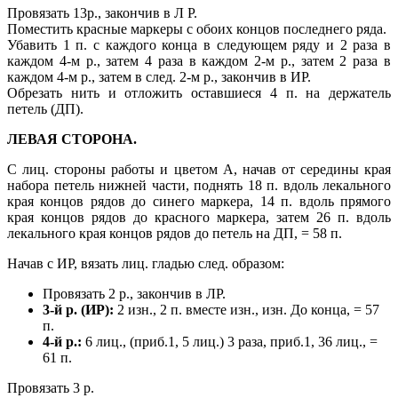
Провязать 13р., закончив в Л Р.
Поместить красные маркеры с обоих концов последнего ряда.
Убавить 1 п. с каждого конца в следующем ряду и 2 раза в
каждом 4-м р., затем 4 раза в каждом 2-м р., затем 2 раза в
каждом 4-м р., затем в след. 2-м р., закончив в ИР.
Обрезать нить и отложить оставшиеся 4 п. на держатель
петель (ДП).
ЛЕВАЯ СТОРОНА.
С лиц. стороны работы и цветом А, начав от середины края
набора петель нижней части, поднять 18 п. вдоль лекального
края концов рядов до синего маркера, 14 п. вдоль прямого
края концов рядов до красного маркера, затем 26 п. вдоль
лекального края концов рядов до петель на ДП, = 58 п.
Начав с ИР, вязать лиц. гладью след. образом:
Провязать 2 р., закончив в ЛР.
3-й р. (ИР):
2 изн., 2 п. вместе изн., изн. До конца, = 57
п.
4-й р.:
6 лиц., (приб.1, 5 лиц.) 3 раза, приб.1, 36 лиц., =
61 п.
Провязать 3 р.