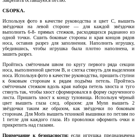
Закрепить оставшуюся петлю.
СБОРКА.
Используя фото в качестве руководства и цвет С, вышить
звёздочки на левой стороне — для каждой звёздочки
выполнить 6-8- прямых стежков, расходящихся радианно из
одной точки. Сшить боковые стороны и края концов рядов
носа, оставив разрез для заполнения. Наполнить игрушку,
убедившись, чтобы игрушка была плотно наполнена, и
зашить разрез.
Пройтись смёточным швом по кругу первого ряда секции
носа, выполненной цветом В, и слегка стянуть для выделения
носа. Используя фото в качестве руководства, пришить ступни
к боковым сторонам к рядам подъёма петель. Пройтись
смёточным стежком вдоль края набора петель хвоста и туго
стянуть так, чтобы хвост сформировался в форму скрученного
листа. Пришить хвост к концу туловища. Используя чёрный
цвет вышить глаза след. образом: для Mynn вышить 2
звёздочки таким же образом, как звёздочки по боковым
сторонам. Для Moris вышить техникой вышивки по петлям по
1 петле для каждого глаза. Из проволоки оформить очки и
прикрепить над глазами.
Примечание к безопасности:
если игрушка предназначена