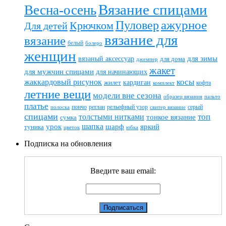
Вязание спицами
Весна-осень
ажурное
Пуловер
Крючком
Для детей
вязание для
вязание
белый
болеро
женщин
вязаный аксессуар
для зимы
для дома
джемпер
жакет
для мужчин спицами
для начинающих
жаккардовый рисунок
косы
кардиган
жилет
комплект
кофта
летние вещи
модели вне сезона
пальто
образец вязания
платье
пончо
реглан
рельефный узор
серый
полоска
свитер вязание
спицами
топ
толстыми нитками
тонкое вязание
сумка
шапка
шарф
яркий
урок
туника
цветок
юбка
Подписка на обновления
Введите ваш email: