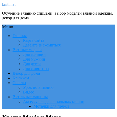
knitt.net
Обучение вязанию спицами, выбор моделей вязаной одежды,
декор для дома
Меню
Главная
Карта сайта
Давайте знакомиться
Вязаные модели
Для женщин
Для мужчин
Для детей
Для животных
Декор для дома
Крючком
Советы
Урок по вязанию
Видео
Вязальные машины
Аксессуары для вязальных машин
Моталки для пряжи