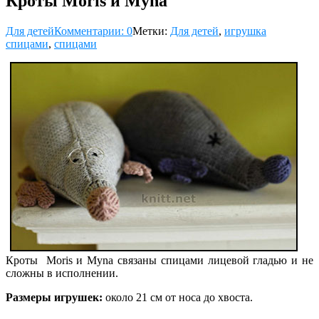
Кроты Moris и Myna
Для детей
Комментарии: 0
Метки:
Для детей
,
игрушка
спицами
,
спицами
Кроты Moris и Myna связаны спицами лицевой гладью и не
сложны в исполнении.
Размеры игрушек:
около 21 см от носа до хвоста.