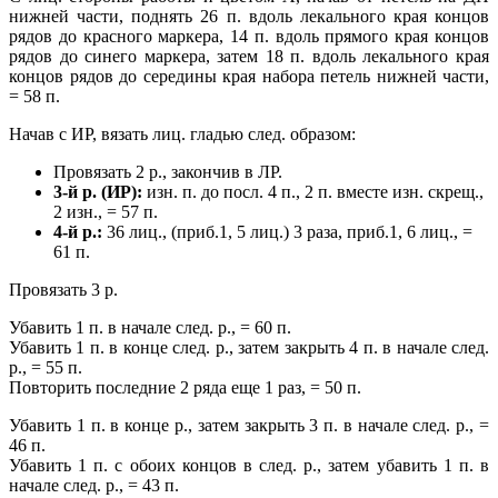
нижней части, поднять 26 п. вдоль лекального края концов
рядов до красного маркера, 14 п. вдоль прямого края концов
рядов до синего маркера, затем 18 п. вдоль лекального края
концов рядов до середины края набора петель нижней части,
= 58 п.
Начав с ИР, вязать лиц. гладью след. образом:
Провязать 2 р., закончив в ЛР.
3-й р. (ИР):
изн. п. до посл. 4 п., 2 п. вместе изн. скрещ.,
2 изн., = 57 п.
4-й р.:
36 лиц., (приб.1, 5 лиц.) 3 раза, приб.1, 6 лиц., =
61 п.
Провязать 3 р.
Убавить 1 п. в начале след. р., = 60 п.
Убавить 1 п. в конце след. р., затем закрыть 4 п. в начале след.
р., = 55 п.
Повторить последние 2 ряда еще 1 раз, = 50 п.
Убавить 1 п. в конце р., затем закрыть 3 п. в начале след. р., =
46 п.
Убавить 1 п. с обоих концов в след. р., затем убавить 1 п. в
начале след. р., = 43 п.