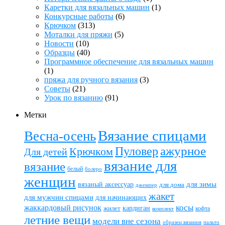
Каретки для вязальных машин
(1)
Конкурсные работы
(6)
Крючком
(313)
Моталки для пряжи
(5)
Новости
(10)
Образцы
(40)
Программное обеспечение для вязальных машин
(1)
пряжа для ручного вязания
(3)
Советы
(21)
Урок по вязанию
(91)
Метки
Вязание спицами
Весна-осень
ажурное
Пуловер
Крючком
Для детей
вязание для
вязание
белый
болеро
женщин
вязаный аксессуар
для зимы
для дома
джемпер
жакет
для мужчин спицами
для начинающих
жаккардовый рисунок
косы
кардиган
жилет
комплект
кофта
летние вещи
модели вне сезона
пальто
образец вязания