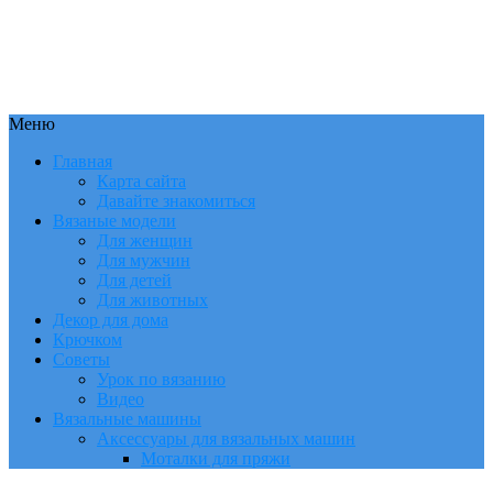
Меню
Главная
Карта сайта
Давайте знакомиться
Вязаные модели
Для женщин
Для мужчин
Для детей
Для животных
Декор для дома
Крючком
Советы
Урок по вязанию
Видео
Вязальные машины
Аксессуары для вязальных машин
Моталки для пряжи