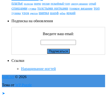
платье
пончо
реглан
рельефный узор
серый
полоска
свитер вязание
спицами
топ
толстыми нитками
тонкое вязание
сумка
шапка
шарф
яркий
урок
туника
цветок
юбка
Подписка на обновления
Введите ваш email:
Ссылки
Наращивание ногтей
knitt.net
© 2026
Тема от
WP Puzzle
➤