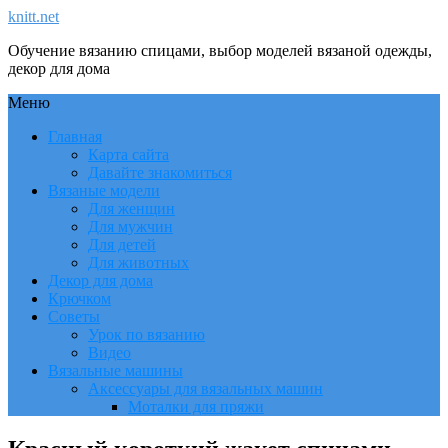
knitt.net
Обучение вязанию спицами, выбор моделей вязаной одежды,
декор для дома
Меню
Главная
Карта сайта
Давайте знакомиться
Вязаные модели
Для женщин
Для мужчин
Для детей
Для животных
Декор для дома
Крючком
Советы
Урок по вязанию
Видео
Вязальные машины
Аксессуары для вязальных машин
Моталки для пряжи