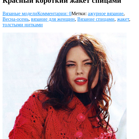
Красный короткий жакет спицами
Вязаные модели
Комментарии: 0
Метки:
ажурное вязание
,
Весна-осень
,
вязание для женщин
,
Вязание спицами
,
жакет
,
толстыми нитками