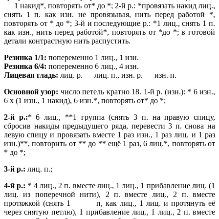
1 накид*, повторять от* до *; 2-й р.: *провязать накид
лиц.,
снять 1 п. как изн. не провязывая, нить перед работой *,
повторять от * до *; 3-й и последующие р.: *1 лиц., снять 1 п.
как изн., нить перед работой*, повторять от *до *; в готовой
детали контрастную нить распустить.
Резинка 1/1:
попеременно 1 лиц., 1 изн.
Резинка 6/4:
попеременно 6 лиц., 4 изн.
Лицевая гладь:
лиц. р. — лиц. п., изн. р. — изн. п.
Основной узор:
число петель кратно 18.
1-й р. (изн.): * 6 изн.,
6 х (1 изн., 1 накид), 6 изн.*, повторять от* до *;
2-й р.:
* 6 лиц., **1
группа (снять 3 п. на правую спицу,
сбросив накиды предыдущего ряда, перевести 3 п. снова на
левую спицу и провязать вместе 1 раз изн., 1 раз лиц. и 1 раз
изн.)**,
повторить от ** до ** ещё 1 раз, 6 лиц.*, повторять от
* до *;
3-й р.:
лиц. п.;
4-й р.:
* 4
лиц., 2 п. вместе лиц., 1 лиц., 1 прибавление лиц. (1
лиц. из поперечной нити), 2 п. вместе лиц., 2 п. вместе
протяжкой (снять 1 п, как лиц., 1 лиц. и протянуть её
через
снятую петлю), 1 прибавление лиц., 1 лиц., 2 п. вместе