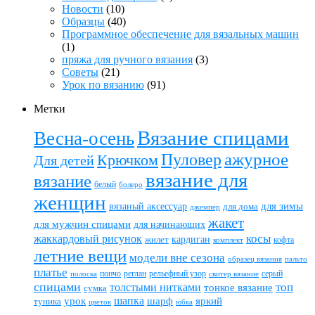
Новости
(10)
Образцы
(40)
Программное обеспечение для вязальных машин
(1)
пряжа для ручного вязания
(3)
Советы
(21)
Урок по вязанию
(91)
Метки
Вязание спицами
Весна-осень
ажурное
Пуловер
Крючком
Для детей
вязание для
вязание
белый
болеро
женщин
вязаный аксессуар
для зимы
для дома
джемпер
жакет
для мужчин спицами
для начинающих
жаккардовый рисунок
косы
кардиган
жилет
комплект
кофта
летние вещи
модели вне сезона
пальто
образец вязания
платье
пончо
реглан
рельефный узор
серый
полоска
свитер вязание
спицами
топ
толстыми нитками
тонкое вязание
сумка
шапка
шарф
яркий
урок
туника
цветок
юбка