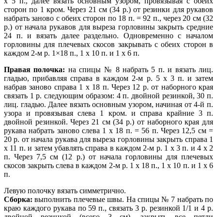
х 5 п., далее вязать основным узором, провязывая с обеих
сторон по 1 кром. Через 21 см (34 р.) от резинки для рукавов
набрать заново с обеих сторон по 18 п. = 92 п., через 20 см (32
р.) от начала рукавов для выреза горловины закрыть средние
24 п. и вязать далее раздельно. Одновременно с началом
горловины для плечевых скосов закрывать с обеих сторон в
каждом 2-м р. 1×18 п., 1 х 10 п. и 1 х 6 п.
Правая полочка:
на спицы № 8 набрать 5 п. и вязать лиц.
гладью, прибавляя справа в каждом 2-м р. 5 х 3 п. и затем
набрав заново справа 1 х 18 п. Через 12 р. от наборного края
связать 1 р. следующим образом: 4 п. двойной резинкой, 30 п.
лиц. гладью. Далее вязать основным узором, начиная от 4-й п.
узора и провязывая слева 1 кром. и справа крайние 3 п.
двойной резинкой. Через 21 см (34 р.) от наборного края для
рукава набрать заново слева 1 х 18 п. = 56 п. Через 12,5 см =
20 р. от начала рукава для выреза горловины закрыть справа 1
х 11 п. и затем убавлять справа в каждом 2-м р. 1 х 3 п. и 4 х 2
п. Через 7,5 см (12 р.) от начала горловины для плечевых
скосов закрыть слева в каждом 2-м р. 1 х 18 п., 1 х 10 п. и 1 х 6
п.
Левую полочку вязать симметрично.
Сборка:
выполнить плечевые швы. На спицы № 7 набрать по
краю каждого рукава
по 59 п., связать 3 р. резинкой 1/1 и 4 р.
двойной резинкой (всего 3 см), закрыть все петли