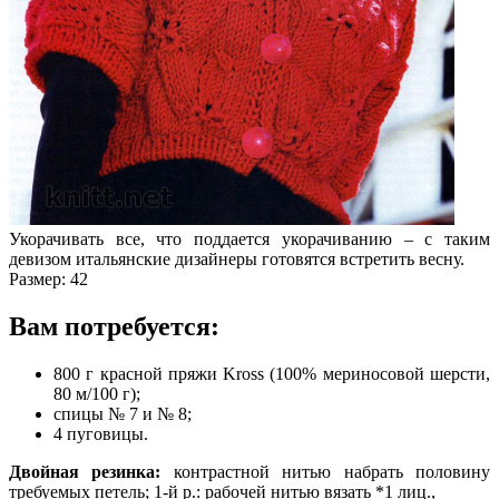
Укорачивать все, что поддается укорачиванию – с таким
девизом итальянские дизайнеры готовятся встретить весну.
Размер: 42
Вам потребуется:
800 г красной пряжи Kross (100% мериносовой шерсти,
80 м/100 г);
спицы № 7 и № 8;
4 пуговицы.
Двойная резинка:
контрастной нитью набрать половину
требуемых петель; 1-й р.:
рабочей нитью вязать *1 лиц.,