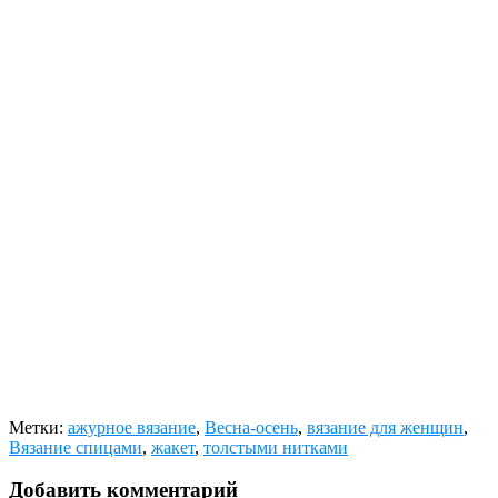
Метки:
ажурное вязание
,
Весна-осень
,
вязание для женщин
,
Вязание спицами
,
жакет
,
толстыми нитками
Добавить комментарий