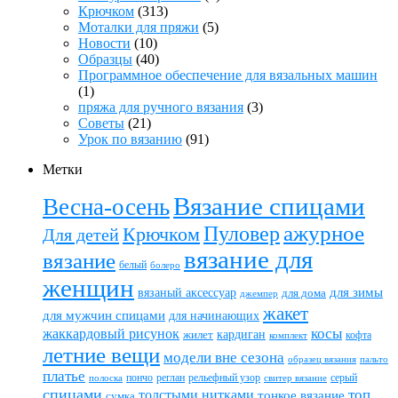
Крючком
(313)
Моталки для пряжи
(5)
Новости
(10)
Образцы
(40)
Программное обеспечение для вязальных машин
(1)
пряжа для ручного вязания
(3)
Советы
(21)
Урок по вязанию
(91)
Метки
Вязание спицами
Весна-осень
ажурное
Пуловер
Крючком
Для детей
вязание для
вязание
белый
болеро
женщин
вязаный аксессуар
для зимы
для дома
джемпер
жакет
для мужчин спицами
для начинающих
жаккардовый рисунок
косы
кардиган
жилет
комплект
кофта
летние вещи
модели вне сезона
пальто
образец вязания
платье
пончо
реглан
рельефный узор
серый
полоска
свитер вязание
спицами
топ
толстыми нитками
тонкое вязание
сумка