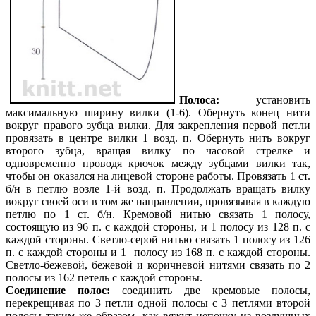
Полоса:
установить
максимальную ширину вилки (1-6). Обернуть конец нити
вокруг правого зубца вилки. Для закрепления первой петли
провязать в центре вилки 1 возд. п. Обернуть нить вокруг
второго зубца, вращая вилку по часовой стрелке и
одновременно проводя крючок между зубцами вилки так,
чтобы он оказался на лицевой стороне работы. Провязать 1 ст.
б/н в петлю возле 1-й возд. п. Продолжать вращать вилку
вокруг своей оси в том же направлении, провязывая в каждую
петлю по 1 ст. б/н. Кремовой нитью связать 1 полосу,
состоящую из 96 п. с каждой стороны, и 1 полосу из 128 п. с
каждой стороны. Светло-серой нитью связать 1 полосу из 126
п. с каждой стороны и 1 полосу из 168 п. с каждой стороны.
Светло-бежевой, бежевой и коричневой нитями связать по 2
полосы из 162 петель с каждой стороны.
Соединение полос:
соединить две кремовые полосы,
перекрещивая по 3 петли одной полосы с 3 петлями второй
полосы таким же образом, как вяжут цепочку из воздушных