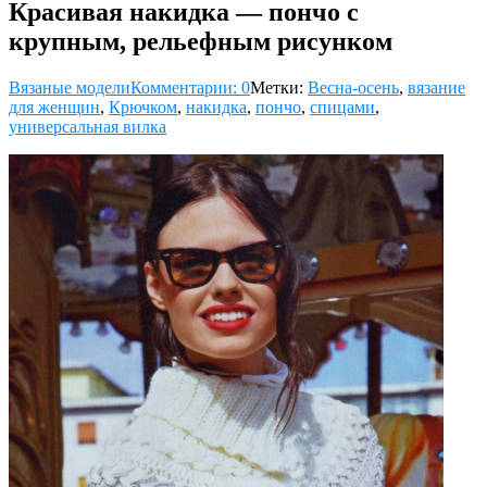
Красивая накидка — пончо с
крупным, рельефным рисунком
Вязаные модели
Комментарии: 0
Метки:
Весна-осень
,
вязание
для женщин
,
Крючком
,
накидка
,
пончо
,
спицами
,
универсальная вилка