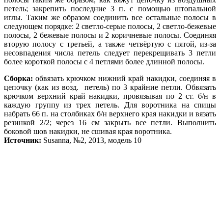
петель; закрепить последние 3 п. с помощью штопальной
иглы. Таким же образом соединить все остальные полосы в
следующем порядке: 2 светло-серые полосы, 2 светло-бежевые
полосы, 2 бежевые полосы и 2 коричневые полосы. Соединяя
вторую полосу с третьей, а также четвёртую с пятой, из-за
несовпадения числа петель следует перекрещивать 3 петли
более короткой полосы с 4 петлями более длинной полосы.
Сборка:
обвязать крючком нижний край накидки, соединяя в
цепочку (как из возд. петель) по 3 крайние петли. Обвязать
крючком верхний край накидки, провязывая по
2 ст. б/н в
каждую группу из трех петель. Для воротника на спицы
набрать 66 п. на
столбиках б/н верхнего края накидки и вязать
резинкой 2/2; через 16 см закрыть все петли. Выполнить
боковой шов
накидки, не сшивая края воротника.
Источник:
Susanna, №2, 2013, модель 10