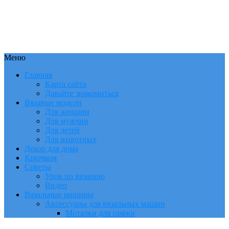
Меню
Главная
Карта сайта
Давайте знакомиться
Вязаные модели
Для женщин
Для мужчин
Для детей
Для животных
Декор для дома
Крючком
Советы
Урок по вязанию
Видео
Вязальные машины
Аксессуары для вязальных машин
Моталки для пряжи