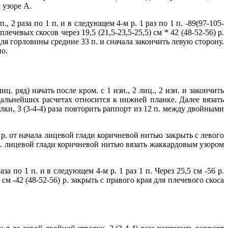
 узоре А.
, 2 раза по 1 п. и в следующем 4-м р. 1 раз по 1 п. -89(97-105-
чевых скосов через 19,5 (21,5-23,5-25,5) см * 42 (48-52-56) р.
 для горловины средние 33 п. и сначала закончить левую сторону.
но.
. ряд) начать после кром. с 1 изн., 2 лиц., 2 изн. и закончить
дальнейших расчетах относится к нижней планке. Далее вязать
лки, 3 (3-4-4) раза повторить раппорт из 12 п. между двойными
) р. от начала лицевой глади коричневой нитью закрыть с левого
6 р. лицевой глади коричневой нитью вязать жаккардовым узором
за по 1 п. и в следующем 4-м р. 1 раз 1 п. Через 25,5 см -56 р.
 -42 (48-52-56) р. закрыть с правого края для плечевого скоса