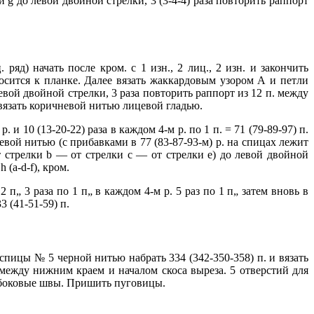
g до левой двойной стрелки, 3 (3-4-4) раза повторить раппорт
ряд) начать после кром. с 1 изн., 2 лиц., 2 изн. и закончить
носится к планке. Далее вязать жаккардовым узором А и петли
левой двойной стрелки, 3 раза повторить раппорт из 12 п. между
А вязать коричневой нитью лицевой гладью.
 и 10 (13-20-22) раза в каждом 4-м р. по 1 п. = 71 (79-89-97) п.
евой нитью (с прибавками в 77 (83-87-93-м) р. на спицах лежит
от стрелки b — от стрелки с — от стрелки е) до левой двойной
 (а-d-f), кром.
2 п„ 3 раза по 1 п„ в каждом 4-м р. 5 раз по 1 п„ затем вновь в
3 (41-51-59) п.
пицы № 5 черной нитью набрать 334 (342-350-358) п. и вязать
 между нижним краем и началом скоса выреза. 5 отверстий для
и боковые швы. Пришить пуговицы.