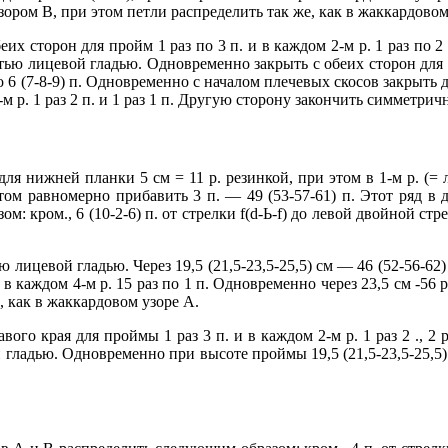
ором В, при этом петли распределить так же, как в жаккардовом
их сторон для пройм 1 раз по 3 п. и в каждом 2-м р. 1 раз по 2 п.
тью лицевой гладью. Одновременно закрыть с обеих сторон для пле
а по 6 (7-8-9) п. Одновременно с началом плечевых скосов закрыть
м р. 1 раз 2 п. и 1 раз 1 п. Другую сторону закончить симметрич
ля нижней планки 5 см = 11 р. резинкой, при этом в 1-м р. (= лиц
том равномерно прибавить 3 п. — 49 (53-57-61) п. Этот ряд в 
 кром., 6 (10-2-6) п. от стрелки f(d-Ь-f) до левой двойной стре
ю лицевой гладью. Через 19,5 (21,5-23,5-25,5) см — 46 (52-56-62
за в каждом 4-м р. 15 раз по 1 п. Одновременно через 23,5 см -5
е, как в жаккардовом узоре А.
вого края для проймы 1 раз 3 п. и в каждом 2-м р. 1 раз 2 ., 2 ра
ладью. Одновременно при высоте проймы 19,5 (21,5-23,5-25,5) см