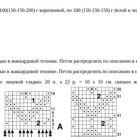
00(150-150-200) г коричневой, по 100 (150-150-150) г белой и ч
дью в жаккардовой технике. Петли распределить по описанию в и
ью в жаккардовой технике. Петли распределить по описанию в ин
о лицевой гладью; 20 п. х 22 р. = 10 х 10 см. связано