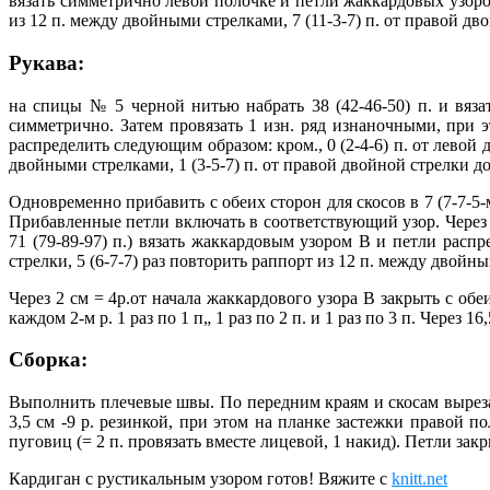
вязать симметрично левой полочке и петли жаккардовых узоров
из 12 п. между двойными стрелками, 7 (11-3-7) п. от правой двой
Рукава:
на спицы № 5 черной нитью набрать 38 (42-46-50) п. и вязать
симметрично. Затем провязать 1 изн. ряд изнаночными, при э
распределить следующим образом: кром., 0 (2-4-6) п. от левой 
двойными стрелками, 1 (3-5-7) п. от правой двойной стрелки до 
Одновременно прибавить с обеих сторон для скосов в 7 (7-7-5-м) 
Прибавленные петли включать в соответствующий узор. Через 23
71 (79-89-97) п.) вязать жаккардовым узором В и петли распр
стрелки, 5 (6-7-7) раз повторить раппорт из 12 п. между двойным
Через 2 см = 4р.от начала жаккардового узора В закрыть с обеих
каждом 2-м р. 1 раз по 1 п„ 1 раз по 2 п. и 1 раз по 3 п. Через 
Сборка:
Выполнить плечевые швы. По передним краям и скосам выреза 
3,5 см -9 р. резинкой, при этом на планке застежки правой 
пуговиц (= 2 п. провязать вместе лицевой, 1 накид). Петли з
Кардиган с рустикальным узором готов! Вяжите с
knitt.net