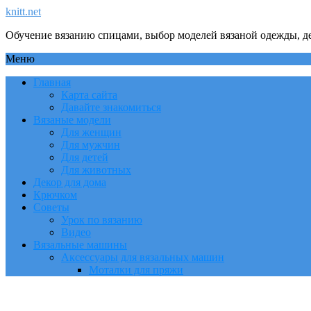
knitt.net
Обучение вязанию спицами, выбор моделей вязаной одежды, де
Меню
Главная
Карта сайта
Давайте знакомиться
Вязаные модели
Для женщин
Для мужчин
Для детей
Для животных
Декор для дома
Крючком
Советы
Урок по вязанию
Видео
Вязальные машины
Аксессуары для вязальных машин
Моталки для пряжи