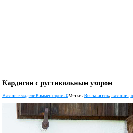
Кардиган с рустикальным узором
Вязаные модели
Комментарии: 0
Метки:
Весна-осень
,
вязание д