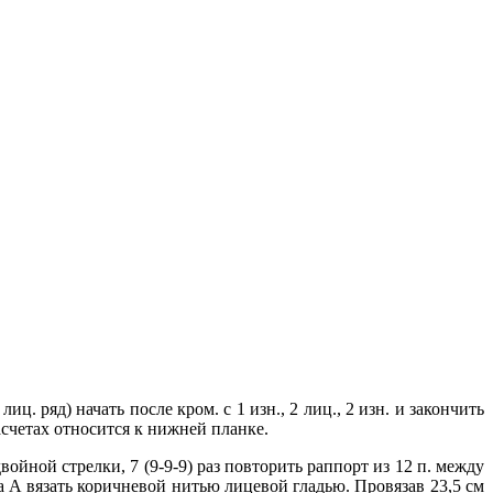
иц. ряд) начать после кром. с 1 изн., 2 лиц., 2 изн. и закончить
асчетах относится к нижней планке.
войной стрелки, 7 (9-9-9) раз повторить раппорт из 12 п. между
ра А вязать коричневой нитью лицевой гладью. Провязав 23,5 см