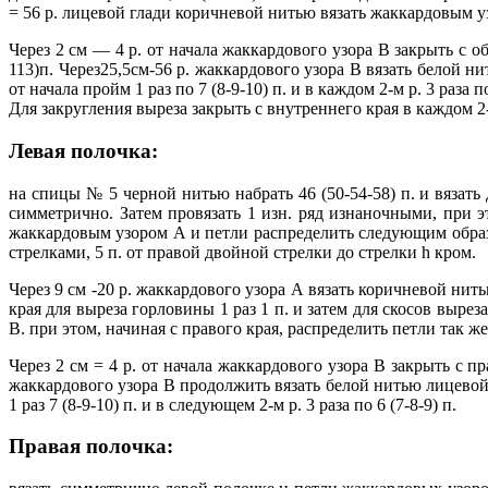
= 56 р. лицевой глади коричневой нитью вязать жаккардовым уз
Через 2 см — 4 р. от начала жаккардового узора В закрыть с обе
113)п. Через25,5см-56 р. жаккардового узора В вязать белой ни
от начала пройм 1 раз по 7 (8-9-10) п. и в каждом 2-м р. 3 раз
Для закругления выреза закрыть с внутреннего края в каждом 2-
Левая полочка:
на спицы № 5 черной нитью набрать 46 (50-54-58) п. и вязать д
симметрично. Затем провязать 1 изн. ряд изнаночными, при э
жаккардовым узором А и петли распределить следующим образом:
стрелками, 5 п. от правой двойной стрелки до стрелки h кром.
Через 9 см -20 р. жаккардового узора А вязать коричневой нить
края для выреза горловины 1 раз 1 п. и затем для скосов выре
В. при этом, начиная с правого края, распределить петли так ж
Через 2 см = 4 р. от начала жаккардового узора В закрыть с пра
жаккардового узора В продолжить вязать белой нитью лицевой г
1 раз 7 (8-9-10) п. и в следующем 2-м р. 3 раза по 6 (7-8-9) п.
Правая полочка: