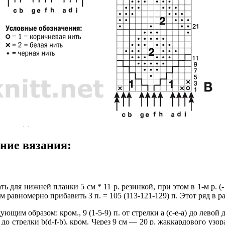
ние вязания:
 для нижней планки 5 см * 11 р. резинкой, при этом в 1-м р. (- л
 равномерно прибавить 3 п. = 105 (113-121-129) п. Этот ряд в р
щим образом: кром., 9 (1-5-9) п. от стрелки а (с-е-а) до левой д
 до стрелки b(d-f-b), кром. Через 9 см — 20 р. жаккардового узо