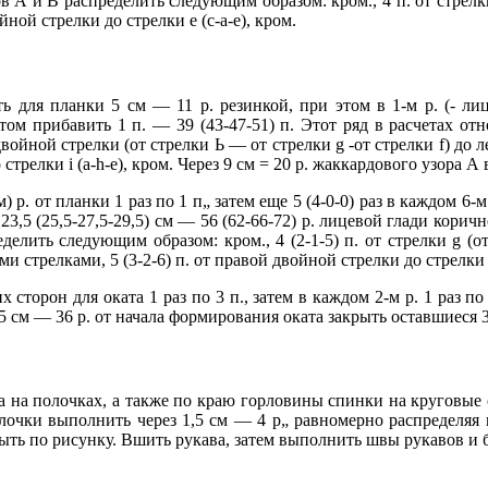
 А и В распределить следующим образом: кром., 4 п. от стрелки 
ной стрелки до стрелки е (с-а-е), кром.
 для планки 5 см — 11 р. резинкой, при этом в 1-м р. (- лиц. 
том прибавить 1 п. — 39 (43-47-51) п. Этот ряд в расчетах от
двойной стрелки (от стрелки Ь — от стрелки g -от стрелки f) до 
стрелки і (а-h-е), кром. Через 9 см = 20 р. жаккардового узора 
р. от планки 1 раз по 1 п„ затем еще 5 (4-0-0) раз в каждом 6-м р.
,5 (25,5-27,5-29,5) см — 56 (62-66-72) р. лицевой глади коричн
еделить следующим образом: кром., 4 (2-1-5) п. от стрелки g (
и стрелками, 5 (3-2-6) п. от правой двойной стрелки до стрелки h
 сторон для оката 1 раз по 3 п., затем в каждом 2-м р. 1 раз по 
16,5 см — 36 р. от начала формирования оката закрыть оставшиеся 3
на полочках, а также по краю горловины спинки на круговые с
полочки выполнить через 1,5 см — 4 р„ равномерно распределяя
акрыть по рисунку. Вшить рукава, затем выполнить швы рукавов 