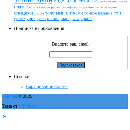
модели вне сезона
пальто
образец вязания
платье
пончо
реглан
рельефный узор
серый
полоска
свитер вязание
спицами
топ
толстыми нитками
тонкое вязание
сумка
шапка
шарф
яркий
урок
туника
цветок
юбка
Подписка на обновления
Введите ваш email:
Ссылки
Наращивание ногтей
knitt.net
© 2026
Тема от
WP Puzzle
➤