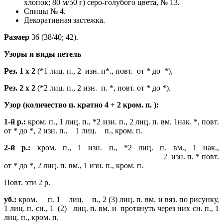
хлопок; 80 м/50 г) серо-голубого цвета, № 13.
Спицы № 4.
Декоративная застежка.
Размер
36 (38/40; 42).
Узоры и виды петель
Рез. 1 х 2
(*1 лиц. п., 2 изн. п*., повт. от * до *),
Рез.
2 х 2
(*2 лиц. п., 2 изн. п. *, повт. от * до *).
Узор (количество п. кратно 4 + 2 кром. п. ):
1-й р.:
кром. п., 1 лиц. п., *2 изн. п., 2 лиц. п. вм. 1нак. *, повт.
от * до *, 2 изн. п., 1 лиц. п., кром. п.
2-й р.:
кром. п., 1 изн. п., *2 лиц. п. вм., 1 нак.,
2 изн. п. * повт.
от * до *, 2 лиц. п. вм., 1 изн. п., кром. п.
Повт. эти 2 р.
уб.:
кром. п. 1 лиц. п., 2 (3) лиц. п. вм. и вяз. по рисунку,
1 лиц. п. сн., 1 (2) лиц. п.
вм. и протянуть через них сн. п., 1
лиц. п., кром. п.