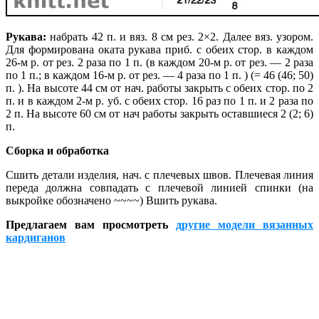
Рукава:
набрать 42 п. и вяз. 8 см рез. 2×2. Далее вяз. узором.
Для формирована оката рукава приб. с обеих стор. в каждом
26-м р. от рез. 2 раза по 1 п. (в каждом 20-м р. от рез. — 2 раза
по 1 п.; в каждом 16-м р. от рез. — 4 раза по 1 п. ) (= 46 (46; 50)
п. ). На высоте 44 см от нач. работы закрыть с обеих стор. по 2
п. и в каждом 2-м р. уб. с обеих стор. 16 раз по 1 п. и 2 раза по
2 п. На высоте 60 см от нач работы закрыть оставшиеся 2 (2; 6)
п.
Сборка и обработка
Сшить детали изделия, нач. с плечевых швов. Плечевая линия
переда должна сов­падать с плечевой линией спинки (на
выкройке обозначено ~~~~) Вшить рукава.
Предлагаем вам просмотреть
другие модели вязанных
кардиганов