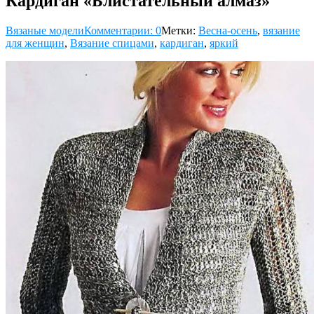
Кардиган «Блистательный алмаз»
Вязаные модели
Комментарии: 0
Метки:
Весна-осень
,
вязание
для женщин
,
Вязание спицами
,
кардиган
,
яркий