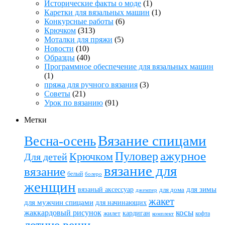
Исторические факты о моде
(1)
Каретки для вязальных машин
(1)
Конкурсные работы
(6)
Крючком
(313)
Моталки для пряжи
(5)
Новости
(10)
Образцы
(40)
Программное обеспечение для вязальных машин
(1)
пряжа для ручного вязания
(3)
Советы
(21)
Урок по вязанию
(91)
Метки
Вязание спицами
Весна-осень
ажурное
Пуловер
Крючком
Для детей
вязание для
вязание
белый
болеро
женщин
вязаный аксессуар
для зимы
для дома
джемпер
жакет
для мужчин спицами
для начинающих
жаккардовый рисунок
косы
кардиган
жилет
комплект
кофта
летние вещи