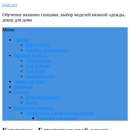
knitt.net
Обучение вязанию спицами, выбор моделей вязаной одежды,
декор для дома
Меню
Главная
Карта сайта
Давайте знакомиться
Вязаные модели
Для женщин
Для мужчин
Для детей
Для животных
Декор для дома
Крючком
Советы
Урок по вязанию
Видео
Вязальные машины
Аксессуары для вязальных машин
Моталки для пряжи