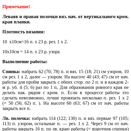
Примечание!
Леваяв и правая полочки вяз. нач. от вертикального кром.
края планки.
Плотность вязания:
10 х10см=16 п. х 23 р. рез. 1 х 2.
10х10см = 14 п. х 23 р. узора
Выполнение работы:
Спинка:
набрать 62 (70; 78) п. и вяз. 15 (18; 21) см узором, 10
см рез. 1 х 2, далее — узором. На высоте 40 (43; 47) см от нач.
работы для пройм закрыть с обеих стор. по 2 п. и в каждом 2-
м р. уб. 4 (5; 6) раз по 1 п, Для образования ровного края не
делать нак. рядом с кром. п. Если в процессе работы это
сделать невозможно, лучше провязать несколько п. рез. 1 х 2
(= 50 (56; 62) п. ). На высоте 60 (63; 67) см от нач. работы
закрыть все п.
Лв. полочка:
набрать 114 (122; 130) п. и вяз. первые 97 (105;
113) п. узором,
остальные п. — рез. 1 х 2. Через 9 см от нач.
работы закрыть 16 п. по лв. краю работы (= воротник спинки)